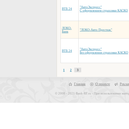
"АвтоЭкспресс"
ВТБ 24
С оформлением страховки КАСКО
ЛОКО-
"ЛОКО-Авто Престиж"
Банк
"АвтоЭкспресс"
ВТБ 24
Без оформления страховки КАСКО
1
2
3
Главная
О проекте
Рекла
© 2008 - 2021 Bank-RF.ru - При использовании матер