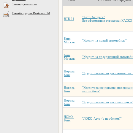
Банк
Название автокредита
Законодательство
Онлайн радио Business FM
"АвтоЭкспресс"
ВТБ 24
Без оформления страховки КАСКО
Банк
"Кредит на новый автомобиль"
Москвы
Банк
"Кредит на подержанный автомоби
Москвы
Нордеа
"Кредитование покупки нового ав
Банк
Нордеа
"Кредитование покупки подержан
Банк
автомобиля"
Нордеа
"Кредитование покупки мотоцикла
Банк
ЛОКО-
"ЛОКО-Авто (с пробегом)"
Банк