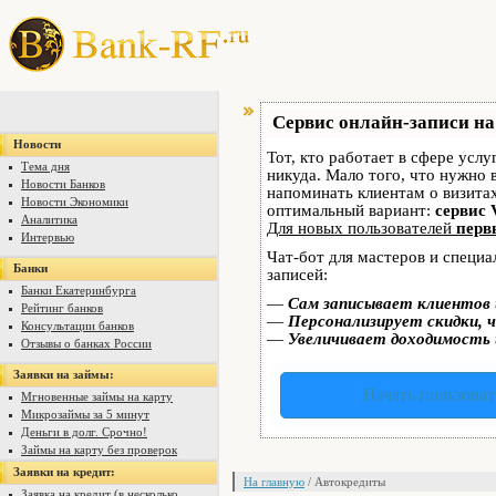
Сервис онлайн-записи на
Новости
Тот, кто работает в сфере услу
Тема дня
никуда. Мало того, что нужно 
Новости Банков
напоминать клиентам о визит
Новости Экономики
оптимальный вариант:
сервис 
Аналитика
Для новых пользователей
перв
Интервью
Чат-бот для мастеров и специ
Банки
записей:
Банки Екатеринбурга
—
Сам записывает клиентов 
Рейтинг банков
—
Персонализирует скидки, ч
Консультации банков
—
Увеличивает доходимость 
Отзывы о банках России
Заявки на займы:
Начать пользоват
Мгновенные займы на карту
Микрозаймы за 5 минут
Деньги в долг. Срочно!
Займы на карту без проверок
Заявки на кредит:
На главную
/ Автокредиты
Заявка на кредит (в несколько