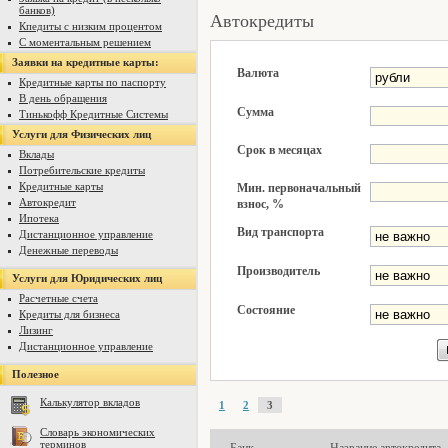
банков)
Автокредиты
Кпедиты с низким процентом
С моментальным решением
Заявки на кредитные карты:
Валюта
Кредитные карты по паспорту
В день обращения
Сумма
Тинькофф Кредитные Системы
Услуги для Физических лиц
Срок в месяцах
Вклады
Потребительские кредиты
Кредитные карты
Мин. первоначальный
Автокредит
взнос, %
Ипотека
Вид транспорта
Дистанционное управление
Денежные переводы
Производитель
Услуги для Юридических лиц
Расчетные счета
Состояние
Кредиты для бизнеса
Лизинг
Дистанционное управление
Полезное
Калькулятор вкладов
1
2
3
Словарь экономических
терминов