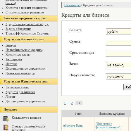
банков)
На главную
/ Кредиты для бизнеса
Кпедиты с низким процентом
С моментальным решением
Кредиты для бизнеса
Заявки на кредитные карты:
Кредитные карты по паспорту
В день обращения
Валюта
Тинькофф Кредитные Системы
Услуги для Физических лиц
Сумма
Вклады
Потребительские кредиты
Срок в месяцах
Кредитные карты
Автокредит
Залог
Ипотека
Дистанционное управление
Денежные переводы
Поручительство
Услуги для Юридических лиц
Расчетные счета
Кредиты для бизнеса
Лизинг
Дистанционное управление
1
2
3
Полезное
Банк
Название кредита
Калькулятор вкладов
"Проектное
Абсолют Банк
Словарь экономических
финансирование"
терминов