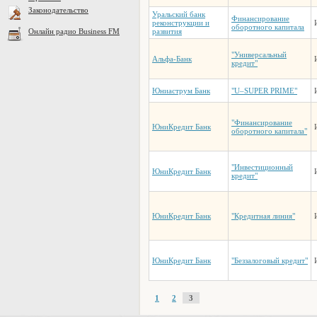
Законодательство
Уральский банк
Финансирование
реконструкции и
оборотного капитала
Онлайн радио Business FM
развития
"Универсальный
Альфа-Банк
кредит"
Юниаструм Банк
"U–SUPER PRIME"
"Финансирование
ЮниКредит Банк
оборотного капитала"
"Инвестиционный
ЮниКредит Банк
кредит"
ЮниКредит Банк
"Кредитная линия"
ЮниКредит Банк
"Беззалоговый кредит"
1
2
3