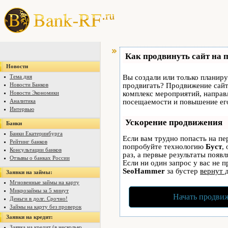
Как продвинуть сайт на 
Новости
Тема дня
Вы создали или только планируе
Новости Банков
продвигать? Продвижение сайта
Новости Экономики
комплекс мероприятий, направ
Аналитика
посещаемости и повышение его
Интервью
Ускорение продвижения
Банки
Банки Екатеринбурга
Если вам трудно попасть на пе
Рейтинг банков
попробуйте технологию
Буст
,
Консультации банков
раз, а первые результаты появ
Отзывы о банках России
Если ни один запрос у вас не п
SeoHammer
за бустер
вернут 
Заявки на займы:
Мгновенные займы на карту
Микрозаймы за 5 минут
Начать продвиж
Деньги в долг. Срочно!
Займы на карту без проверок
Заявки на кредит:
Заявка на кредит (в несколько