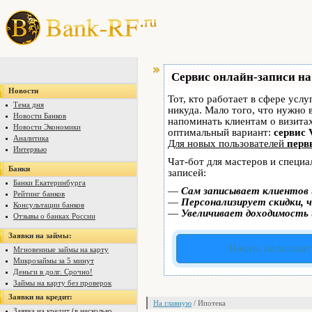
Сервис онлайн-записи на
Новости
Тот, кто работает в сфере услу
Тема дня
никуда. Мало того, что нужно 
Новости Банков
напоминать клиентам о визит
Новости Экономики
оптимальный вариант:
сервис 
Аналитика
Для новых пользователей
перв
Интервью
Чат-бот для мастеров и специ
Банки
записей:
Банки Екатеринбурга
—
Сам записывает клиентов 
Рейтинг банков
—
Персонализирует скидки, ч
Консультации банков
—
Увеличивает доходимость 
Отзывы о банках России
Заявки на займы:
Начать пользоват
Мгновенные займы на карту
Микрозаймы за 5 минут
Деньги в долг. Срочно!
Займы на карту без проверок
Заявки на кредит:
На главную
/ Ипотека
Заявка на кредит (в несколько