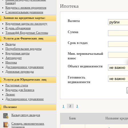
банков)
Ипотека
Кпедиты с низким процентом
С моментальным решением
Заявки на кредитные карты:
Валюта
Кредитные карты по паспорту
В день обращения
Сумма
Тинькофф Кредитные Системы
Услуги для Физических лиц
Срок в годах
Вклады
Потребительские кредиты
Кредитные карты
Мин. первоначальный
Автокредит
взнос
Ипотека
Объект недвижимости
Дистанционное управление
Денежные переводы
Готовность
Услуги для Юридических лиц
недвижимости
Расчетные счета
Кредиты для бизнеса
Лизинг
Дистанционное управление
1
2
3
Полезное
Калькулятор вкладов
Банк
Название креди
Словарь экономических
терминов