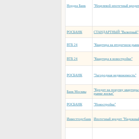
Нордеа Банк
"Нецелевой ипотечный кредит
РОСБАНК
СТАНДАРТНЫЙ "Валютный"
ВТБ 24
"Квартира на вторичном рынк
ВТБ 24
"Квартира в новостройке"
РОСБАНК
"Загородная недвижимость"
"Кредит на покупку квартиры
Банк Москвы
рынке жилья"
РОСБАНК
"Новостройка"
Инвестторгбанк
Ипотечный кредит "Надежны