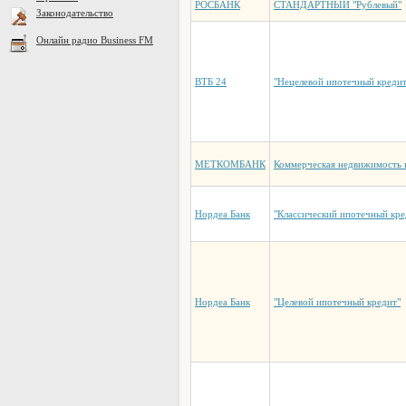
РОСБАНК
СТАНДАРТНЫЙ "Рублевый"
Законодательство
Онлайн радио Business FM
ВТБ 24
"Нецелевой ипотечный кредит
МЕТКОМБАНК
Коммерческая недвижимость 
Нордеа Банк
"Классический ипотечный кре
Нордеа Банк
"Целевой ипотечный кредит"