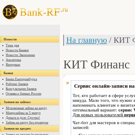
На главную
/ КИТ 
Новости
Тема дня
Новости Банков
Новости Экономики
КИТ Финанс
Аналитика
Интервью
Банки
Банки Екатеринбурга
Рейтинг банков
Сервис онлайн-записи на
Консультации банков
Отзывы о банках России
Тот, кто работает в сфере услу
никуда. Мало того, что нужно 
Заявки на займы:
напоминать клиентам о визит
Мгновенные займы на карту
оптимальный вариант:
сервис 
Микрозаймы за 5 минут
Для новых пользователей
перв
Деньги в долг. Срочно!
Чат-бот для мастеров и специ
Займы на карту без проверок
записей:
Заявки на кредит:
Заявка на кредит (в несколько