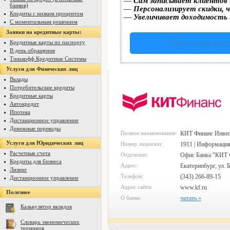
—
Сам записывает клиентов 
банков)
—
Персонализирует скидки, ч
Кпедиты с низким процентом
—
Увеличивает доходимость 
С моментальным решением
Заявки на кредитные карты:
Начать пользоват
Кредитные карты по паспорту
В день обращения
Тинькофф Кредитные Системы
Услуги для Физических лиц
Вклады
Потребительские кредиты
Кредитные карты
Автокредит
Ипотека
Дистанционное управление
Денежные переводы
Полное наименование:
КИТ Финанс Инвес
Услуги для Юридических лиц
Номер лицензии:
1911 | Информация
Расчетные счета
Отделение:
Офис Банка "КИТ Ф
Кредиты для бизнеса
Адрес:
Екатеринбург, ул. Б
Лизинг
Телефон:
(343) 266-89-15
Дистанционное управление
Адрес сайта:
www.kf.ru
Полезное
О банке:
читать »
Калькулятор вкладов
Словарь экономических
терминов