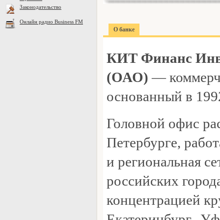
Законодательство
Онлайн радио Business FM
О банке
КИТ Финанс Инв
(ОАО)
— коммерч
основанный в 1992
Головной офис ра
Петербурге, рабо
и региональная с
российских город
концентрацией кр
Екатеринбург, Уф