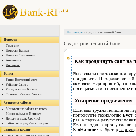
На главную
/ Судостроительный банк
Новости
Судостроительный банк
Тема дня
Новости Банков
Новости Экономики
Аналитика
Как продвинуть сайт на 
Интервью
Вы создали или только планируе
Банки
продвигать? Продвижение сайта
Банки Екатеринбурга
комплекс мероприятий, направ
Рейтинг банков
посещаемости и повышение его
Консультации банков
Отзывы о банках России
Ускорение продвижения
Заявки на займы:
Мгновенные займы на карту
Если вам трудно попасть на пе
Микрозаймы за 5 минут
попробуйте технологию
Буст
,
Деньги в долг. Срочно!
раз, а первые результаты появ
Займы на карту без проверок
Если ни один запрос у вас не п
SeoHammer
за бустер
вернут 
Заявки на кредит:
Заявка на кредит (в несколько