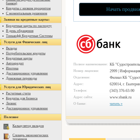
банков)
Кпедиты с низким процентом
Начать продвиж
С моментальным решением
Заявки на кредитные карты:
Кредитные карты по паспорту
В день обращения
Тинькофф Кредитные Системы
Услуги для Физических лиц
Вклады
Потребительские кредиты
Кредитные карты
Автокредит
Полное наименование:
КБ "Судостроител
Ипотека
Номер лицензии:
2999 | Информация
Дистанционное управление
Отделение:
Филиал КБ "Судост
Денежные переводы
Адрес:
620014, г. Екатери
Услуги для Юридических лиц
Телефон:
(343) 376-63-90
Расчетные счета
Адрес сайта:
www.sbank.ru
Кредиты для бизнеса
Лизинг
О банке:
читать »
Дистанционное управление
Полезное
Калькулятор вкладов
Словарь экономических
терминов