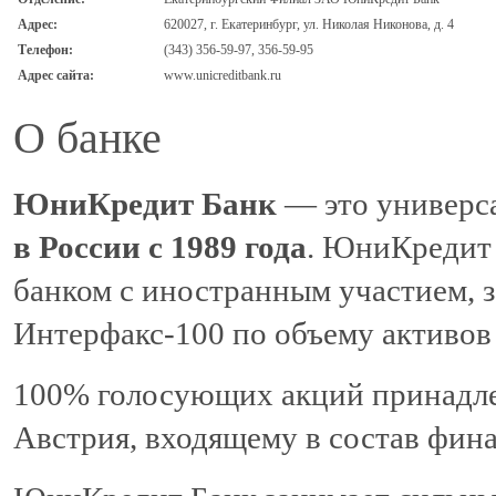
Адрес:
620027, г. Екатеринбург, ул. Николая Никонова, д. 4
Телефон:
(343) 356-59-97, 356-59-95
Адрес сайта:
www.unicreditbank.ru
О банке
ЮниКредит Банк
— это универс
в России с 1989 года
. ЮниКредит
банком с иностранным участием, з
Интерфакс-100 по объему активов п
100% голосующих акций принадлеж
Австрия, входящему в состав фина