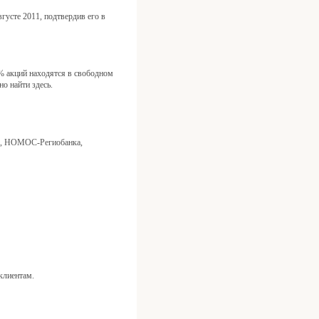
густе 2011, подтвердив его в
 акций находятся в свободном
о найти здесь.
ка, НОМОС-Региобанка,
клиентам.