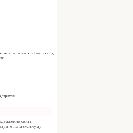
нные на системе risk based pricing;
ние
едприятий.
одвижение сайта
льзуйте по максимуму