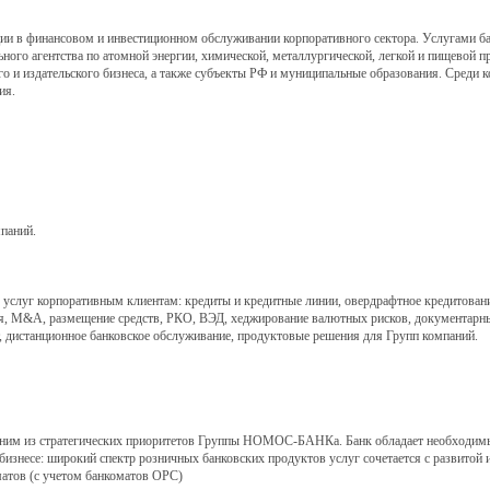
 финансовом и инвестиционном обслуживании корпоративного сектора. Услугами ба
ного агентства по атомной энергии, химической, металлургической, легкой и пищевой 
ого и издательского бизнеса, а также субъекты РФ и муниципальные образования. Среди
ия.
паний.
луг корпоративным клиентам: кредиты и кредитные линии, овердрафтное кредитование
я, M&A, размещение средств, РКО, ВЭД, хеджирование валютных рисков, документарны
, дистанционное банковское обслуживание, продуктовые решения для Групп компаний.
дним из стратегических приоритетов Группы НОМОС-БАНКа. Банк обладает необходим
бизнесе: широкий спектр розничных банковских продуктов услуг сочетается с развито
матов (с учетом банкоматов ОРС)