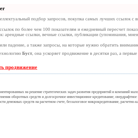
er
еллектуальный подбор запросов, покупка самых лучших ссылок с в
ссылок по более чем 100 показателям и ежедневный пересчет показ
: арендные ссылки, вечные ссылки, публикации (упоминания, мнени
или падение, а также запросы, на которые нужно обратить внимани
технологию
Буст
, она ускоряет продвижение в десятки раз, а первы
ть продвижение
тированных на решение стратегических задач развития предприятий и компаний малог
нения оборотных средств и долгосрочное инвестиционное кредитование; овердрафтное 
сти денежных средств на расчетном счете, беззалоговое микрокредитование, расчетно-к