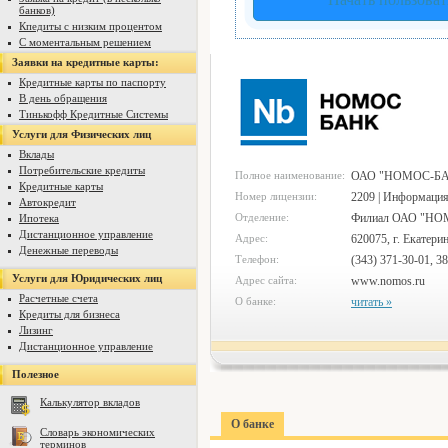
банков)
Кпедиты с низким процентом
С моментальным решением
Заявки на кредитные карты:
Кредитные карты по паспорту
В день обращения
Тинькофф Кредитные Системы
Услуги для Физических лиц
Вклады
Потребительские кредиты
Полное наименование:
ОАО "НОМОС-Б
Кредитные карты
Номер лицензии:
2209 | Информация
Автокредит
Отделение:
Филиал ОАО "НОМ
Ипотека
Дистанционное управление
Адрес:
620075, г. Екатерин
Денежные переводы
Телефон:
(343) 371-30-01, 3
Услуги для Юридических лиц
Адрес сайта:
www.nomos.ru
Расчетные счета
О банке:
читать »
Кредиты для бизнеса
Лизинг
Дистанционное управление
Полезное
Калькулятор вкладов
О банке
Словарь экономических
терминов