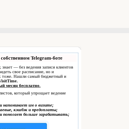
 собственном Telegram-боте
г, знает — без ведения записи клиентов
видеть свое расписание, но и
ах тоже. Нашли самый бюджетный и
VisitTime.
ый месяц бесплатно
.
алистов, который упрощает ведение
и напоминает им о визите;
аевые, кэшбэк и предоплаты;
и помогает больше зарабатывать;
ься сервисом