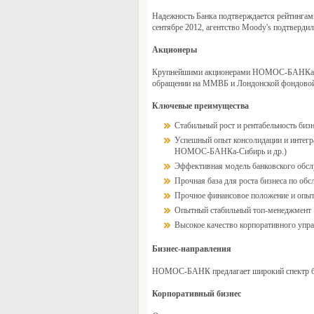
Надежность Банка подтверждается рейтингами
сентябре 2012, агентство Moody's подтвердил
Акционеры
Крупнейшими акционерами НОМОС-БАНКа явл
обращении на ММВБ и Лондонской фондовой 
Ключевые преимущества
Стабильный рост и рентабельность бизн
Успешный опыт консолидации и интегр
НОМОС-БАНКа-Сибирь и др.)
Эффективная модель банковского обсл
Прочная база для роста бизнеса по об
Прочное финансовое положение и опыт
Опытный стабильный топ-менеджмент
Высокое качество корпоративного упр
Бизнес-направления
НОМОС-БАНК предлагает широкий спектр бан
Корпоративный бизнес