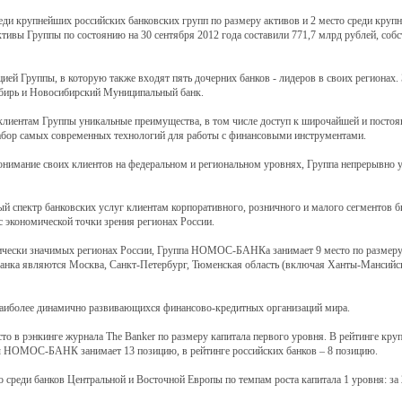
 крупнейших российских банковских групп по размеру активов и 2 место среди круп
тивы Группы по состоянию на 30 сентября 2012 года составили 771,7 млрд рублей, соб
 Группы, в которую также входят пять дочерних банков - лидеров в своих регионах.
и Новосибирский Муниципальный банк.
м клиентам Группы уникальные преимущества, в том числе доступ к широчайшей и посто
набор самых современных технологий для работы с финансовыми инструментами.
онимание своих клиентов на федеральном и региональном уровнях, Группа непрерывно у
пектр банковских услуг клиентам корпоративного, розничного и малого сегментов би
 экономической точки зрения регионах России.
ически значимых регионах России, Группа НОМОС-БАНКа занимает 9 место по размеру 
анка являются Москва, Санкт-Петербург, Тюменская область (включая Ханты-Мансийс
иболее динамично развивающихся финансово-кредитных организаций мира.
сто в рэнкинге журнала The Banker по размеру капитала первого уровня. В рейтинге к
ы НОМОС-БАНК занимает 13 позицию, в рейтинге российских банков – 8 позицию.
реди банков Центральной и Восточной Европы по темпам роста капитала 1 уровня: за 2