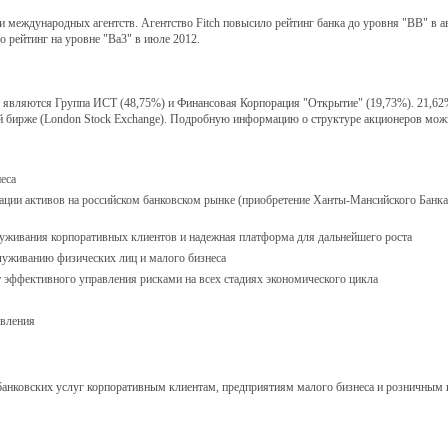
 международных агентств. Агентство Fitch повысило рейтинг банка до уровня "BB" в ав
о рейтинг на уровне "Ba3" в июле 2012.
яются Группа ИСТ (48,75%) и Финансовая Корпорация "Открытие" (19,73%). 21,62%
бирже (London Stock Exchange). Подробную информацию о структуре акционеров можн
еса
ации активов на российском банковском рынке (приобретение Ханты-Мансийского Бан
уживания корпоративных клиентов и надежная платформа для дальнейшего роста
служиванию физических лиц и малого бизнеса
 эффективного управления рисками на всех стадиях экономического цикла
авления
ковских услуг корпоративным клиентам, предприятиям малого бизнеса и розничным 