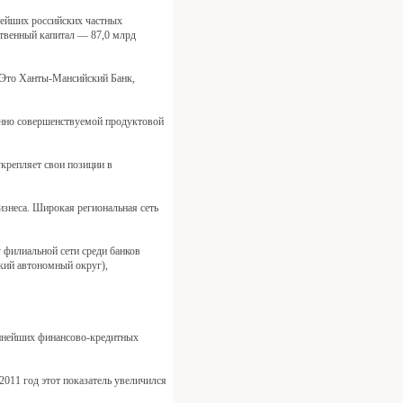
нейших российских частных
ственный капитал — 87,0 млрд
 Это Ханты-Мансийский Банк,
янно совершенствуемой продуктовой
крепляет свои позиции в
знеса. Широкая региональная сеть
филиальной сети среди банков
кий автономный округ),
рупнейших финансово-кредитных
011 год этот показатель увеличился