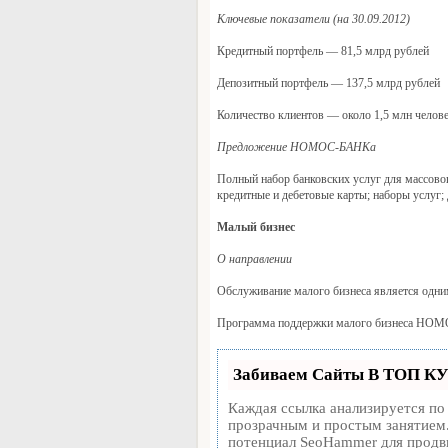
Ключевые показатели (на 30.09.2012)
Кредитный портфель — 81,5 млрд рублей
Депозитный портфель — 137,5 млрд рублей
Количество клиентов — около 1,5 млн челове
Предложение НОМОС-БАНКа
Полный набор банковских услуг для массового
кредитные и дебетовые карты; наборы услуг; 
Малый бизнес
О направлении
Обслуживание малого бизнеса является одн
Программа поддержки малого бизнеса НОМО
Забиваем Сайты В ТОП КУ
Каждая ссылка анализируется по
прозрачным и простым занятием.
потенциал SeoHammer для продв