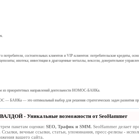
к.
 потребителя, состоятельных клиентов и VIP-клиентов: потребительские кредиты, основа
депозиты; ипотека; инвестиции в драгоценные металлы, вексели, доверительное управле
им из приоритетных направлений деятельности НОМОС-БАНКа.
С — БАНКа — это оптимальный выбор для решения стратегических задач развития пр
ВАЛДОЙ - Уникальные возможности от SeoHammer
 трем пакетам оценки:
SEO, Трафик и SMM.
SeoHammer делает пр
 Ссылки, вечные ссылки, статьи, упоминания, пресс-релизы - испо
ижения вашего сайта.