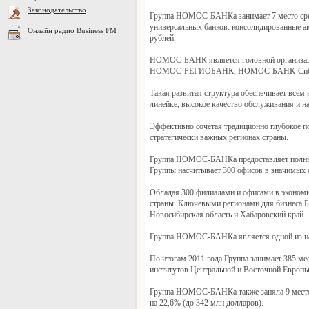
Законодательство
Группа НОМОС-БАНКа занимает 7 место среди
универсальных банков: консолидированные ак
Онлайн радио Business FM
рублей.
НОМОС-БАНК является головной организацией
НОМОС-РЕГИОБАНК, НОМОС-БАНК-Сибирь 
Такая развитая структура обеспечивает все
линейке, высокое качество обслуживания и 
Эффективно сочетая традиционно глубокое п
стратегически важных регионах страны.
Группа НОМОС-БАНКа предоставляет полный с
Группы насчитывает 300 офисов в значимых с
Обладая 300 филиалами и офисами в эконом
страны. Ключевыми регионами для бизнеса Б
Новосибирская область и Хабаровский край.
Группа НОМОС-БАНКа является одной из на
По итогам 2011 года Группа занимает 385 ме
институтов Центральной и Восточной Европ
Группа НОМОС-БАНКа также заняла 9 место с
на 22,6% (до 342 млн долларов).