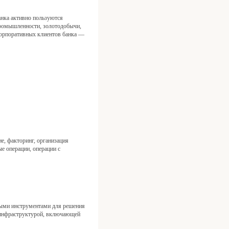
нка активно пользуются
промышленности, золотодобычи,
 корпоративных клиентов банка —
, факторинг, организация
е операции, операции с
ыми инструментами для решения
й инфраструктурой, включающей