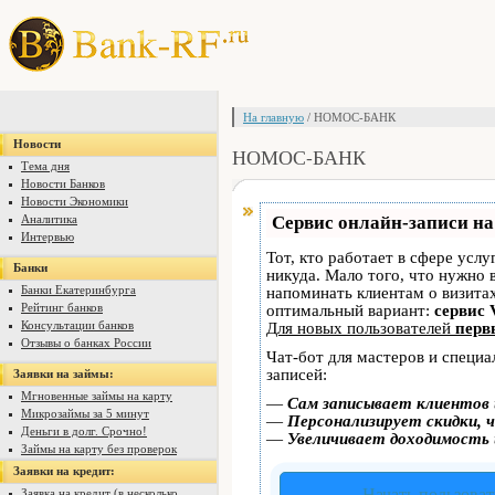
На главную
/ НОМОС-БАНК
Новости
НОМОС-БАНК
Тема дня
Новости Банков
Новости Экономики
Аналитика
Сервис онлайн-записи на
Интервью
Тот, кто работает в сфере услу
Банки
никуда. Мало того, что нужно 
Банки Екатеринбурга
напоминать клиентам о визит
Рейтинг банков
оптимальный вариант:
сервис 
Консультации банков
Для новых пользователей
перв
Отзывы о банках России
Чат-бот для мастеров и специ
записей:
Заявки на займы:
Мгновенные займы на карту
—
Сам записывает клиентов 
Микрозаймы за 5 минут
—
Персонализирует скидки, ч
Деньги в долг. Срочно!
—
Увеличивает доходимость 
Займы на карту без проверок
Заявки на кредит:
Начать пользоват
Заявка на кредит (в несколько