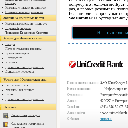
банков)
попробуйте технологию
Буст
,
Кпедиты с низким процентом
раз, а первые результаты появ
С моментальным решением
Если ни один запрос у вас не п
SeoHammer
за бустер
вернут 
Заявки на кредитные карты:
Кредитные карты по паспорту
В день обращения
Начать продвиж
Тинькофф Кредитные Системы
Услуги для Физических лиц
Вклады
Потребительские кредиты
Кредитные карты
Автокредит
Ипотека
Дистанционное управление
Денежные переводы
Услуги для Юридических лиц
Полное наименование:
ЗАО ЮниКредит Б
Расчетные счета
Номер лицензии:
1 | Информация на
Кредиты для бизнеса
Лизинг
Отделение:
Екатеринбургский
Дистанционное управление
Адрес:
620027, г. Екатери
Телефон:
(343) 356-59-97, 3
Полезное
Адрес сайта:
www.unicreditbank.
Калькулятор вкладов
О банке:
читать »
Словарь экономических
терминов