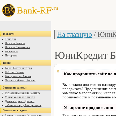
На главную
/ ЮниК
Новости
Тема дня
Новости Банков
Новости Экономики
ЮниКредит Б
Аналитика
Интервью
Банки
Банки Екатеринбурга
Рейтинг банков
Как продвинуть сайт на 
Консультации банков
Отзывы о банках России
Вы создали или только планируе
Заявки на займы:
продвигать? Продвижение сайта
комплекс мероприятий, направ
Мгновенные займы на карту
посещаемости и повышение его
Микрозаймы за 5 минут
Деньги в долг. Срочно!
Займы на карту без проверок
Ускорение продвижения
Заявки на кредит:
Если вам трудно попасть на пе
Заявка на кредит (в несколько