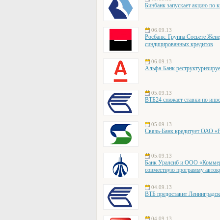
Бинбанк запускает акцию по 
06.09.13
Росбанк: Группа Сосьете Жен
синдицированных кредитов
06.09.13
Альфа-Банк реструктуризируе
05.09.13
ВТБ24 снижает ставки по инв
05.09.13
Связь-Банк кредитует ОАО «
05.09.13
Банк Уралсиб и ООО «Коммер
совместную программу авток
04.09.13
ВТБ предоставит Ленинградск
04.09.13