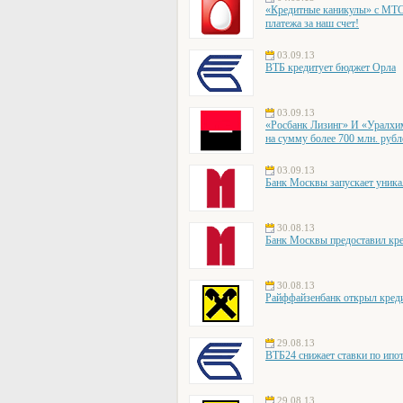
«Кредитные каникулы» с МТС
платежа за наш счет!
03.09.13
ВТБ кредитует бюджет Орла
03.09.13
«Росбанк Лизинг» И «Уралхи
на сумму более 700 млн. рубл
03.09.13
Банк Москвы запускает уник
30.08.13
Банк Москвы предоставил кр
30.08.13
Райффайзенбанк открыл кре
29.08.13
ВТБ24 снижает ставки по ипо
29.08.13