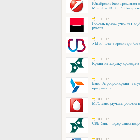
ЮниКредит Банк предлагает 
MasterCard® UEFA Champions
11.09.13
Росбанк принял участие в к
рублей
11.09.13
УБРиР: Взять кредит для бизн
11.09.13
Кредит на покупку крокодил
11.09.13
Банк «Агропромкредит» запу
программа»
10.09.13
МТС Банк улучшил условия 
10.09.13
СКБ-банк – лидер рынка потр
09.09.13