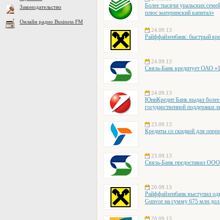
Более тысячи уральских семе
Законодательство
плюс материнский капитал»
Онлайн радио Business FM
24.09.13
Райффайзенбанк: быстрый кр
24.09.13
Связь-Банк кредитует ОАО «1
24.09.13
ЮниКредит Банк выдал более
государственной поддержки л
23.09.13
Кредиты со скидкой для оп
23.09.13
Связь-Банк предоставил ООО 
20.09.13
Райффайзенбанк выступил одн
Gunvor на сумму 675 млн д
20.09.13