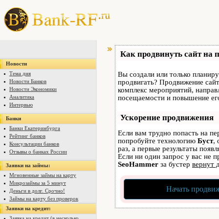
Как продвинуть сайт на 
Новости
Тема дня
Вы создали или только планируе
Новости Банков
продвигать? Продвижение сайта
Новости Экономики
комплекс мероприятий, направ
Аналитика
посещаемости и повышение его
Интервью
Ускорение продвижения
Банки
Банки Екатеринбурга
Если вам трудно попасть на пе
Рейтинг банков
попробуйте технологию
Буст
,
Консультации банков
раз, а первые результаты появ
Отзывы о банках России
Если ни один запрос у вас не п
SeoHammer
за бустер
вернут 
Заявки на займы:
Мгновенные займы на карту
Микрозаймы за 5 минут
Начать продвиж
Деньги в долг. Срочно!
Займы на карту без проверок
Заявки на кредит:
Заявка на кредит (в несколько