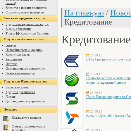
банков)
Кпедиты с низким процентом
На главную
/
Новос
С моментальным решением
Заявки на кредитные карты:
Кредитование
Кредитные карты по паспорту
В день обращения
Кредитование
Тинькофф Кредитные Системы
Услуги для Физических лиц
Вклады
Потребительские кредиты
Кредитные карты
26.09.13
Автокредит
ВТБ24 реструктуризирует кре
Ипотека
Дистанционное управление
Денежные переводы
26.09.13
На выставке Russia Arms Exp
Услуги для Юридических лиц
открытии кредитной линии
Расчетные счета
Кредиты для бизнеса
26.09.13
Лизинг
Почта России получила от Св
Дистанционное управление
Полезное
25.09.13
Кредит «Для тебя» Банка «Аг
Калькулятор вкладов
Словарь экономических
терминов
24.09.13