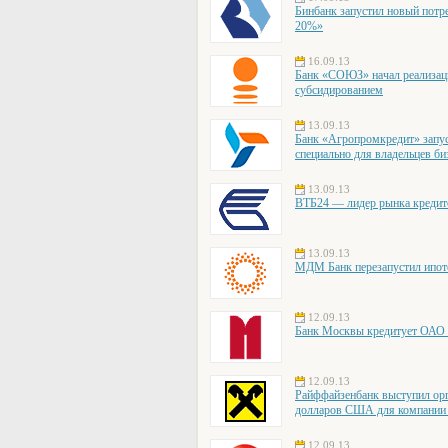
Бинбанк запустил новый потр
20%»
16.09.13
Банк «СОЮЗ» начал реализац
субсидированием
13.09.13
Банк «Агропромкредит» зап
специально для владельцев би
13.09.13
ВТБ24 — лидер рынка кредит
13.09.13
МДМ Банк перезапустил ипот
12.09.13
Банк Москвы кредитует ОАО 
12.09.13
Райффайзенбанк выступил ор
долларов США для компани
12.09.13