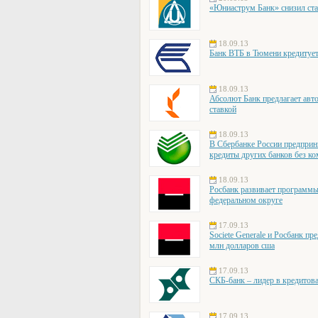
«Юниаструм Банк» снизил ста
18.09.13
Банк ВТБ в Тюмени кредитуе
18.09.13
Абсолют Банк предлагает авт
ставкой
18.09.13
В Сбербанке России предприн
кредиты других банков без к
18.09.13
Росбанк развивает программы
федеральном округе
17.09.13
Societe Generale и Росбанк п
млн долларов сша
17.09.13
СКБ-банк – лидер в кредитов
17.09.13