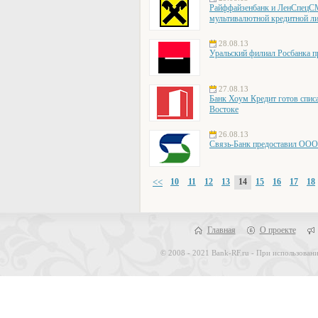
Райффайзенбанк и ЛенСпецСМ
мультивалютной кредитной л
28.08.13
Уральский филиал Росбанка 
27.08.13
Банк Хоум Кредит готов спис
Востоке
26.08.13
Связь-Банк предоставил ООО
<<
10
11
12
13
14
15
16
17
18
Главная
О проекте
© 2008 - 2021 Bank-RF.ru - При использовани