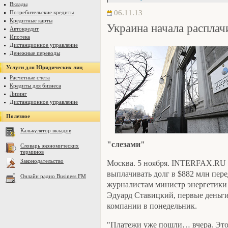
Вклады
06.11.13
Потребительские кредиты
Кредитные карты
Украина начала расплач
Автокредит
Ипотека
Дистанционное управление
Денежные переводы
Услуги для Юридических лиц
Расчетные счета
Кредиты для бизнеса
Лизинг
Дистанционное управление
Полезное
Калькулятор вкладов
"слезами"
Словарь экономических
терминов
Законодательство
Москва. 5 ноября. INTERFAX.RU 
выплачивать долг в $882 млн пер
Онлайн радио Business FM
журналистам министр энергетик
Эдуард Ставицкий, первые деньг
компании в понедельник.
"Платежи уже пошли… вчера. Это 