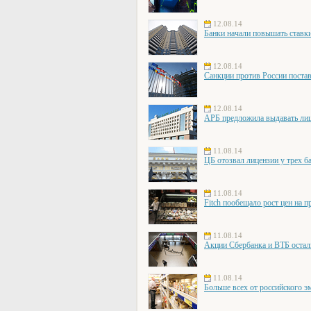
12.08.14
Банки начали повышать ставки
12.08.14
Санкции против России постав
12.08.14
АРБ предложила выдавать лиц
11.08.14
ЦБ отозвал лицензии у трех б
11.08.14
Fitch пообещало рост цен на п
11.08.14
Акции Сбербанка и ВТБ остал
11.08.14
Больше всех от российского э