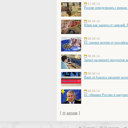
11.08.14
Россия определилась с новым
08.08.14
Юань как защита от санкций. 
08.08.14
ЕС оценил потери от российск
08.08.14
Запрет на импорт продуктов в
08.08.14
Bank of America заплатит поч
08.08.14
ЕС обвинил Россию в наруше
[
архив
]