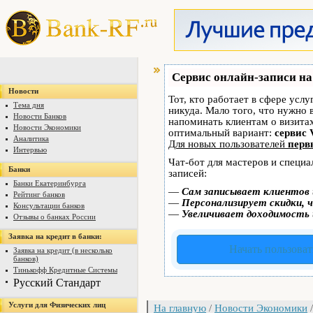
Сервис онлайн-записи на
Новости
Тот, кто работает в сфере услу
Тема дня
никуда. Мало того, что нужно 
Новости Банков
напоминать клиентам о визит
Новости Экономики
оптимальный вариант:
сервис 
Аналитика
Для новых пользователей
перв
Интервью
Чат-бот для мастеров и специ
Банки
записей:
Банки Екатеринбурга
—
Сам записывает клиентов 
Рейтинг банков
—
Персонализирует скидки, ч
Консультации банков
—
Увеличивает доходимость 
Отзывы о банках России
Заявка на кредит в банки:
Начать пользоват
Заявка на кредит (в несколько
банков)
Тинькофф Кредитные Системы
Русский Стандарт
Услуги для Физических лиц
На главную
/
Новости Экономики
/