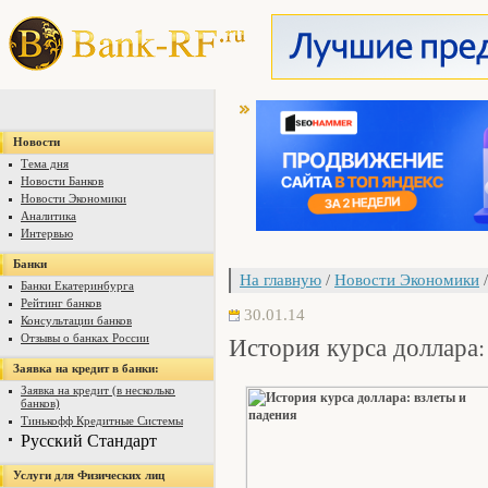
Новости
Тема дня
Новости Банков
Новости Экономики
Аналитика
Интервью
Банки
На главную
/
Новости Экономики
/
Банки Екатеринбурга
Рейтинг банков
30.01.14
Консультации банков
История курса доллара:
Отзывы о банках России
Заявка на кредит в банки:
Заявка на кредит (в несколько
банков)
Тинькофф Кредитные Системы
Русский Стандарт
Услуги для Физических лиц