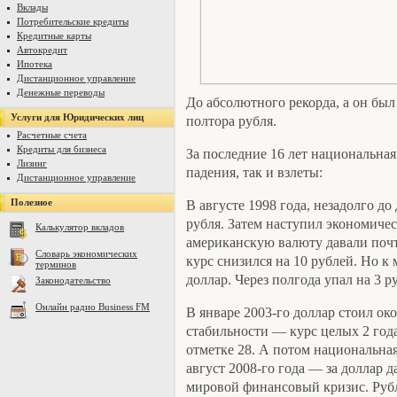
Вклады
Потребительские кредиты
Кредитные карты
Автокредит
Ипотека
Дистанционное управление
Денежные переводы
До абсолютного рекорда, а он был 
Услуги для Юридических лиц
полтора рубля.
Расчетные счета
Кредиты для бизнеса
За последние 16 лет национальная
Лизинг
падения, так и взлеты:
Дистанционное управление
Полезное
В августе 1998 года, незадолго до
рубля. Затем наступил экономичес
Калькулятор вкладов
американскую валюту давали почти
Словарь экономических
курс снизился на 10 рублей. Но к 
терминов
доллар. Через полгода упал на 3 р
Законодательство
Онлайн радио Business FM
В январе 2003-го доллар стоил ок
стабильности — курс целых 2 года
отметке 28. А потом национальная
август 2008-го года — за доллар д
мировой финансовый кризис. Рубл