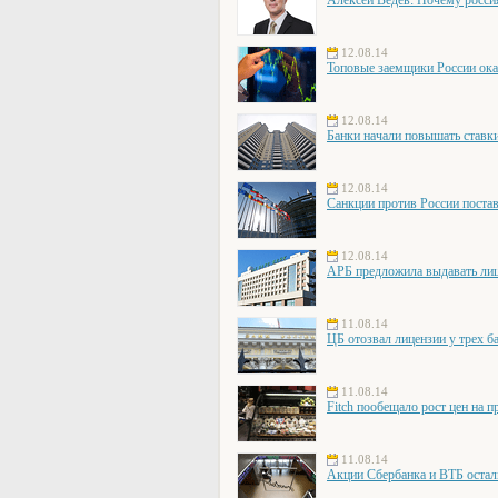
12.08.14
Топовые заемщики России ока
12.08.14
Банки начали повышать ставки
12.08.14
Санкции против России постав
12.08.14
АРБ предложила выдавать лиц
11.08.14
ЦБ отозвал лицензии у трех б
11.08.14
Fitch пообещало рост цен на п
11.08.14
Акции Сбербанка и ВТБ остал