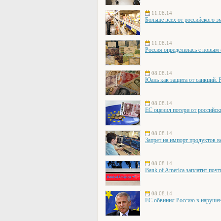
11.08.14
Больше всех от российского э
11.08.14
Россия определилась с новым
08.08.14
Юань как защита от санкций. 
08.08.14
ЕС оценил потери от российск
08.08.14
Запрет на импорт продуктов в
08.08.14
Bank of America заплатит поч
08.08.14
ЕС обвинил Россию в наруше