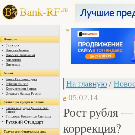
Новости
Тема дня
Новости Банков
Новости Экономики
Аналитика
Интервью
Банки
Банки Екатеринбурга
На главную
/
Новос
Рейтинг банков
Консультации банков
Отзывы о банках России
05.02.14
Заявка на кредит в банки:
Рост рубля —
Заявка на кредит (в несколько
банков)
Тинькофф Кредитные Системы
Русский Стандарт
коррекция?
Услуги для Физических лиц