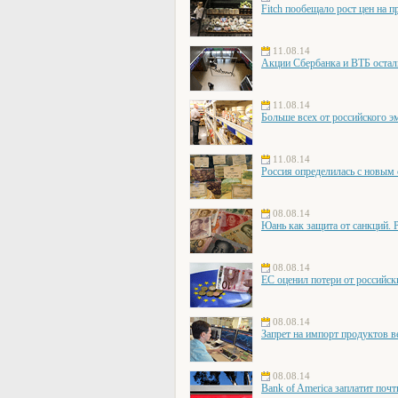
Fitch пообещало рост цен на п
11.08.14
Акции Сбербанка и ВТБ остал
11.08.14
Больше всех от российского э
11.08.14
Россия определилась с новым
08.08.14
Юань как защита от санкций. 
08.08.14
ЕС оценил потери от российск
08.08.14
Запрет на импорт продуктов в
08.08.14
Bank of America заплатит поч