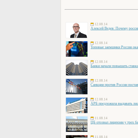
12.08.14
Алексей Ведев: Почему росси
12.08.14
Топовые заемщики России ока
12.08.14
Банки начали повышать ставки
12.08.14
Санкции против России постав
12.08.14
АРБ предложила выдавать лиц
11.08.14
ЦБ отозвал лицензии у трех б
11.08.14