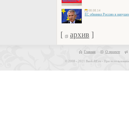
08.08.14
ЕС обвинил Россию в наруше
[
архив
]
Главная
О проекте
© 2008 - 2021 Bank-RF.ru - При использовани