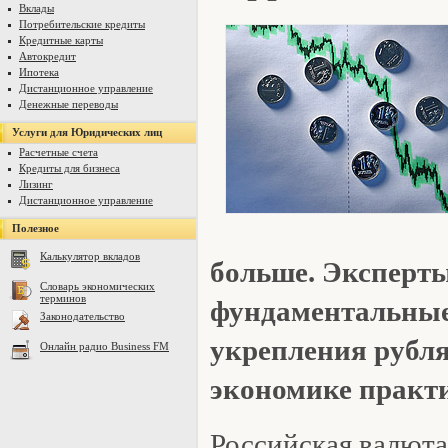
Вклады
Потребительские кредиты
Кредитные карты
Автокредит
Ипотека
Дистанционное управление
Денежные переводы
Услуги для Юридических лиц
Расчетные счета
Кредиты для бизнеса
Лизинг
Дистанционное управление
Полезное
Калькулятор вкладов
больше. Эксперты
Словарь экономических
терминов
фундаментальные 
Законодательство
укрепления рубля
Онлайн радио Business FM
экономике практи
Российская валют