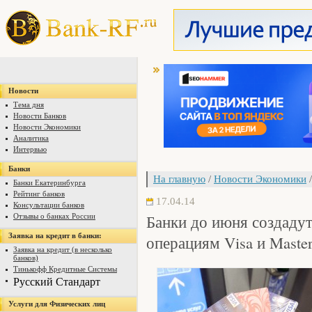
Новости
Тема дня
Новости Банков
Новости Экономики
Аналитика
Интервью
Банки
На главную
/
Новости Экономики
/
Банки Екатеринбурга
Рейтинг банков
17.04.14
Консультации банков
Банки до июня создадут
Отзывы о банках России
Заявка на кредит в банки:
операциям Visa и Maste
Заявка на кредит (в несколько
банков)
Тинькофф Кредитные Системы
Русский Стандарт
Услуги для Физических лиц