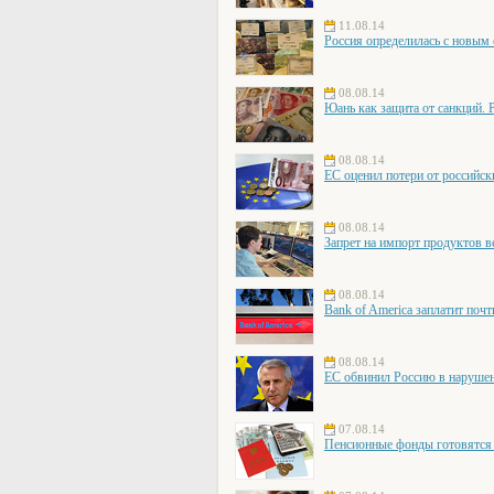
11.08.14
Россия определилась с новым
08.08.14
Юань как защита от санкций. 
08.08.14
ЕС оценил потери от российск
08.08.14
Запрет на импорт продуктов в
08.08.14
Bank of America заплатит поч
08.08.14
ЕС обвинил Россию в наруше
07.08.14
Пенсионные фонды готовятся 