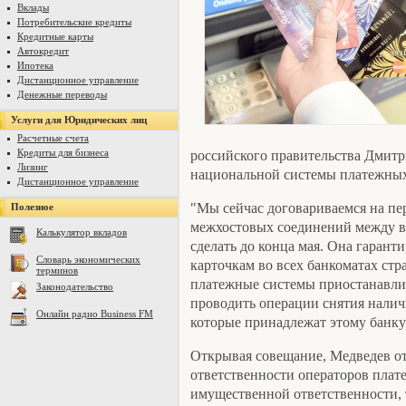
Вклады
Потребительские кредиты
Кредитные карты
Автокредит
Ипотека
Дистанционное управление
Денежные переводы
Услуги для Юридических лиц
Расчетные счета
Кредиты для бизнеса
российского правительства Дмит
Лизинг
национальной системы платежных
Дистанционное управление
"Мы сейчас договариваемся на пе
Полезное
межхостовых соединений между в
Калькулятор вкладов
сделать до конца мая. Она гаран
Словарь экономических
карточкам во всех банкоматах ст
терминов
платежные системы приостанавлив
Законодательство
проводить операции снятия налич
Онлайн радио Business FM
которые принадлежат этому банку",
Открывая совещание, Медведев о
ответственности операторов плат
имущественной ответственности, т