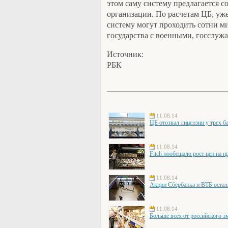
этом саму систему предлагается с
организации. По расчетам ЦБ, уже
систему могут проходить сотни м
государства с военными, госслу
Источник:
РБК
11.08.14
ЦБ отозвал лицензии у трех б
11.08.14
Fitch пообещало рост цен на п
11.08.14
Акции Сбербанка и ВТБ остал
11.08.14
Больше всех от российского э