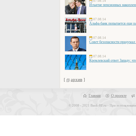
07.08.14
Изъятие пенсионных накоплени
07.08.14
Альфа-банк попытается еще ра
07.08.14
Совет безопасности придумал 
07.08.14
Кремлевский ответ Западу: чт
[
архив
]
Главная
О проекте
© 2008 - 2021 Bank-RF.ru - При использовани