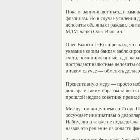
Пока ограничивают въезд и замо
физлицам. Но в случае усиления 
депозиты обычных граждан, счита
МДМ-Банка Олег Вьюгин:
Олег Вьюгин: «Если речь идет о 
указание своим банкам заблокиро
счета, номинированные в долларах
пострадают валютные депозиты о
в таком случае — обменять доллар
Превентивную меру — просто изб
доллара и таким образом защитить
прошлой неделе советник президе
Между тем вице-премьер Игорь Шу
обсуждает инициативы о дедолла
Набиуллина также не поддержала
назвав это решение из области фа
А экс-министр финансов Алексей 