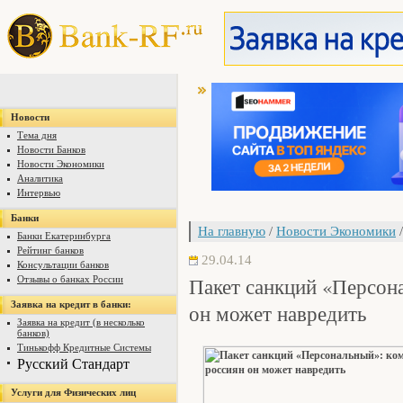
Новости
Тема дня
Новости Банков
Новости Экономики
Аналитика
Интервью
Банки
На главную
/
Новости Экономики
/
Банки Екатеринбурга
Рейтинг банков
29.04.14
Консультации банков
Пакет санкций «Персон
Отзывы о банках России
Заявка на кредит в банки:
он может навредить
Заявка на кредит (в несколько
банков)
Тинькофф Кредитные Системы
Русский Стандарт
Услуги для Физических лиц