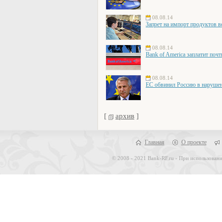
08.08.14
Запрет на импорт продуктов в
08.08.14
Bank of America заплатит поч
08.08.14
ЕС обвинил Россию в наруше
[
архив
]
Главная
О проекте
© 2008 - 2021 Bank-RF.ru - При использовани