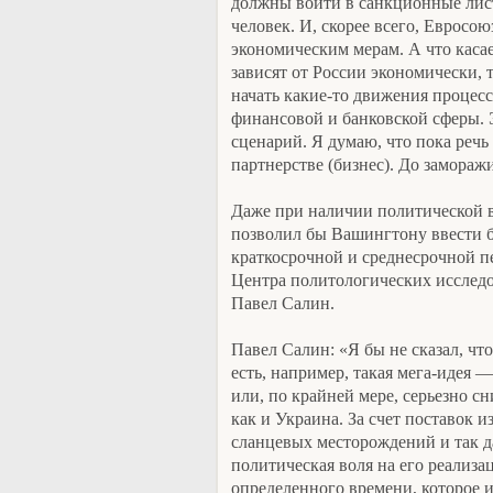
должны войти в санкционные лис
человек. И, скорее всего, Евросою
экономическим мерам. А что каса
зависят от России экономически, та
начать какие-то движения процес
финансовой и банковской сферы. 
сценарий. Я думаю, что пока речь
партнерстве (бизнес). До замораж
Даже при наличии политической 
позволил бы Вашингтону ввести 
краткосрочной и среднесрочной п
Центра политологических исслед
Павел Салин.
Павел Салин: «Я бы не сказал, ч
есть, например, такая мега-идея —
или, по крайней мере, серьезно сн
как и Украина. За счет поставок 
сланцевых месторождений и так дал
политическая воля на его реализа
определенного времени, которое и