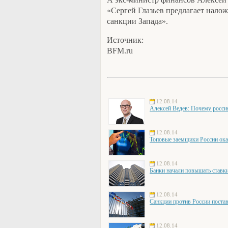
«Сергей Глазьев предлагает нало
санкции Запада».
Источник:
BFM.ru
12.08.14
Алексей Ведев: Почему росси
12.08.14
Топовые заемщики России ока
12.08.14
Банки начали повышать ставки
12.08.14
Санкции против России постав
12.08.14