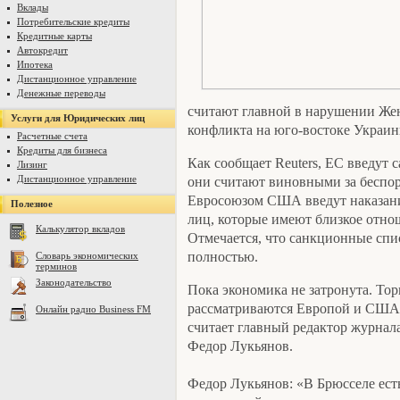
Вклады
Потребительские кредиты
Кредитные карты
Автокредит
Ипотека
Дистанционное управление
Денежные переводы
считают главной в нарушении Же
Услуги для Юридических лиц
конфликта на юго-востоке Украин
Расчетные счета
Кредиты для бизнеса
Как сообщает Reuters, ЕС введут 
Лизинг
Дистанционное управление
они считают виновными за беспор
Евросоюзом США введут наказани
Полезное
лиц, которые имеют близкое отно
Калькулятор вкладов
Отмечается, что санкционные спис
полностью.
Словарь экономических
терминов
Законодательство
Пока экономика не затронута. То
рассматриваются Европой и США к
Онлайн радио Business FM
считает главный редактор журнал
Федор Лукьянов.
Федор Лукьянов: «В Брюсселе ест