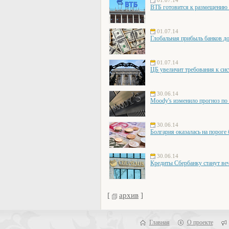
01.07.14
ВТБ готовится к размещению
01.07.14
Глобальная прибыль банков д
01.07.14
ЦБ увеличит требования к си
30.06.14
Moody's изменило прогноз по 
30.06.14
Болгария оказалась на пороге
30.06.14
Кредиты Сбербанку станут в
[
архив
]
Главная
О проекте