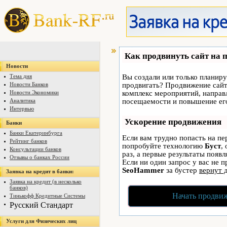
Как продвинуть сайт на 
Новости
Тема дня
Вы создали или только планируе
Новости Банков
продвигать? Продвижение сайта
Новости Экономики
комплекс мероприятий, направ
Аналитика
посещаемости и повышение его
Интервью
Ускорение продвижения
Банки
Банки Екатеринбурга
Если вам трудно попасть на пе
Рейтинг банков
попробуйте технологию
Буст
,
Консультации банков
раз, а первые результаты появ
Отзывы о банках России
Если ни один запрос у вас не п
SeoHammer
за бустер
вернут 
Заявка на кредит в банки:
Заявка на кредит (в несколько
банков)
Начать продвиж
Тинькофф Кредитные Системы
Русский Стандарт
Услуги для Физических лиц