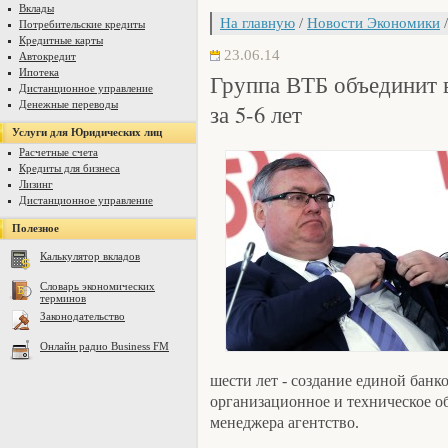
Вклады
На главную
/
Новости Экономики
/
Потребительские кредиты
Кредитные карты
23.06.14
Автокредит
Ипотека
Группа ВТБ объединит в
Дистанционное управление
Денежные переводы
за 5-6 лет
Услуги для Юридических лиц
Расчетные счета
Кредиты для бизнеса
Лизинг
Дистанционное управление
Полезное
Калькулятор вкладов
Словарь экономических
терминов
Законодательство
Онлайн радио Business FM
шести лет - создание единой банк
организационное и техническое о
менеджера агентство.