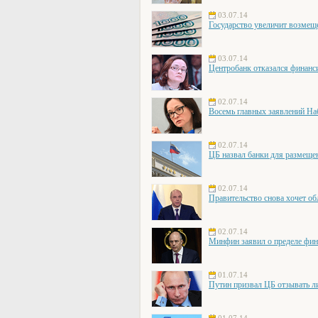
03.07.14
Государство увеличит возмещ
03.07.14
Центробанк отказался финанс
02.07.14
Восемь главных заявлений На
02.07.14
ЦБ назвал банки для размеще
02.07.14
Правительство снова хочет об
02.07.14
Минфин заявил о пределе фи
01.07.14
Путин призвал ЦБ отзывать л