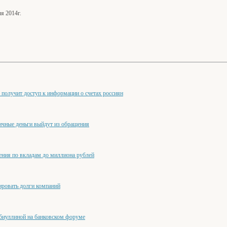
я 2014г.
 получит доступ к информации о счетах россиян
личные деньги выйдут из обращения
ения по вкладам до миллиона рублей
ировать долги компаний
биуллиной на банковском форуме