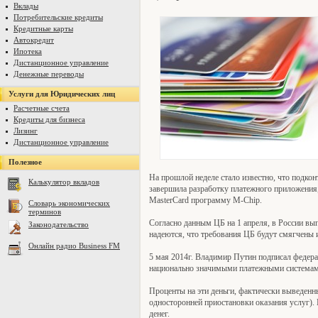
Вклады
Потребительские кредиты
Кредитные карты
Автокредит
Ипотека
Дистанционное управление
Денежные переводы
Услуги для Юридических лиц
Расчетные счета
Кредиты для бизнеса
Лизинг
Дистанционное управление
Полезное
На прошлой неделе стало известно, что подко
Калькулятор вкладов
завершила разработку платежного приложения
MasterCard программу M-Chip.
Словарь экономических
терминов
Согласно данным ЦБ на 1 апреля, в России вы
Законодательство
надеются, что требования ЦБ будут смягчены 
Онлайн радио Business FM
5 мая 2014г. Владимир Путин подписал федера
национально значимыми платежными системами,
Проценты на эти деньги, фактически выведенн
односторонней приостановки оказания услуг).
денег.