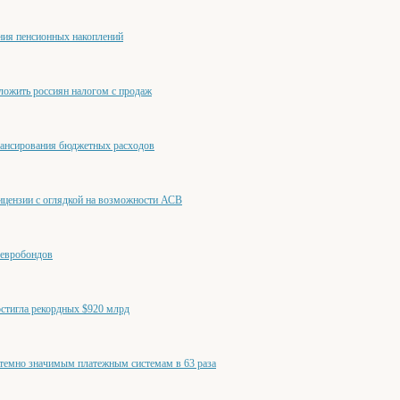
ния пенсионных накоплений
ложить россиян налогом с продаж
нансирования бюджетных расходов
ицензии с оглядкой на возможности АСВ
 евробондов
остигла рекордных $920 млрд
стемно значимым платежным системам в 63 раза