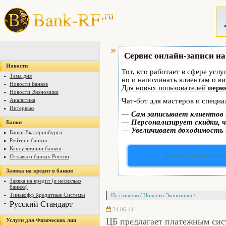
Сервис онлайн-записи на
Новости
Тот, кто работает в сфере услу
Тема дня
но и напоминать клиентам о в
Новости Банков
Для новых пользователей
перв
Новости Экономики
Аналитика
Чат-бот для мастеров и специа
Интервью
—
Сам записывает клиентов 
—
Персонализирует скидки, ч
Банки
—
Увеличивает доходимость 
Банки Екатеринбурга
Рейтинг банков
Консультации банков
Начать пользоват
Отзывы о банках России
Заявка на кредит в банки:
Заявка на кредит (в несколько
банков)
Тинькофф Кредитные Системы
На главную
/
Новости Экономики
/
Русский Стандарт
24.06.14
ЦБ предлагает платежным сис
Услуги для Физических лиц