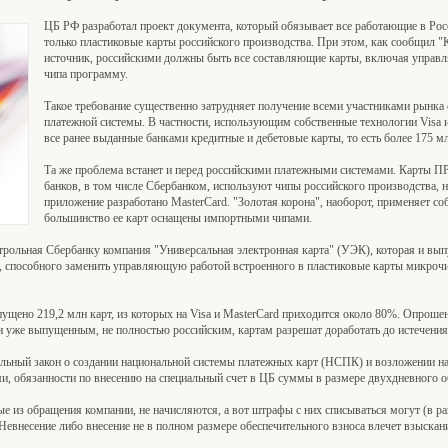
ЦБ РФ разработал проект документа, который обязывает все работающие в Рос
только пластиковые карты российского производства. При этом, как сообщил 
источник, российскими должны быть все составляющие карты, включая управ
чипа программу.
Такое требование существенно затрудняет получение всеми участниками рынка 
платежной системы. В частности, использующим собственные технологии Visa 
все ранее выданные банками кредитные и дебетовые карты, то есть более 175 м
Та же проблема встанет и перед российскими платежными системами. Карты 
банков, в том числе Сбербанком, используют чипы российского производства,
приложение разработано MasterCard. "Золотая корона", наоборот, применяет со
большинство ее карт оснащены импортными чипами.
нтрольная Сбербанку компания "Универсальная электронная карта" (УЭК), которая и вы
, способного заменить управляющую работой встроенного в пластиковые карты микроч
пущено 219,2 млн карт, из которых на Visa и MasterCard приходится около 80%. Опрош
и уже выпущенным, не полностью российским, картам разрешат доработать до истечения 
льный закон о создании национальной системы платежных карт (НСПК) и возложении на
 обязанности по внесению на специальный счет в ЦБ суммы в размере двухдневного об
ые из обращения компании, не начисляются, а вот штрафы с них списываться могут (в р
 Невнесение либо внесение не в полном размере обеспечительного взноса влечет взыска