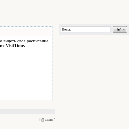
но видеть свое расписание,
ис VisitTime.
[
архив
]