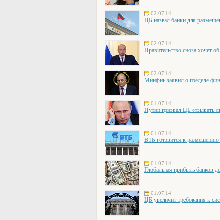
02.07.14
ЦБ назвал банки для размеще
02.07.14
Правительство снова хочет об
02.07.14
Минфин заявил о пределе фи
01.07.14
Путин призвал ЦБ отзывать л
01.07.14
ВТБ готовится к размещению
01.07.14
Глобальная прибыль банков д
01.07.14
ЦБ увеличит требования к си