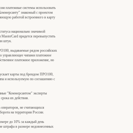
сии платежные системы использовать
"Коммерсанту" знакомый с проектом
ляющую работой встроенного в карту
статуса национально значимой
и MasterCard придется перевыпустить
лн штук.
ПРО100, выдаваемые рядом российских
 но управляющее чипами платежное
бственное платежное приложение, но
пускает карты под брендом ПРО100,
ипа и используемую по соглашению с
енные "Коммерсантом" эксперты
срока их действия.
 операторов, не считающихся
орота на территории России.
азмере до 10% за каждый день
ние штрафа в размере недовнесенных