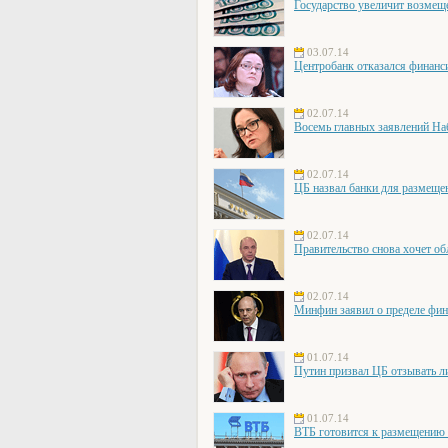
Государство увеличит возмещ
03.07.14
Центробанк отказался финанс
02.07.14
Восемь главных заявлений На
02.07.14
ЦБ назвал банки для размеще
02.07.14
Правительство снова хочет об
02.07.14
Минфин заявил о пределе фи
01.07.14
Путин призвал ЦБ отзывать л
01.07.14
ВТБ готовится к размещению