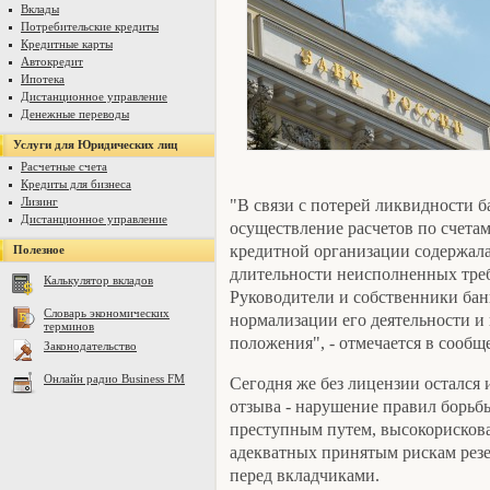
Вклады
Потребительские кредиты
Кредитные карты
Автокредит
Ипотека
Дистанционное управление
Денежные переводы
Услуги для Юридических лиц
Расчетные счета
Кредиты для бизнеса
Лизинг
"В связи с потерей ликвидности б
Дистанционное управление
осуществление расчетов по счетам
кредитной организации содержала
Полезное
длительности неисполненных треб
Калькулятор вкладов
Руководители и собственники бан
Словарь экономических
нормализации его деятельности и
терминов
положения", - отмечается в сооб
Законодательство
Онлайн радио Business FM
Сегодня же без лицензии остался
отзыва - нарушение правил борьб
преступным путем, высокорискова
адекватных принятым рискам резе
перед вкладчиками.