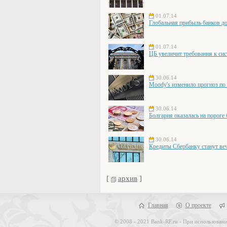
01.07.14
Глобальная прибыль банков д
01.07.14
ЦБ увеличит требования к си
30.06.14
Moody's изменило прогноз по 
30.06.14
Болгария оказалась на пороге
30.06.14
Кредиты Сбербанку станут в
[
архив
]
Главная
О проекте
© 2008 - 2021 Bank-RF.ru - При использовани