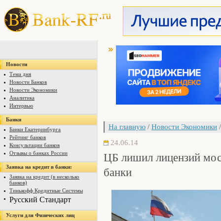
Новости
Тема дня
Новости Банков
Новости Экономики
Аналитика
Интервью
Банки
На главную
/
Новости Экономики
/
Банки Екатеринбурга
Рейтинг банков
24.06.14
Консультации банков
ЦБ лишил лицензий мос
Отзывы о банках России
Заявка на кредит в банки:
банки
Заявка на кредит (в несколько
банков)
Тинькофф Кредитные Системы
Русский Стандарт
Услуги для Физических лиц