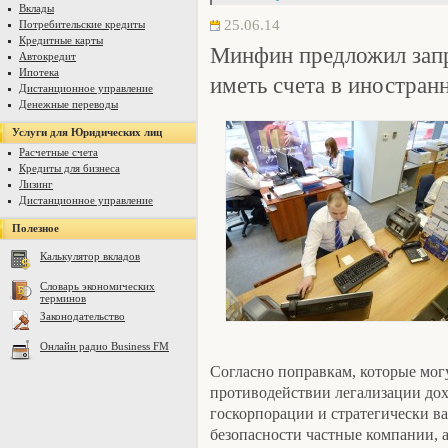
Вклады
25.06.14
Потребительские кредиты
Кредитные карты
Минфин предложил зап
Автокредит
Ипотека
иметь счета в иностран
Дистанционное управление
Денежные переводы
Услуги для Юридических лиц
Расчетные счета
Кредиты для бизнеса
Лизинг
Дистанционное управление
Полезное
Калькулятор вкладов
Словарь экономических
терминов
Законодательство
Онлайн радио Business FM
Согласно поправкам, которые могу
противодействии легализации до
госкорпорации и стратегически в
безопасности частные компании, 