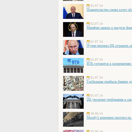
02.07.14
Правительство снова хочет об
02.07.14
Минфин заявил о пределе фи
01.07.14
Путин призвал ЦБ отзывать л
01.07.14
ВТБ готовится к размещению
01.07.14
Глобальная прибыль банков д
01.07.14
ЦБ увеличит требования к си
30.06.14
Moody's изменило прогноз по 
30.06.14