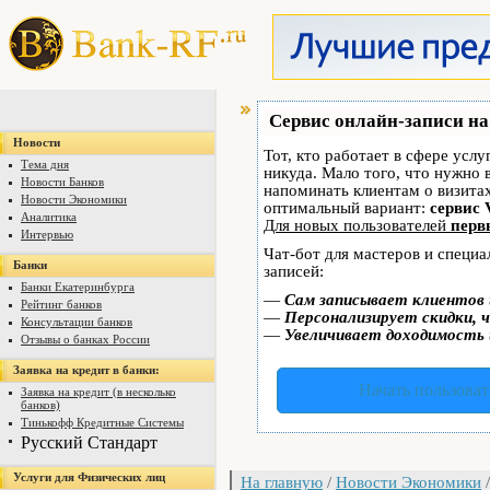
Сервис онлайн-записи на
Новости
Тот, кто работает в сфере услу
Тема дня
никуда. Мало того, что нужно 
Новости Банков
напоминать клиентам о визит
Новости Экономики
оптимальный вариант:
сервис 
Аналитика
Для новых пользователей
перв
Интервью
Чат-бот для мастеров и специ
Банки
записей:
Банки Екатеринбурга
—
Сам записывает клиентов 
Рейтинг банков
—
Персонализирует скидки, ч
Консультации банков
—
Увеличивает доходимость 
Отзывы о банках России
Заявка на кредит в банки:
Начать пользоват
Заявка на кредит (в несколько
банков)
Тинькофф Кредитные Системы
Русский Стандарт
Услуги для Физических лиц
На главную
/
Новости Экономики
/