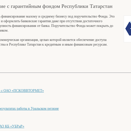
е с гарантийным фондом Республики Татарстан
ь финансирование малому и среднему бизнесу под поручительство Фонда. Это
и оформлять банковские гарантии даже при отсутствии достаточного
упность финансирования от банка. Поручительство Фонда может покрыть до
анком.
оммерческая организация, целью которой является обеспечение доступа
ства в Республике Татарстан к кредитным и иным финансовым ресурсам.
ство с ОАО «ПСКОВВТОРМЕТ»
езультатах работы в Уральском регионе
ПАО КБ «УБРиР»