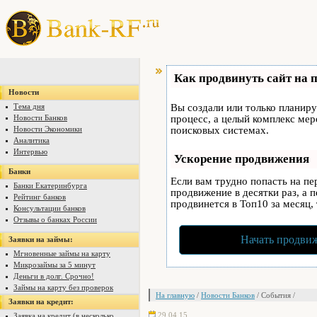
Как продвинуть сайт на 
Новости
Тема дня
Вы создали или только планируе
Новости Банков
процесс, а целый комплекс ме
Новости Экономики
поисковых системах.
Аналитика
Интервью
Ускорение продвижения
Банки
Если вам трудно попасть на п
Банки Екатеринбурга
продвижение в десятки раз, а 
Рейтинг банков
продвинется в Топ10 за месяц,
Консультации банков
Отзывы о банках России
Начать продвиж
Заявки на займы:
Мгновенные займы на карту
Микрозаймы за 5 минут
Деньги в долг. Срочно!
Займы на карту без проверок
На главную
/
Новости Банков
/ События /
Заявки на кредит:
29.04.15
Заявка на кредит (в несколько