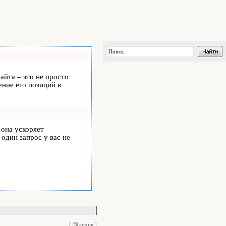
айта – это не просто
ние его позиций в
, она ускоряет
 один запрос у вас не
[
архив
]