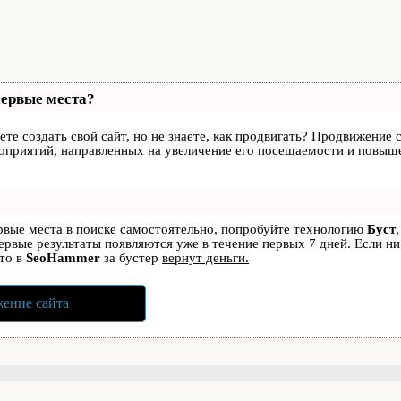
первые места?
те создать свой сайт, но не знаете, как продвигать? Продвижение с
роприятий, направленных на увеличение его посещаемости и повыше
ервые места в поиске самостоятельно, попробуйте технологию
Буст
первые результаты появляются уже в течение первых 7 дней. Если ни
 то в
SeoHammer
за бустер
вернут деньги.
ение сайта