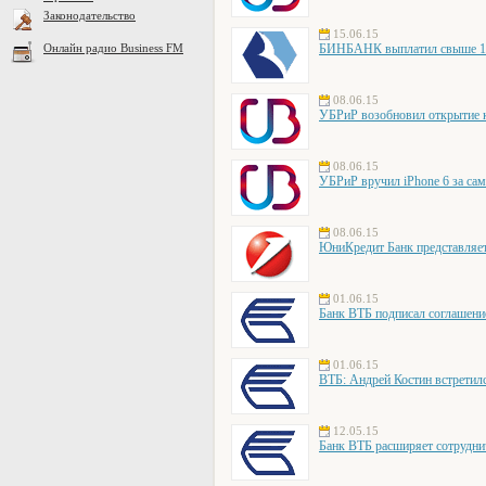
Законодательство
15.06.15
Онлайн радио Business FM
БИНБАНК выплатил свыше 139
08.06.15
УБРиР возобновил открытие 
08.06.15
УБРиР вручил iPhone 6 за с
08.06.15
ЮниКредит Банк представляет 
01.06.15
Банк ВТБ подписал соглашение 
01.06.15
ВТБ: Андрей Костин встрети
12.05.15
Банк ВТБ расширяет сотрудни