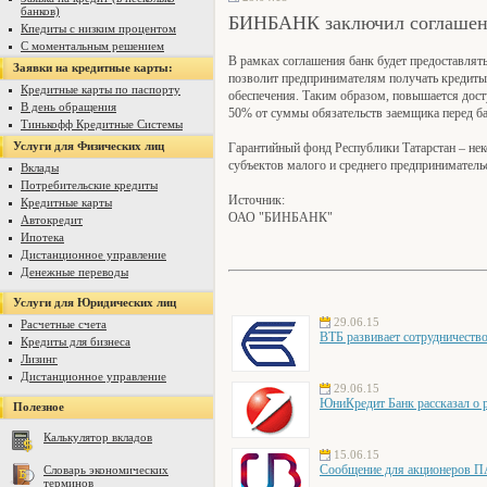
банков)
БИНБАНК заключил соглашени
Кпедиты с низким процентом
С моментальным решением
В рамках соглашения банк будет предоставлят
Заявки на кредитные карты:
позволит предпринимателям получать кредиты 
Кредитные карты по паспорту
обеспечения. Таким образом, повышается дост
В день обращения
50% от суммы обязательств заемщика перед б
Тинькофф Кредитные Системы
Услуги для Физических лиц
Гарантийный фонд Республики Татарстан – нек
субъектов малого и среднего предприниматель
Вклады
Потребительские кредиты
Источник:
Кредитные карты
ОАО "БИНБАНК"
Автокредит
Ипотека
Дистанционное управление
Денежные переводы
Услуги для Юридических лиц
29.06.15
Расчетные счета
ВТБ развивает сотрудниче
Кредиты для бизнеса
Лизинг
Дистанционное управление
29.06.15
ЮниКредит Банк рассказал о р
Полезное
Калькулятор вкладов
15.06.15
Сообщение для акционеров 
Словарь экономических
терминов