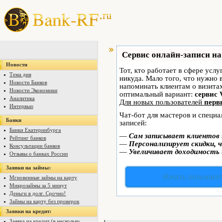
Сервис онлайн-записи на
Новости
Тот, кто работает в сфере услу
Тема дня
никуда. Мало того, что нужно 
Новости Банков
напоминать клиентам о визит
Новости Экономики
оптимальный вариант:
сервис 
Аналитика
Для новых пользователей
перв
Интервью
Чат-бот для мастеров и специ
Банки
записей:
Банки Екатеринбурга
—
Сам записывает клиентов 
Рейтинг банков
—
Персонализирует скидки, ч
Консультации банков
—
Увеличивает доходимость 
Отзывы о банках России
Заявки на займы:
Начать пользоват
Мгновенные займы на карту
Микрозаймы за 5 минут
Деньги в долг. Срочно!
Займы на карту без проверок
Заявки на кредит:
Заявка на кредит (в несколько