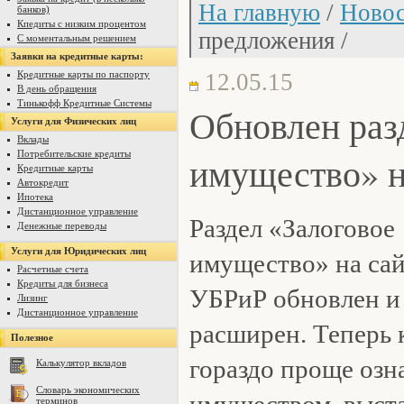
На главную
/
Новос
банков)
Кпедиты с низким процентом
предложения /
С моментальным решением
Заявки на кредитные карты:
Кредитные карты по паспорту
12.05.15
В день обращения
Тинькофф Кредитные Системы
Обновлен раз
Услуги для Физических лиц
Вклады
Потребительские кредиты
имущество» н
Кредитные карты
Автокредит
Ипотека
Дистанционное управление
Раздел «Залоговое
Денежные переводы
Услуги для Юридических лиц
имущество» на сай
Расчетные счета
Кредиты для бизнеса
УБРиР обновлен и
Лизинг
Дистанционное управление
расширен. Теперь 
Полезное
гораздо проще озн
Калькулятор вкладов
Словарь экономических
терминов