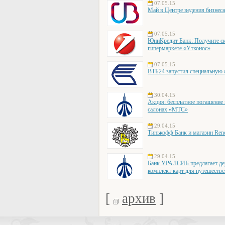
07.05.15
Май в Центре ведения бизнес
07.05.15
ЮниКредит Банк: Получите ски
гипермаркете «Утконос»
07.05.15
ВТБ24 запустил специальную 
30.04.15
Акция: бесплатное погашение
салонах «МТС»
29.04.15
Тинькофф Банк и магазин Ren
29.04.15
Банк УРАЛСИБ предлагает д
комплект карт для путешест
[
архив
]