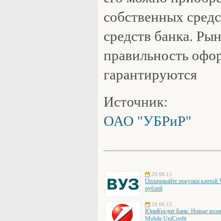
собственных средс
средств банка. Ры
правильность офо
гарантируются
Источник:
ОАО "УБРиР"
29.06.15
Оплачивайте покупки картой V
рублей
29.06.15
ЮниКредит Банк: Новые возм
Mobile.UniCredit