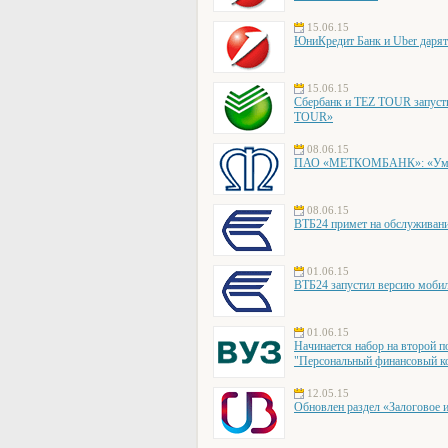
15.06.15
ЮниКредит Банк и Uber дарят 
15.06.15
Сбербанк и TEZ TOUR запуст
TOUR»
08.06.15
ПАО «МЕТКОМБАНК»: «Умнож
08.06.15
ВТБ24 примет на обслуживан
01.06.15
ВТБ24 запустил версию мобил
01.06.15
Начинается набор на второй 
"Персональный финансовый ко
12.05.15
Обновлен раздел «Залоговое 