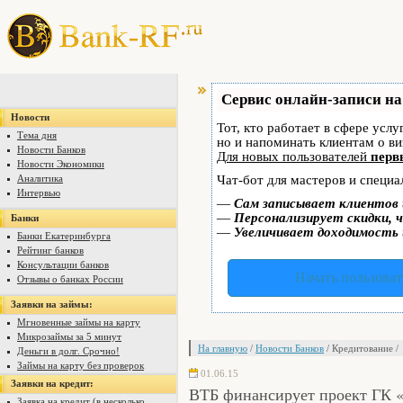
Сервис онлайн-записи на
Новости
Тот, кто работает в сфере услу
Тема дня
но и напоминать клиентам о в
Новости Банков
Для новых пользователей
перв
Новости Экономики
Аналитика
Чат-бот для мастеров и специа
Интервью
—
Сам записывает клиентов 
—
Персонализирует скидки, ч
Банки
—
Увеличивает доходимость 
Банки Екатеринбурга
Рейтинг банков
Консультации банков
Начать пользоват
Отзывы о банках России
Заявки на займы:
Мгновенные займы на карту
Микрозаймы за 5 минут
На главную
/
Новости Банков
/ Кредитование /
Деньги в долг. Срочно!
Займы на карту без проверок
01.06.15
Заявки на кредит:
ВТБ финансирует проект ГК
Заявка на кредит (в несколько