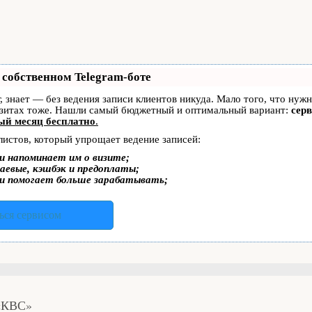
 собственном Telegram-боте
г, знает — без ведения записи клиентов никуда. Мало того, что нуж
изитах тоже. Нашли самый бюджетный и оптимальный вариант:
серв
ый месяц бесплатно
.
листов, который упрощает ведение записей:
и напоминает им о визите;
аевые, кэшбэк и предоплаты;
и помогает больше зарабатывать;
ься сервисом
 «КВС»