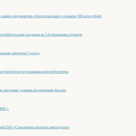
линию предприятию «Омсктрансмаш» в размере 500 млн рублей
требительским кредитам на 3-6 процентных пунктов
анские самолеты Сухого»
готной реструктуризации валютной ипотеки
но выгодные условия кредитования физлиц
«КВС»
лей ОАО «Сахалинское морское пароходство»