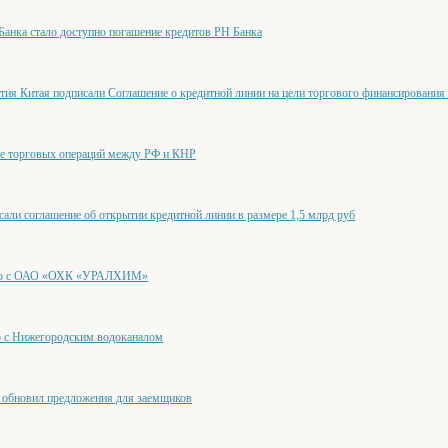
анка стало доступно погашение кредитов РН Банка
тия Китая подписали Соглашение о кредитной линии на цели торгового финансирования
ие торговых операций между РФ и КНР
и соглашение об открытии кредитной линии в размере 1,5 млрд руб
ство с ОАО «ОХК «УРАЛХИМ»
о с Нижегородским водоканалом
новил предложения для заемщиков