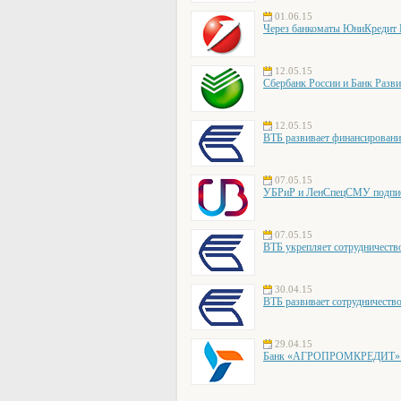
01.06.15
Через банкоматы ЮниКредит Б
12.05.15
Сбербанк России и Банк Разви
12.05.15
ВТБ развивает финансирован
07.05.15
УБРиР и ЛенСпецСМУ подписал
07.05.15
ВТБ укрепляет сотрудниче
30.04.15
ВТБ развивает сотрудничеств
29.04.15
Банк «АГРОПРОМКРЕДИТ» об