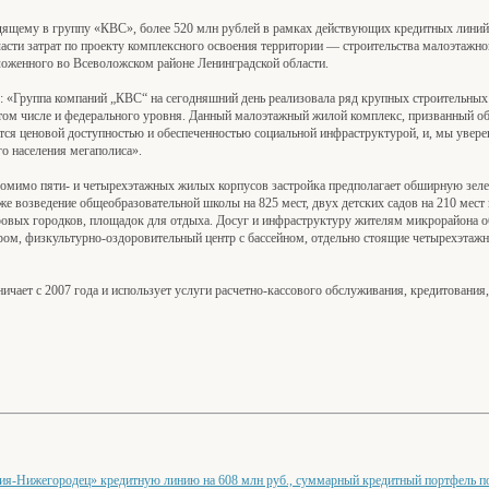
щему в группу «КВС», более 520 млн рублей в рамках действующих кредитных линий. 
части затрат по проекту комплексного освоения территории — строительства малоэтаж
ложенного во Всеволожском районе Ленинградской области.
: «Группа компаний „КВС“ на сегодняшний день реализовала ряд крупных строительных
ом числе и федерального уровня. Данный малоэтажный жилой комплекс, призванный о
ся ценовой доступностью и обеспеченностью социальной инфраструктурой, и, мы уверен
го населения мегаполиса».
 Помимо пяти- и четырехэтажных жилых корпусов застройка предполагает обширную зеле
е возведение общеобразовательной школы на 825 мест, двух детских садов на 210 мест 
ровых городков, площадок для отдыха. Досуг и инфраструктуру жителям микрорайона о
ом, физкультурно-оздоровительный центр с бассейном, отдельно стоящие четырехэтажн
чает с 2007 года и использует услуги расчетно-кассового обслуживания, кредитования,
я-Нижегородец» кредитную линию на 608 млн руб., суммарный кредитный портфель по 