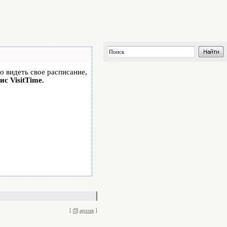
но видеть свое расписание,
ис VisitTime.
[
архив
]