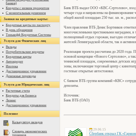
банков)
Банк ВТБ выдал ООО «КВС-Сертолово», входя
Кпедиты с низким процентом
четыре года и направлены на финансирование 
С моментальным решением
общей жилой площадью 250 тыс. кв. м., распо
Заявки на кредитные карты:
Кредитные карты по паспорту
Член правления ВТБ Денис Бортников отметил
В день обращения
многочисленными престижными наградами, в т
Тинькофф Кредитные Системы
полноценный отдых горожан, выгодно отличает
Услуги для Физических лиц
жителей Ленинградской области, так и активно
Вклады
Реализация проекта рассчитана до 2020 года.
Потребительские кредиты
основой концепции «Нового Сертолово», а такж
Кредитные карты
теннисной площадок, современных детских иг
Автокредит
зоны, включающие торговый центр с кинотеатр
Ипотека
гостевые открытые автостоянки.
Дистанционное управление
Денежные переводы
С банком ВТБ группа компаний «КВС» сотрудни
Услуги для Юридических лиц
депозиты.
Расчетные счета
Источник:
Кредиты для бизнеса
Банк ВТБ (ОАО)
Лизинг
Дистанционное управление
Полезное
Калькулятор вкладов
29.06.15
Словарь экономических
Сбербанк открыл ГК «Гармони
терминов