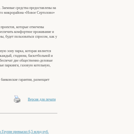
Заемные средства предоставлены на
ного микрорайона «Новое Сертолово»
 проектов, которые отмечены
беспечить комфортное проживание и
ы, будет пользоваться спросом, как у
ную зону парка, которая является
каждый, стадиона, баскетбольной и
беспечат две общественно-деловые
ые паркинги, газовую котельную,
 банковские гарантии, размещает
Версия для печати
Группе превысил 6,5 млрд руб.