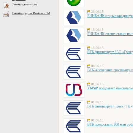
Законодательство
29.06.15
Онлайн радио Business FM
БИНБАНК открыл кредитную 
15.06.15
БИНБАНК снизил ставки по по
15.06.15
ВТБ финансирует ЗАО «Гражд
08.06.15
ВТБ24 завершил программу ль
01.06.15
УБРиР предлагает максималь
01.06.15
ВТБ финансирует проект ГК 
01.06.15
ВТБ предоставит 900 млн руб