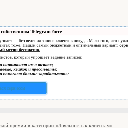
 собственном Telegram-боте
г, знает — без ведения записи клиентов никуда. Мало того, что нуж
изитах тоже. Нашли самый бюджетный и оптимальный вариант:
серв
ый месяц бесплатно
.
листов, который упрощает ведение записей:
и напоминает им о визите;
аевые, кэшбэк и предоплаты;
и помогает больше зарабатывать;
ься сервисом
ской премии в категории «Лояльность к клиентам»