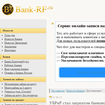
Сервис онлайн-записи на
Новости
Тот, кто работает в сфере услу
Тема дня
но и напоминать клиентам о в
Новости Банков
Для новых пользователей
перв
Новости Экономики
Аналитика
Чат-бот для мастеров и специа
Интервью
—
Сам записывает клиентов 
—
Персонализирует скидки, ч
Банки
—
Увеличивает доходимость 
Банки Екатеринбурга
Рейтинг банков
Консультации банков
Начать пользоват
Отзывы о банках России
Заявки на займы:
Мгновенные займы на карту
Микрозаймы за 5 минут
На главную
/
Новости Банков
/ Достижения /
Деньги в долг. Срочно!
Займы на карту без проверок
01.06.15
Заявки на кредит:
УБРиР стал лауреатом банков
Заявка на кредит (в несколько