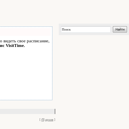
но видеть свое расписание,
ис VisitTime.
[
архив
]