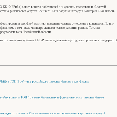
АО КБ «УБРиР») вошел в число победителей в «народном голосовании «Золотой
ртал о финансовых услугах Сhelfin.ru. Банк получил награду в категории «Лояльность
 формировании тарифной политики и индивидуальные отношения с клиентами. По ним
 финансам, в том числе министра экономического развития региона Татьяны
представленные в Челябинской области.
нко отметила, что «у банка УБРиР индивидуальный подход даже прописан в стандартах 
Лайф в ТОП-3 рейтинга российского интернет-банкинга для физлиц
айн» вошел в ТОП-10 самых безопасных и функциональных интернет-банков
награды от компании Visa за высокое качество проведения карточных операций