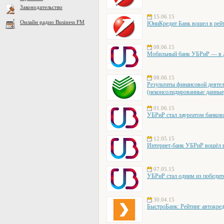
Законодательство
15.06.15
Онлайн радио Business FM
ЮниКредит Банк вошел в рей
08.06.15
Мобильный банк УБРиР — в д
08.06.15
Результаты финансовой деятел
(неконсолидированные данные
01.06.15
УБРиР стал лауреатом банковс
12.05.15
Интернет-банк УБРиР вошёл 
07.05.15
УБРиР стал одним из победи
30.04.15
БыстроБанк: Рейтинг автокред