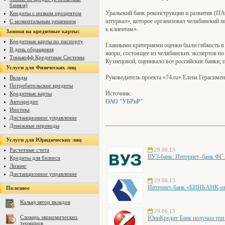
банков)
Уральский банк реконструкции и развития (П
Кпедиты с низким процентом
штурвал», которое организовал челябинский по
С моментальным решением
к клиентам».
Заявки на кредитные карты:
Кредитные карты по паспорту
Главными критериями оценки были гибкость в
В день обращения
жюри, состоящее из челябинских экспертов по
Тинькофф Кредитные Системы
Кузнецовой, оценивало все российские банки, 
Услуги для Физических лиц
Руководитель проекта «74.ru» Елена Герасиме
Вклады
Потребительские кредиты
Источник:
Кредитные карты
ОАО "УБРиР"
Автокредит
Ипотека
Дистанционное управление
Денежные переводы
Услуги для Юридических лиц
Расчетные счета
29.06.15
ВУЗ-банк: Интернет–банк ФГ 
Кредиты для бизнеса
Лизинг
Дистанционное управление
29.06.15
Интернет-банк «БИНБАНК-онл
Полезное
Калькулятор вкладов
29.06.15
Словарь экономических
ЮниКредит Банк получил три 
терминов