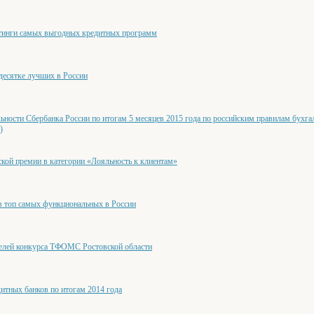
тинги самых выгодных кредитных программ
есятке лучших в России
ьности Сбербанка России по итогам 5 месяцев 2015 года по российским правилам бухга
)
кой премии в категории «Лояльность к клиентам»
в топ самых функциональных в России
телей конкурса ТФОМС Ростовской области
итных банков по итогам 2014 года