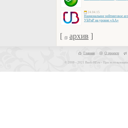
24.04.15
Национальное рейтинговое аге
УБРиР на уровне «АА»
[
архив
]
Главная
О проекте
© 2008 - 2021 Bank-RF.ru - При использовани