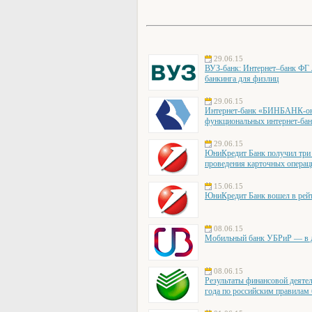
29.06.15
ВУЗ-банк: Интернет–банк ФГ 
банкинга для физлиц
29.06.15
Интернет-банк «БИНБАНК-онл
функциональных интернет-бан
29.06.15
ЮниКредит Банк получил три н
проведения карточных операц
15.06.15
ЮниКредит Банк вошел в рей
08.06.15
Мобильный банк УБРиР — в д
08.06.15
Результаты финансовой деятел
года по российским правилам 