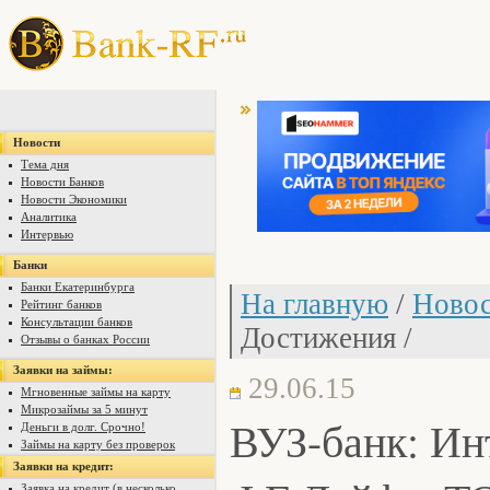
Новости
Тема дня
Новости Банков
Новости Экономики
Аналитика
Интервью
Банки
Банки Екатеринбурга
На главную
/
Новос
Рейтинг банков
Консультации банков
Достижения /
Отзывы о банках России
Заявки на займы:
29.06.15
Мгновенные займы на карту
Микрозаймы за 5 минут
ВУЗ-банк: Ин
Деньги в долг. Срочно!
Займы на карту без проверок
Заявки на кредит:
Заявка на кредит (в несколько