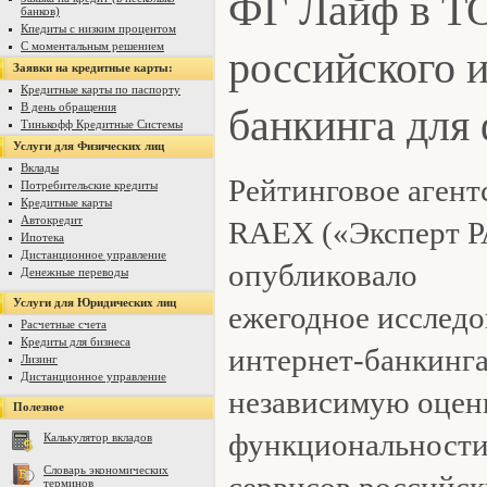
ФГ Лайф в ТО
банков)
Кпедиты с низким процентом
российского 
С моментальным решением
Заявки на кредитные карты:
Кредитные карты по паспорту
банкинга для
В день обращения
Тинькофф Кредитные Системы
Услуги для Физических лиц
Вклады
Рейтинговое агент
Потребительские кредиты
Кредитные карты
Автокредит
RAEX («Эксперт Р
Ипотека
Дистанционное управление
опубликовало
Денежные переводы
Услуги для Юридических лиц
ежегодное исследо
Расчетные счета
Кредиты для бизнеса
интернет-банкинга
Лизинг
Дистанционное управление
независимую оцен
Полезное
функциональности
Калькулятор вкладов
Словарь экономических
сервисов российск
терминов