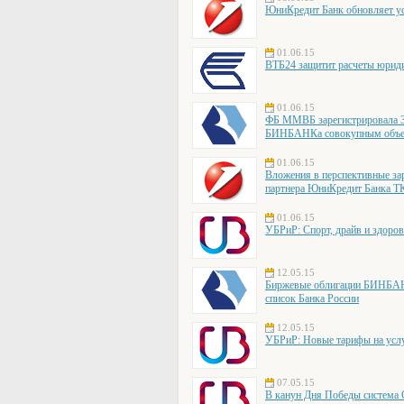
ЮниКредит Банк обновляет ус
01.06.15
ВТБ24 защитит расчеты юрид
01.06.15
ФБ ММВБ зарегистрировала 3
БИНБАНКа совокупным объе
01.06.15
Вложения в перспективные за
партнера ЮниКредит Банка Т
01.06.15
УБРиР: Спорт, драйв и здоро
12.05.15
Биржевые облигации БИНБАН
список Банка России
12.05.15
УБРиР: Новые тарифы на усл
07.05.15
В канун Дня Победы система