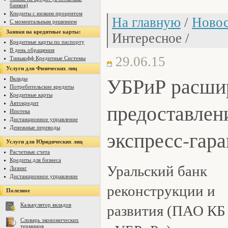
банков)
Кпедиты с низким процентом
На главную
/
Новос
С моментальным решением
Заявки на кредитные карты:
Интересное /
Кредитные карты по паспорту
В день обращения
29.06.15
Тинькофф Кредитные Системы
Услуги для Физических лиц
УБРиР расши
Вклады
Потребительские кредиты
Кредитные карты
предоставлен
Автокредит
Ипотека
Дистанционное управление
Денежные переводы
экспресс-гар
Услуги для Юридических лиц
Расчетные счета
Кредиты для бизнеса
Уральский банк
Лизинг
Дистанционное управление
реконструкции и
Полезное
Калькулятор вкладов
развития (ПАО КБ
Словарь экономических
терминов