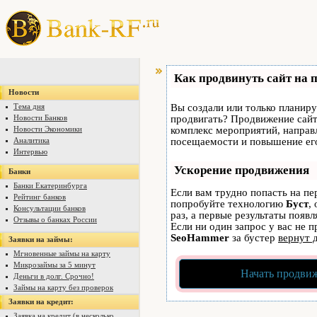
Как продвинуть сайт на 
Новости
Тема дня
Вы создали или только планируе
Новости Банков
продвигать? Продвижение сайта
Новости Экономики
комплекс мероприятий, направ
Аналитика
посещаемости и повышение его
Интервью
Ускорение продвижения
Банки
Банки Екатеринбурга
Если вам трудно попасть на пе
Рейтинг банков
попробуйте технологию
Буст
,
Консультации банков
раз, а первые результаты появ
Отзывы о банках России
Если ни один запрос у вас не п
SeoHammer
за бустер
вернут 
Заявки на займы:
Мгновенные займы на карту
Микрозаймы за 5 минут
Начать продвиж
Деньги в долг. Срочно!
Займы на карту без проверок
Заявки на кредит:
Заявка на кредит (в несколько