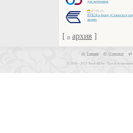
для ветеранов
07.05.15
ВТБ24 и фонд «Старость в ра
акцию
[
архив
]
Главная
О проекте
© 2008 - 2021 Bank-RF.ru - При использовани