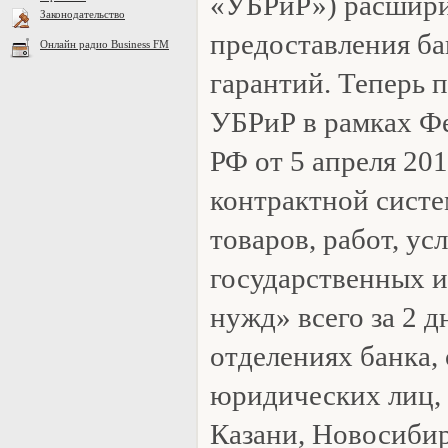
«УБРиР») расшир
Законодательство
предоставления ба
Онлайн радио Business FM
гарантий. Теперь 
УБРиР в рамках Фе
РФ от 5 апреля 20
контрактной систе
товаров, работ, ус
государственных 
нужд» всего за 2 д
отделениях банка
юридических лиц, 
Казани, Новосибир