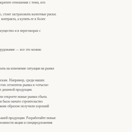
екратите отношения с теми, кто
о, стоит застраховать валютные риски.
онтракта, а купить ее в более
мущество и в переговорах с
орудование — все это можно
вать на изменение ситуации на рынке
искам. Например, среди наших
угих сегментов рынка и «отъела»
ее дешевой продукции.
ли откроете новые рынки сбыта.
и было начато строительство
 таким образом получили хороший
вашей продукции. Разработайте новые
зможности акции и спецпредложения