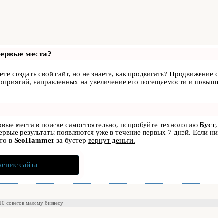
первые места?
те создать свой сайт, но не знаете, как продвигать? Продвижение с
роприятий, направленных на увеличение его посещаемости и повыше
ервые места в поиске самостоятельно, попробуйте технологию
Буст
первые результаты появляются уже в течение первых 7 дней. Если ни
 то в
SeoHammer
за бустер
вернут деньги.
ение сайта
 10 советов малому бизнесу