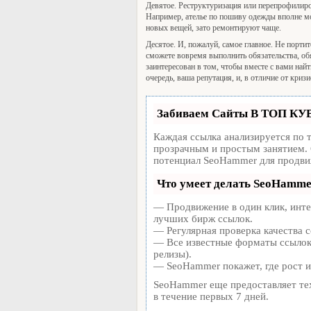
Девятое. Реструктуризация или перепрофилиров
Например, ателье по пошиву одежды вполне м
новых вещей, зато ремонтируют чаще.
Десятое. И, пожалуй, самое главное. Не портит
сможете вовремя выполнить обязательства, обя
заинтересован в том, чтобы вместе с вами най
очередь, ваша репутация, и, в отличие от кризис
Забиваем Сайты В ТОП КУ
Каждая ссылка анализируется по 
прозрачным и простым занятием. 
потенциал SeoHammer для продви
Что умеет делать SeoHamm
— Продвижение в один клик, инте
лучших бирж ссылок.
— Регулярная проверка качества с
— Все известные форматы ссылок:
релизы).
— SeoHammer покажет, где рост и
SeoHammer еще предоставляет т
в течение первых 7 дней.