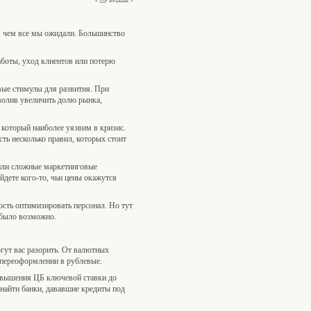
е, чем все мы ожидали. Большинство
работы, уход клиентов или потерю
овые стимулы для развития. При
волив увеличить долю рынка,
 который наиболее уязвим в кризис.
сть несколько правил, которых стоит
или сложные маркетинговые
дете кого-то, чьи цены окажутся
ость оптимизировать персонал. Но тут
с было возможно.
гут вас разорить. От валютных
х переоформлении в рублевые.
 повышения ЦБ ключевой ставки до
 найти банки, дававшие кредиты под