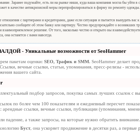
ание. Заранее подумайте, есть ли на рынке ниши, куда ваша компания могла бы уйти в с
ожет в качестве антикризисной меры перепрофилироваться в фирму по ремонту одежды
е отношения с партнерами и кредиторами, даже если ситуация и пытается вынудить вас к
зательно сообщите об этом банку или партнеру. Честно предупреждайте о возникших тр
ти взаимоприемлемое решение. От того, насколько честно и открыто вы взаимодействуете
а, она останется с вами навсегда.
ВАЛДОЙ - Уникальные возможности от SeoHammer
трем пакетам оценки:
SEO, Трафик и SMM.
SeoHammer делает про
Ссылки, вечные ссылки, статьи, упоминания, пресс-релизы - испол
жения вашего сайта.
er
ллектуальный подбор запросов, покупка самых лучших ссылок с вы
сылок по более чем 100 показателям и ежедневный пересчет показа
 арендные ссылки, вечные ссылки, публикации (упоминания, мнения
ли падение, а также запросы, на которые нужно обратить внимание
ехнологию
Буст
, она ускоряет продвижение в десятки раз, а первые