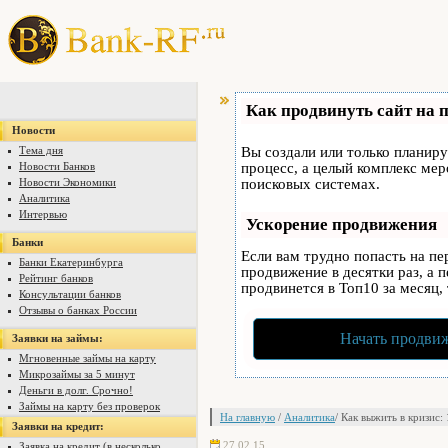
Как продвинуть сайт на 
Новости
Тема дня
Вы создали или только планируе
Новости Банков
процесс, а целый комплекс ме
Новости Экономики
поисковых системах.
Аналитика
Интервью
Ускорение продвижения
Банки
Если вам трудно попасть на п
Банки Екатеринбурга
продвижение в десятки раз, а 
Рейтинг банков
продвинется в Топ10 за месяц,
Консультации банков
Отзывы о банках России
Начать продвиж
Заявки на займы:
Мгновенные займы на карту
Микрозаймы за 5 минут
Деньги в долг. Срочно!
Займы на карту без проверок
На главную
/
Аналитика
/ Как выжить в кризис:
Заявки на кредит:
27.02.15
Заявка на кредит (в несколько