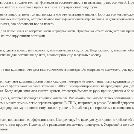
, оставьте только тех, чья финансовая состоятельность не вызывает у вас сомнений. Пр
но платит в «мирное» время, в кризис ситуация станет еще хуже.
зан на импорте, имеет смысл поискать его отечественные аналоги. Если же это невозможн
тных контрактов, которые позволяют зафиксировать курс валюты на день заключения к
зится, это обезопасит вас от потерь.
 для повышения ее оперативности и прозрачности. Прозрачная отчетность даст вам преи
с контролирующими органами.
ать, сдать в аренду или заложить, если ситуация ухудшится. Недвижимость, машины, об
печение для погашения долгов, а помещения еще и сдавать в аренду.
т ваша компания, это даст вам возможность маневра. Вы оперативно сможете отреагиро
ия получают компании устойчивых секторов, которые не имеют аппетита к кредитным р
х салфеток экономкласса, которая в 2008 г. переориентировалась на продукцию для др
са. Когда люди начинают считать деньги, это всегда бывает на руку производителям бол
ендеры, которые проводят крупные компании. Возможно, вы найдете новых заказчиков и
ам» может помочь легче пережить кризис. В США, например, в разгар Великой депресси
даря дорожному строительству снизить уровень безработицы, а строительные компании
родаж, повышению ее эффективности. Скорректируйте целевую аудиторию потребителей 
ков отдела продаж. Используйте рекламные возможности интернета. Устраивайте по во
ентов.