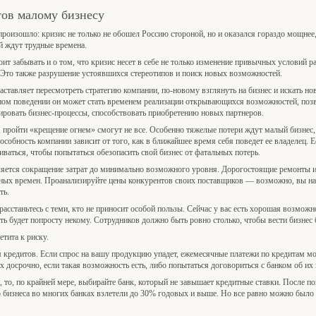
тов малому бизнесу
произошло: кризис не только не обошел Россию стороной, но и оказался гораздо мощне
й ждут трудные времена.
оит забывать и о том, что кризис несет в себе не только изменение привычных условий 
 Это также разрушение устоявшихся стереотипов и поиск новых возможностей.
аставляет пересмотреть стратегию компании, по-новому взглянуть на бизнес и искать н
ном поведении он может стать временем реализации открывающихся возможностей, поз
ровать бизнес-процессы, способствовать приобретению новых партнеров.
 пройти «крещение огнем» смогут не все. Особенно тяжелые потери ждут малый бизнес,
собность компании зависит от того, как в ближайшее время себя поведет ее владелец. Е
ваться, чтобы попытаться обезопасить свой бизнес от фатальных потерь.
ляется сокращение затрат до минимально возможного уровня. Дорогостоящие ремонты 
ных времен. Проанализируйте цены конкурентов своих поставщиков — возможно, вы най
ть.
асстаньтесь с теми, кто не приносит особой пользы. Сейчас у вас есть хорошая возможн
ать будет попросту некому. Сотрудников должно быть ровно столько, чтобы вести бизне
тита к риску.
кредитов. Если спрос на вашу продукцию упадет, ежемесячные платежи по кредитам мо
х досрочно, если такая возможность есть, либо попытаться договориться с банком об и
, то, по крайней мере, выбирайте банк, который не завышает кредитные ставки. После
о бизнеса во многих банках взлетели до 30% годовых и выше. Но все равно можно было