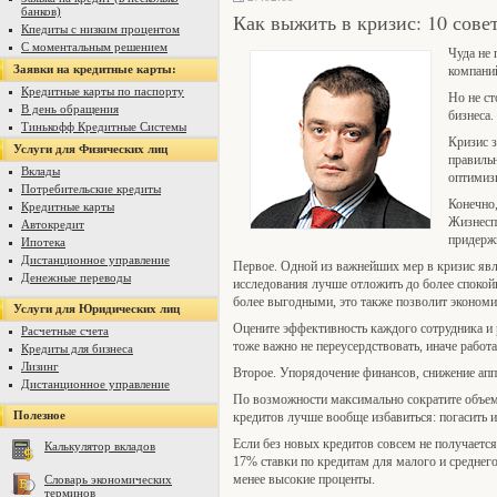
банков)
Как выжить в кризис: 10 сове
Кпедиты с низким процентом
С моментальным решением
Чуда не 
Заявки на кредитные карты:
компани
Кредитные карты по паспорту
Но не ст
В день обращения
бизнеса.
Тинькофф Кредитные Системы
Кризис з
Услуги для Физических лиц
правиль
Вклады
оптимизи
Потребительские кредиты
Конечно,
Кредитные карты
Жизнеспо
Автокредит
придержи
Ипотека
Дистанционное управление
Первое. Одной из важнейших мер в кризис яв
Денежные переводы
исследования лучше отложить до более спокой
более выгодными, это также позволит экономи
Услуги для Юридических лиц
Оцените эффективность каждого сотрудника и р
Расчетные счета
тоже важно не переусердствовать, иначе работ
Кредиты для бизнеса
Лизинг
Второе. Упорядочение финансов, снижение аппе
Дистанционное управление
По возможности максимально сократите объем 
Полезное
кредитов лучше вообще избавиться: погасить и
Если без новых кредитов совсем не получается
Калькулятор вкладов
17% ставки по кредитам для малого и среднег
менее высокие проценты.
Словарь экономических
терминов