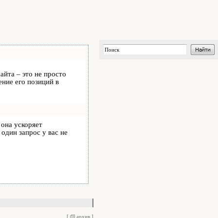
айта – это не просто
ние его позиций в
, она ускоряет
 один запрос у вас не
[
архив
]