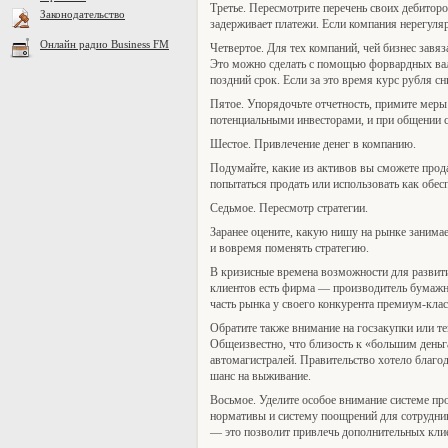
Третье. Пересмотрите перечень своих дебиторов
Законодательство
задерживает платежи. Если компания нерегуляр
Онлайн радио Business FM
Четвертое. Для тех компаний, чей бизнес завя
Это можно сделать с помощью форвардных валю
поздний срок. Если за это время курс рубля сни
Пятое. Упорядочьте отчетность, примите меры
потенциальными инвесторами, и при общении 
Шестое. Привлечение денег в компанию.
Подумайте, какие из активов вы сможете прод
попытаться продать или использовать как обес
Седьмое. Пересмотр стратегии.
Заранее оцените, какую нишу на рынке занимае
и вовремя поменять стратегию.
В кризисные времена возможности для развит
клиентов есть фирма — производитель бумажны
часть рынка у своего конкурента премиум-клас
Обратите также внимание на госзакупки или т
Общеизвестно, что близость к «большим деньг
автомагистралей. Правительство хотело благо
шанс на выживание.
Восьмое. Уделите особое внимание системе п
нормативы и систему поощрений для сотрудни
— это позволит привлечь дополнительных кли