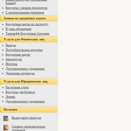
банков)
Кпедиты с низким процентом
С моментальным решением
Заявки на кредитные карты:
Кредитные карты по паспорту
В день обращения
Тинькофф Кредитные Системы
Услуги для Физических лиц
Вклады
Потребительские кредиты
Кредитные карты
Автокредит
Ипотека
Дистанционное управление
Денежные переводы
Услуги для Юридических лиц
Расчетные счета
Кредиты для бизнеса
Лизинг
Дистанционное управление
Полезное
Калькулятор вкладов
Словарь экономических
терминов