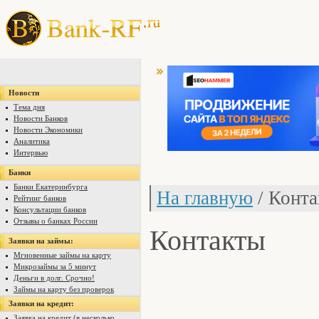
Новости
Тема дня
Новости Банков
Новости Экономики
Аналитика
Интервью
Банки
Банки Екатеринбурга
На главную
/ Конт
Рейтинг банков
Консультации банков
Отзывы о банках России
Контакты
Заявки на займы:
Мгновенные займы на карту
Микрозаймы за 5 минут
Деньги в долг. Срочно!
Займы на карту без проверок
Заявки на кредит:
Заявка на кредит (в несколько