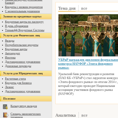
банков)
Тема дня
все
Кпедиты с низким процентом
С моментальным решением
Заявки на кредитные карты:
Кредитные карты по паспорту
В день обращения
Тинькофф Кредитные Системы
Услуги для Физических лиц
Вклады
Потребительские кредиты
Кредитные карты
Автокредит
Ипотека
УБРиР награжден дипломом федерально
Дистанционное управление
конкурса НАУФОР «Элита фондового
Денежные переводы
рынка»
Услуги для Юридических лиц
Уральский банк реконструкции и развития
(ПАО КБ «УБРиР») стал лауреатом конкурс
Расчетные счета
«Элита фондового рынка» по итогам 2014 г.,
Кредиты для бизнеса
который ежегодно проводит Национальная
Лизинг
ассоциация участников фондового рынка
Дистанционное управление
(НАУФОР)
Полезное
Калькулятор вкладов
Аналитика
все
Словарь экономических
терминов