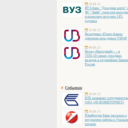
29.06.15
ВУЗ-банк: "Доходная карта" 
ФГ "Лайф" стала ещё выгодн
и позволяет получать 14%
годовых
15.06.15
Вкладчики «Плато-банка»
доверили свои деньги УБРиР
08.06.15
Вклад «Выгодный» — в
ТОП-10 самых доходных
вкладов в крупнейших банка
России
События
29.06.15
ВТБ развивает сотрудничеств
ОАО «ПСКОВВТОРМЕТ»
29.06.15
ЮниКредит Банк рассказал о
результатах работы в Уральс
регионе