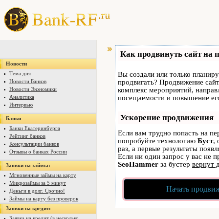
Как продвинуть сайт на 
Новости
Тема дня
Вы создали или только планируе
Новости Банков
продвигать? Продвижение сайта
Новости Экономики
комплекс мероприятий, направ
Аналитика
посещаемости и повышение его
Интервью
Ускорение продвижения
Банки
Банки Екатеринбурга
Если вам трудно попасть на пе
Рейтинг банков
попробуйте технологию
Буст
,
Консультации банков
раз, а первые результаты появ
Отзывы о банках России
Если ни один запрос у вас не п
SeoHammer
за бустер
вернут 
Заявки на займы:
Мгновенные займы на карту
Микрозаймы за 5 минут
Начать продвиж
Деньги в долг. Срочно!
Займы на карту без проверок
Заявки на кредит:
Заявка на кредит (в несколько