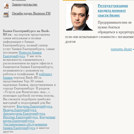
Законодательство
Реструктуризация
кредита поможет
Онлайн радио Business FM
спасти бизнес
Предпринимателям не
нужно бояться
Банки Екатеринбурга на Bank-
обращаться к кредитору
RF.ru
- на портале представлена
если они испытывают сложности с погашени
самая актуальная и полная
долгов
информация о банках
Екатеринбурга, полный спектр
читать далее
услуг банков Екатеринбурга, самые
последние
Новости банков
Екатеринбурга
. У вас есть
возможность ознакомиться с
расположением на карте офисов и
банкоматов банков Екатеринбурга,
познакомится с режимом их
работы и телефонами. В
рейтинге
банков
портала Bank-RF.ru
представлены Top-30 самых
надежных банков, представленных в
городе Екатеринбург. В разделе
«Услуги для Физических лиц», с
помощью удобной системы поиска,
Вы сможете подобрать наиболее
выгодный и подходящий для Вас
продукт:
Кредиты Екатеринбурга
,
Вклады Екатеринбурга
,
Автокредиты Екатеринбурга
,
Ипотека Екатеринбурга
,
Кредитные
карты Екатеринбурга
,
Дистанционное обслуживание
банков Екатеринбурга
и многое
другое.