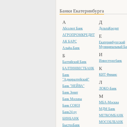
Банки Екатеринбурга
А
Д
Абсолют Банк
ДельтаКредит
Е
АГРОПРОМКРЕДИТ
АК БАРС
Екатеринбургский
Муниципальный Ба
Альфа-Банк
И
Б
Инвестторгбанк
Балтийский Банк
К
БАЛТИНВЕСТБАНК
КИТ Финанс
Банк
"Адмиралтейский"
Л
Банк "НЕЙВА"
ЛОКО-Банк
Банк Зенит
М
Банк Москвы
МБА-Москва
Банк СОЮЗ
МДМ Банк
Банк24.ру
МЕТКОМБАНК
БИНБАНК
МОСОБЛБАНК
БыстроБанк