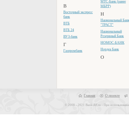
МТС-Банк (ранее
В
МБРР)
Восточный экспресс
Н
банк
Национальный Бан
ВТБ
"ТРАСТ"
ВТБ 24
Национальный
Резервный Банк
ВУЗ-банк
НОМОС-БАНК
Г
Нордеа Банк
Газпромбанк
О
Главная
О проекте
© 2008 - 2021 Bank-RF.ru - При использовани