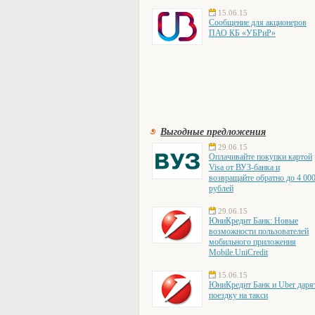
15.06.15
Сообщение для акционеров
ПАО КБ «УБРиР»
Выгодные предложения
29.06.15
Оплачивайте покупки картой
Visa от ВУЗ-банка и
возвращайте обратно до 4 00
рублей
29.06.15
ЮниКредит Банк: Новые
возможности пользователей
мобильного приложения
Mobile.UniCredit
15.06.15
ЮниКредит Банк и Uber даря
поездку на такси