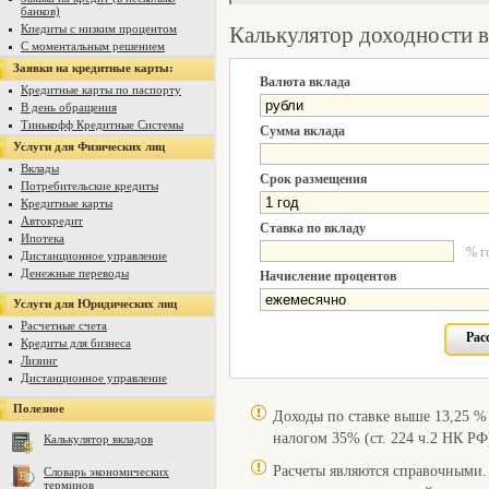
банков)
Калькулятор доходности 
Кпедиты с низким процентом
С моментальным решением
Заявки на кредитные карты:
Валюта вклада
Кредитные карты по паспорту
В день обращения
Тинькофф Кредитные Системы
Сумма вклада
Услуги для Физических лиц
Вклады
Срок размещения
Потребительские кредиты
Кредитные карты
Автокредит
Ставка по вкладу
Ипотека
% г
Дистанционное управление
Денежные переводы
Начисление процентов
Услуги для Юридических лиц
Расчетные счета
Рас
Кредиты для бизнеса
Лизинг
Дистанционное управление
Полезное
Доходы по ставке выше 13,25 % 
налогом 35% (ст. 224 ч.2 НК РФ
Калькулятор вкладов
Расчеты являются справочными.
Словарь экономических
терминов