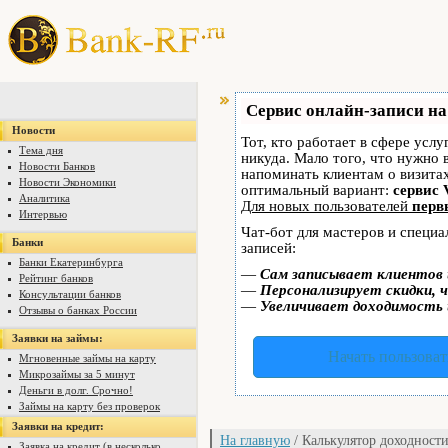
Сервис онлайн-записи на
Новости
Тот, кто работает в сфере услу
Тема дня
никуда. Мало того, что нужно 
Новости Банков
напоминать клиентам о визит
Новости Экономики
оптимальный вариант:
сервис 
Аналитика
Для новых пользователей
перв
Интервью
Чат-бот для мастеров и специ
Банки
записей:
Банки Екатеринбурга
—
Сам записывает клиентов 
Рейтинг банков
—
Персонализирует скидки, ч
Консультации банков
—
Увеличивает доходимость 
Отзывы о банках России
Заявки на займы:
Начать пользоват
Мгновенные займы на карту
Микрозаймы за 5 минут
Деньги в долг. Срочно!
Займы на карту без проверок
Заявки на кредит:
На главную
/ Калькулятор доходност
Заявка на кредит (в несколько