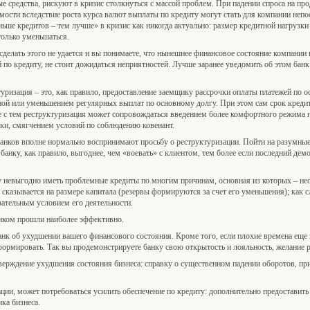
е средства, рискуют в кризис столкнуться с массой проблем. При падении спроса на пр
мости вследствие роста курса валют выплаты по кредиту могут стать для компании не
ьше кредитов – тем лучше» в кризис как никогда актуально: размер кредитной нагрузк
только уменьшаться.
сделать этого не удается и вы понимаете, что нынешнее финансовое состояние компании 
 по кредиту, не стоит дожидаться неприятностей. Лучше заранее уведомить об этом банк
уризация – это, как правило, предоставление заемщику рассрочки оплаты платежей по 
ной или уменьшением регулярных выплат по основному долгу. При этом сам срок кредит
е с тем реструктуризация может сопровождаться введением более комфортного режима п
вки, смягчением условий по соблюдению ковенант.
анков вполне нормально воспринимают просьбу о реструктуризации. Пойти на разумные
, банку, как правило, выгоднее, чем «воевать» с клиентом, тем более если последний демо
у невыгодно иметь проблемные кредиты по многим причинам, основная из которых – н
сказывается на размере капитала (резервы формируются за счет его уменьшения); как с
ательным условием его деятельности.
анком прошли наиболее эффективно.
нк об ухудшении вашего финансового состояния. Кроме того, если плохие времена еще н
нформировать. Так вы продемонстрируете банку свою открытость и лояльность, желание
верждение ухудшения состояния бизнеса: справку о существенном падении оборотов, п
ции, может потребоваться усилить обеспечение по кредиту: дополнительно предоставить
ка бизнеса.