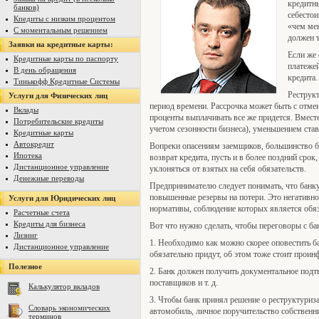
кредитны
банков)
себестои
Кпедиты с низким процентом
«чем мен
С моментальным решением
должен 
Заявки на кредитные карты:
Если же 
Кредитные карты по паспорту
платежей
В день обращения
кредита.
Тинькофф Кредитные Системы
Реструкт
Услуги для Физических лиц
период времени. Рассрочка может быть с отме
Вклады
проценты выплачивать все же придется. Вмест
Потребительские кредиты
учетом сезонности бизнеса), уменьшением ста
Кредитные карты
Автокредит
Вопреки опасениям заемщиков, большинство б
Ипотека
возврат кредита, пусть и в более поздний срок
Дистанционное управление
уклоняться от взятых на себя обязательств.
Денежные переводы
Предпринимателю следует понимать, что банк
повышенные резервы на потери. Это негативно 
Услуги для Юридических лиц
нормативы, соблюдение которых является обяз
Расчетные счета
Кредиты для бизнеса
Вот что нужно сделать, чтобы переговоры с б
Лизинг
1. Необходимо как можно скорее оповестить ба
Дистанционное управление
обязательно придут, об этом тоже стоит прои
Полезное
2. Банк должен получить документальное подт
поставщиков и т. д.
Калькулятор вкладов
3. Чтобы банк принял решение о реструктуриза
Словарь экономических
автомобиль, личное поручительство собственни
терминов