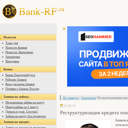
Новости
Тема дня
Новости Банков
Новости Экономики
Аналитика
Интервью
Банки
Банки Екатеринбурга
Рейтинг банков
Консультации банков
Отзывы о банках России
Заявки на займы:
На главную
/
Аналитика
/ Реструктуризация кр
Мгновенные займы на карту
15.06.15
Микрозаймы за 5 минут
Реструктуризация кредита по
Деньги в долг. Срочно!
Займы на карту без проверок
Банковск
Заявки на кредит:
использ
Заявка на кредит (в несколько