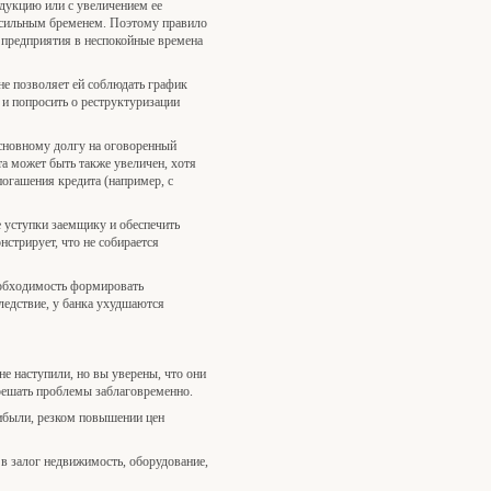
одукцию или с увеличением ее
посильным бременем. Поэтому правило
и предприятия в неспокойные времена
не позволяет ей соблюдать график
 и попросить о реструктуризации
основному долгу на оговоренный
а может быть также увеличен, хотя
огашения кредита (например, с
 уступки заемщику и обеспечить
нстрирует, что не собирается
еобходимость формировать
ледствие, у банка ухудшаются
е наступили, но вы уверены, что они
 решать проблемы заблаговременно.
рибыли, резком повышении цен
 в залог недвижимость, оборудование,