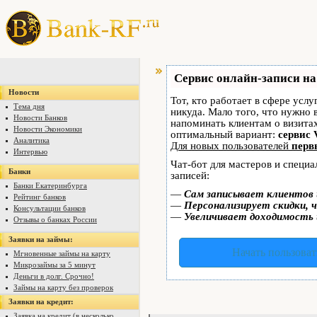
Сервис онлайн-записи на
Новости
Тот, кто работает в сфере услу
Тема дня
никуда. Мало того, что нужно 
Новости Банков
напоминать клиентам о визит
Новости Экономики
оптимальный вариант:
сервис 
Аналитика
Для новых пользователей
перв
Интервью
Чат-бот для мастеров и специ
Банки
записей:
Банки Екатеринбурга
—
Сам записывает клиентов 
Рейтинг банков
—
Персонализирует скидки, ч
Консультации банков
—
Увеличивает доходимость 
Отзывы о банках России
Заявки на займы:
Начать пользоват
Мгновенные займы на карту
Микрозаймы за 5 минут
Деньги в долг. Срочно!
Займы на карту без проверок
Заявки на кредит:
Заявка на кредит (в несколько