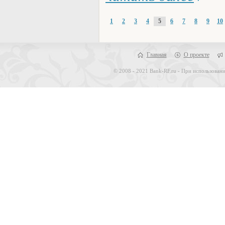
1
2
3
4
5
6
7
8
9
10
Главная
О проекте
© 2008 - 2021 Bank-RF.ru - При использовани