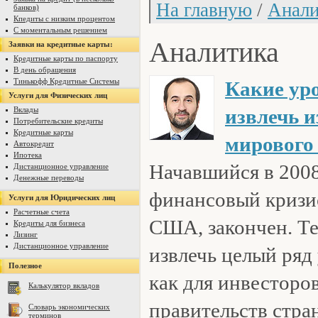
На главную
/
Анали
банков)
Кпедиты с низким процентом
С моментальным решением
Аналитика
Заявки на кредитные карты:
Кредитные карты по паспорту
В день обращения
Тинькофф Кредитные Системы
Какие ур
Услуги для Физических лиц
Вклады
извлечь 
Потребительские кредиты
Кредитные карты
мирового
Автокредит
Ипотека
Начавшийся в 2008
Дистанционное управление
Денежные переводы
финансовый кризис
Услуги для Юридических лиц
Расчетные счета
США, закончен. Те
Кредиты для бизнеса
Лизинг
Дистанционное управление
извлечь целый ряд
Полезное
как для инвесторов
Калькулятор вкладов
правительств стран
Словарь экономических
терминов