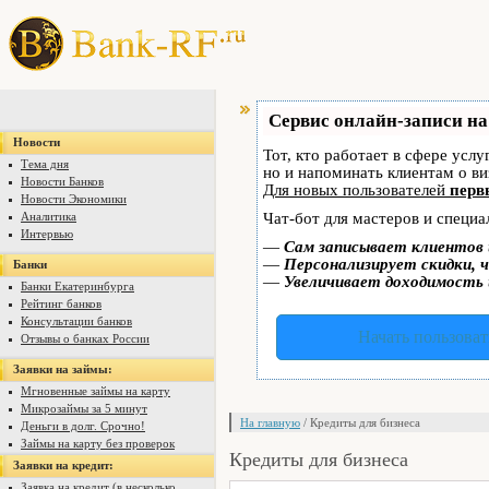
Сервис онлайн-записи на
Новости
Тот, кто работает в сфере услу
Тема дня
но и напоминать клиентам о в
Новости Банков
Для новых пользователей
перв
Новости Экономики
Аналитика
Чат-бот для мастеров и специа
Интервью
—
Сам записывает клиентов 
—
Персонализирует скидки, ч
Банки
—
Увеличивает доходимость 
Банки Екатеринбурга
Рейтинг банков
Консультации банков
Начать пользоват
Отзывы о банках России
Заявки на займы:
Мгновенные займы на карту
Микрозаймы за 5 минут
На главную
/ Кредиты для бизнеса
Деньги в долг. Срочно!
Займы на карту без проверок
Кредиты для бизнеса
Заявки на кредит:
Заявка на кредит (в несколько