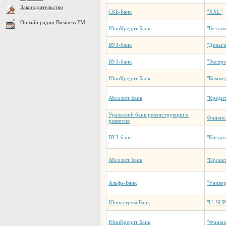
Законодательство
СКБ-Банк
"XXL"
Онлайн радио Business FM
ЮниКредит Банк
"Беззал
ВУЗ-банк
"Деньги
ВУЗ-банк
"Экспре
ЮниКредит Банк
"Коммер
Абсолют Банк
"Кредит
Уральский банк реконструкции и
Финанс
развития
ВУЗ-банк
"Креди
Абсолют Банк
"Проек
Альфа-Банк
"Универ
Юниаструм Банк
"U–SUP
ЮниКредит Банк
"Финан