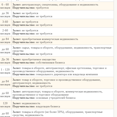
6 - 60
Залог:
автотранспорт, спецтехника, оборудование и недвижимость
месяцев
Поручительство:
требуется
до 36
Залог:
не требуется
месяцев
Поручительство:
не требуется
3-60
Залог:
не требуется
месяцев
Поручительство:
не требуется
2-60
Залог:
не требуется
месяцев
Поручительство:
не требуется
до 84
Залог:
приобретаемая коммерческая недвижимость
месяцев
Поручительство:
не требуется
Залог:
сырье, товары в обороте, оборудование, недвижимость, транспортные
до 60
средства
месяцев
Поручительство:
не требуется
До 36
Залог:
приобретаемое имущество
месяцев
Поручительство:
собственников бизнеса
Залог:
товары в обороте, автотранспорт, офисная оргтехника, торговое и
1 - 120
производственное оборудование, недвижимость
месяцев
Поручительство:
генерального директора или владельца компании
Залог:
товар в обороте, торговое и производственное оборудование,
до 84
автотранспорт, недвижимость
месяцев
Поручительство:
не требуется
Залог:
автотранспорт, товары в обороте, коммерческая недвижимость,
до 60
производственное и торговое оборудование
месяцев
Поручительство:
основных учредителей бизнеса
120
Залог:
недвижимость
месяцев
Поручительство:
владельцев бизнеса
Залог:
товары в обороте (не более 50%), оборудование, транспортные
до 60
средства, недвижимость
месяцев