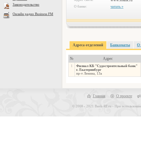
www.sbank.ru
Законодательство
О банке:
читать »
Онлайн радио Business FM
Адреса отделений
Банкоматы
О 
№
Адрес
1
Филиал КБ "Судостроительный банк"
г. Екатеринбург
пр-т Ленина, 13а
Главная
О проекте
© 2008 - 2021 Bank-RF.ru - При использован