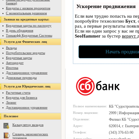
банков)
Ускорение продвижения
Кпедиты с низким процентом
С моментальным решением
Если вам трудно попасть на пе
Заявки на кредитные карты:
попробуйте технологию
Буст
,
Кредитные карты по паспорту
раз, а первые результаты появ
В день обращения
Если ни один запрос у вас не п
Тинькофф Кредитные Системы
SeoHammer
за бустер
вернут 
Услуги для Физических лиц
Вклады
Начать продвиж
Потребительские кредиты
Кредитные карты
Автокредит
Ипотека
Дистанционное управление
Денежные переводы
Услуги для Юридических лиц
Расчетные счета
Кредиты для бизнеса
Лизинг
Полное наименование:
КБ "Судостроител
Дистанционное управление
Номер лицензии:
2999 | Информация
Полезное
Отделение:
Филиал КБ "Судост
Калькулятор вкладов
Адрес:
620014, г. Екатери
Телефон:
(343) 376-63-90
Словарь экономических
терминов
Адрес сайта: