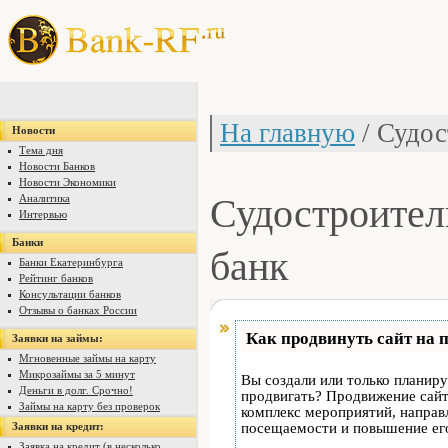
На главную
/ Судос
Новости
Тема дня
Новости Банков
Новости Экономики
Судостроите
Аналитика
Интервью
Банки
банк
Банки Екатеринбурга
Рейтинг банков
Консультации банков
Отзывы о банках России
Как продвинуть сайт на 
Заявки на займы:
Мгновенные займы на карту
Микрозаймы за 5 минут
Вы создали или только планируе
Деньги в долг. Срочно!
продвигать? Продвижение сайта
Займы на карту без проверок
комплекс мероприятий, направ
Заявки на кредит:
посещаемости и повышение его
Заявка на кредит (в несколько