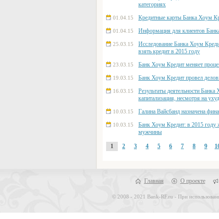
категориях
Кредитные карты Банка Хоум Кр
01.04.15
Информация для клиентов Банк
01.04.15
Исследование Банка Хоум Креди
25.03.15
взять кредит в 2015 году
Банк Хоум Кредит меняет проце
23.03.15
Банк Хоум Кредит провел делов
19.03.15
Результаты деятельности Банка
16.03.15
капитализация, несмотря на ух
Галина Вайсбанд назначена фи
10.03.15
Банк Хоум Кредит: в 2015 году
10.03.15
мужчины
1
2
3
4
5
6
7
8
9
1
Главная
О проекте
© 2008 - 2021 Bank-RF.ru - При использован