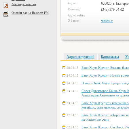
Адрес:
620026, г. Екатерин
Законодательство
Телефон:
(343) 379-04-02
Онлайн радио Business FM
Адрес сайта:
О банке:
читать »
Адреса отделений
Банкоматы
Ус
Банк Хоум Кредит: Больше балло
28.04.15
Банк Хоум Кредит: Новые возмо
24.04.15
В марте Банк Хоум Кредит выда
24.04.15
Совет Директоров Банка Хоум 
23.04.15
Александра Антоненко на должн
Банк Хоум Кредит и компания S
23.04.15
новейших флагманских смартфон
Банк Хоум Кредит: «Хорошие но
17.04.15
на остаток по счету
Банк Хоум Кредит: Cashback 5% 
02.04.15