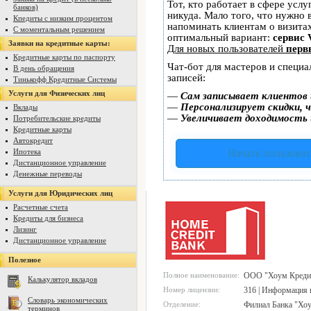
Тот, кто работает в сфере услу
банков)
никуда. Мало того, что нужно 
Кпедиты с низким процентом
напоминать клиентам о визит
С моментальным решением
оптимальный вариант:
сервис 
Заявки на кредитные карты:
Для новых пользователей
перв
Кредитные карты по паспорту
Чат-бот для мастеров и специ
В день обращения
записей:
Тинькофф Кредитные Системы
Услуги для Физических лиц
—
Сам записывает клиентов 
—
Персонализирует скидки, ч
Вклады
—
Увеличивает доходимость 
Потребительские кредиты
Кредитные карты
Автокредит
Ипотека
Начать пользоват
Дистанционное управление
Денежные переводы
Услуги для Юридических лиц
Расчетные счета
Кредиты для бизнеса
Лизинг
Дистанционное управление
Полезное
Полное наименование:
ООО "Хоум Кредит
Калькулятор вкладов
Номер лицензии:
316 | Информация 
Словарь экономических
Отделение:
Филиал Банка "Хоу
терминов