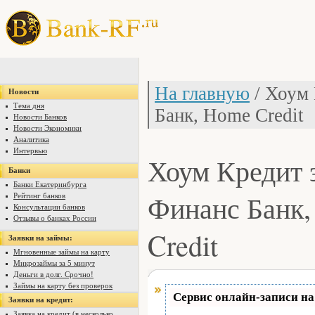
На главную
/ Хоум 
Новости
Тема дня
Банк, Home Credit
Новости Банков
Новости Экономики
Аналитика
Интервью
Хоум Кредит 
Банки
Банки Екатеринбурга
Финанс Банк
Рейтинг банков
Консультации банков
Отзывы о банках России
Credit
Заявки на займы:
Мгновенные займы на карту
Микрозаймы за 5 минут
Деньги в долг. Срочно!
Займы на карту без проверок
Сервис онлайн-записи на
Заявки на кредит:
Заявка на кредит (в несколько