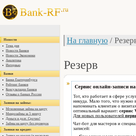
На главную
/ Резер
Новости
Тема дня
Новости Банков
Новости Экономики
Резерв
Аналитика
Интервью
Банки
Банки Екатеринбурга
Рейтинг банков
Сервис онлайн-записи на
Консультации банков
Отзывы о банках России
Тот, кто работает в сфере услу
никуда. Мало того, что нужно 
Заявки на займы:
напоминать клиентам о визит
Мгновенные займы на карту
оптимальный вариант:
сервис 
Микрозаймы за 5 минут
Для новых пользователей
перв
Деньги в долг. Срочно!
Чат-бот для мастеров и специ
Займы на карту без проверок
записей:
Заявки на кредит:
Заявка на кредит (в несколько