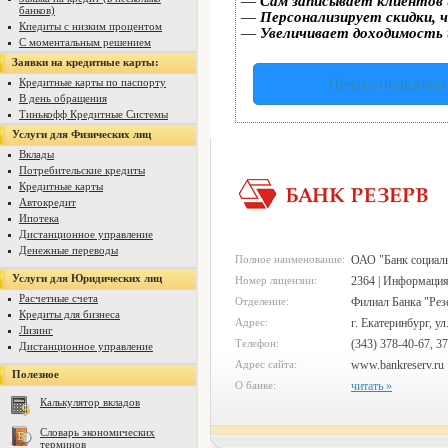
—
Сам записывает клиентов 
банков)
—
Персонализирует скидки, ч
Кпедиты с низким процентом
—
Увеличивает доходимость 
С моментальным решением
Заявки на кредитные карты:
Начать пользоват
Кредитные карты по паспорту
В день обращения
Тинькофф Кредитные Системы
Услуги для Физических лиц
Вклады
Потребительские кредиты
Кредитные карты
Автокредит
Ипотека
Дистанционное управление
Денежные переводы
Полное наименование:
ОАО "Банк социаль
Услуги для Юридических лиц
Номер лицензии:
2364 | Информация
Расчетные счета
Отделение:
Филиал Банка "Резе
Кредиты для бизнеса
Адрес:
г. Екатеринбург, у
Лизинг
Телефон:
(343) 378-40-67, 3
Дистанционное управление
Адрес сайта:
www.bankreserv.ru
Полезное
О банке:
читать »
Калькулятор вкладов
Словарь экономических
терминов