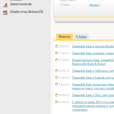
Адрес сайта:
Законодательство
О банке:
читать »
Онлайн радио Business FM
Новости
О банке
Тинькофф Банк и магазин Rende
29.04.15
Тинькофф Банк понижает ставки 
17.04.15
Новый интернет-банк Тинькофф 
17.04.15
Markswebb Rank & Report
Тинькофф Банк и AliExpress за
15.04.15
Тинькофф Банк и Lamoda запус
15.04.15
Тинькофф Банк полностью обно
14.04.15
переводы денег» для всех плат
Тинькофф Банк и Tele2 запусти
10.04.15
C апреля по июнь 2015 года кли
02.04.15
дебетовой картой товаров и усл
«транспорт»