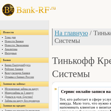
На главную
/ Тинь
Новости
Тема дня
Системы
Новости Банков
Новости Экономики
Аналитика
Интервью
Тинькофф Кр
Банки
Банки Екатеринбурга
Системы
Рейтинг банков
Консультации банков
Отзывы о банках России
Заявки на займы:
Мгновенные займы на карту
Сервис онлайн-записи на
Микрозаймы за 5 минут
Деньги в долг. Срочно!
Тот, кто работает в сфере услу
Займы на карту без проверок
никуда. Мало того, что нужно 
Заявки на кредит:
напоминать клиентам о визит
Заявка на кредит (в несколько