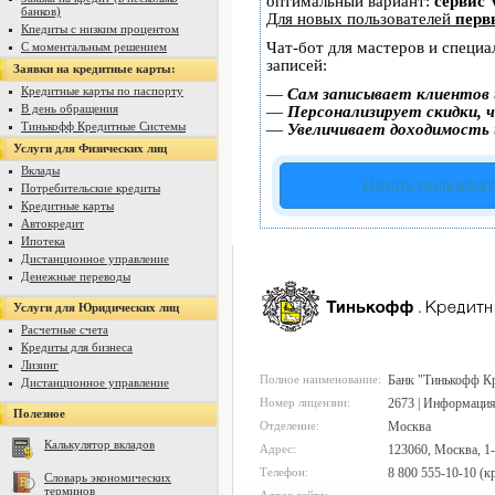
оптимальный вариант:
сервис 
банков)
Для новых пользователей
перв
Кпедиты с низким процентом
Чат-бот для мастеров и специ
С моментальным решением
записей:
Заявки на кредитные карты:
Кредитные карты по паспорту
—
Сам записывает клиентов 
В день обращения
—
Персонализирует скидки, ч
Тинькофф Кредитные Системы
—
Увеличивает доходимость 
Услуги для Физических лиц
Вклады
Начать пользоват
Потребительские кредиты
Кредитные карты
Автокредит
Ипотека
Дистанционное управление
Денежные переводы
Услуги для Юридических лиц
Расчетные счета
Кредиты для бизнеса
Лизинг
Полное наименование:
Банк "Тинькофф К
Дистанционное управление
Номер лицензии:
2673 | Информация
Полезное
Отделение:
Москва
Калькулятор вкладов
Адрес:
123060, Москва, 1-
Телефон:
8 800 555-10-10 (к
Словарь экономических
терминов