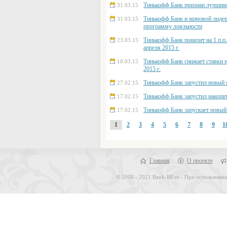
Тинькофф Банк признан лучшим 
31.03.15
Тинькофф Банк и мировой лидер
31.03.15
программу лояльности
Тинькофф Банк понизит на 1 п.п.
23.03.15
апреля 2015 г.
Тинькофф Банк снижает ставки н
10.03.15
2015 г.
Тинькофф Банк запустил новый 
27.02.15
Тинькофф Банк запустил накопит
17.02.15
Тинькофф Банк запускает новый
17.02.15
1
2
3
4
5
6
7
8
9
1
Главная
О проекте
© 2008 - 2021 Bank-RF.ru - При использован