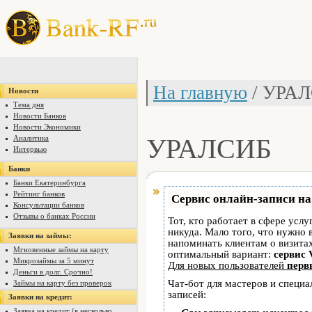
На главную
/ УРА
Новости
Тема дня
Новости Банков
Новости Экономики
УРАЛСИБ
Аналитика
Интервью
Банки
Банки Екатеринбурга
Рейтинг банков
Сервис онлайн-записи на
Консультации банков
Отзывы о банках России
Тот, кто работает в сфере услу
никуда. Мало того, что нужно 
Заявки на займы:
напоминать клиентам о визит
Мгновенные займы на карту
оптимальный вариант:
сервис 
Микрозаймы за 5 минут
Для новых пользователей
перв
Деньги в долг. Срочно!
Чат-бот для мастеров и специ
Займы на карту без проверок
записей:
Заявки на кредит:
Заявка на кредит (в несколько