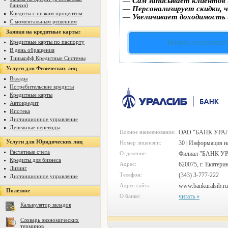
—
Сам записывает клиентов 
банков)
—
Персонализирует скидки, ч
Кпедиты с низким процентом
—
Увеличивает доходимость 
С моментальным решением
Заявки на кредитные карты:
Начать пользоват
Кредитные карты по паспорту
В день обращения
Тинькофф Кредитные Системы
Услуги для Физических лиц
Вклады
Потребительские кредиты
Кредитные карты
Автокредит
Ипотека
Дистанционное управление
Денежные переводы
Полное наименование:
ОАО "БАНК УРА
Услуги для Юридических лиц
Номер лицензии:
30 | Информация н
Расчетные счета
Отделение:
Филиал "БАНК УРА
Кредиты для бизнеса
Адрес:
620075, г. Екатери
Лизинг
Телефон:
(343) 3-777-222
Дистанционное управление
Адрес сайта:
www.bankuralsib.ru
Полезное
О банке:
читать »
Калькулятор вкладов
Словарь экономических
терминов