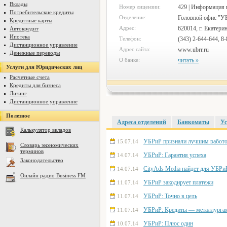
Вклады
Номер лицензии:
429 | Информация 
Потребительские кредиты
Отделение:
Головной офис "УБ
Кредитные карты
Адрес:
620014, г. Екатерин
Автокредит
Ипотека
Телефон:
(343) 2-644-644, 8
Дистанционное управление
Адрес сайта:
www.ubrr.ru
Денежные переводы
О банке:
читать »
Услуги для Юридических лиц
Расчетные счета
Кредиты для бизнеса
Лизинг
Дистанционное управление
Полезное
Адреса отделений
Банкоматы
Ус
Калькулятор вкладов
УБРиР признали лучшим работо
15.07.14
Словарь экономических
терминов
УБРиР: Гарантия успеха
14.07.14
Законодательство
CityAds Media найдет для УБРи
14.07.14
Онлайн радио Business FM
УБРиР закодирует платежи
11.07.14
УБРиР: Точно в цель
11.07.14
УБРиР: Кредиты — металлурга
11.07.14
УБРиР: Плюс один
10.07.14