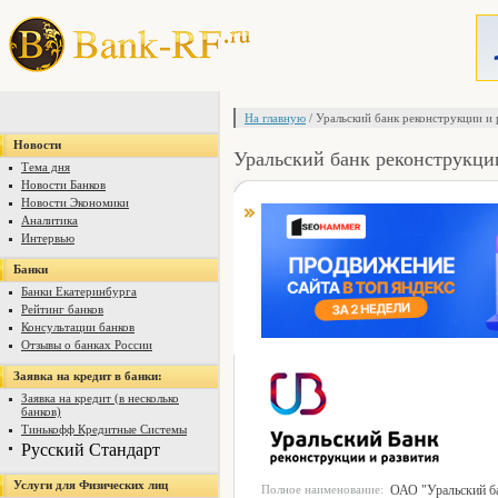
На главную
/ Уральский банк реконструкции и 
Новости
Уральский банк реконструкци
Тема дня
Новости Банков
Новости Экономики
Аналитика
Интервью
Банки
Банки Екатеринбурга
Рейтинг банков
Консультации банков
Отзывы о банках России
Заявка на кредит в банки:
Заявка на кредит (в несколько
банков)
Тинькофф Кредитные Системы
Русский Стандарт
Услуги для Физических лиц
Полное наименование:
ОАО "Уральский ба