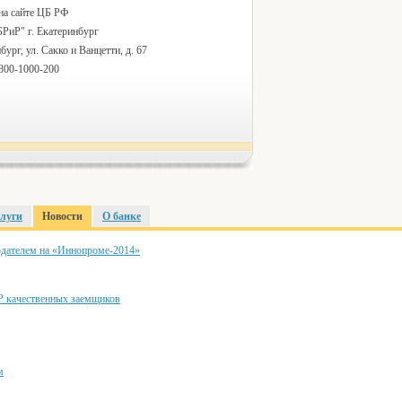
на сайте ЦБ РФ
РиР" г. Екатеринбург
бург, ул. Сакко и Ванцетти, д. 67
-800-1000-200
луги
Новости
О банке
дателем на «Иннопроме-2014»
Р качественных заемщиков
м