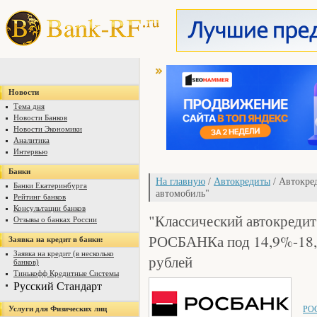
Новости
Тема дня
Новости Банков
Новости Экономики
Аналитика
Интервью
Банки
На главную
/
Автокредиты
/ Автокре
Банки Екатеринбурга
автомобиль"
Рейтинг банков
Консультации банков
"Классический автокредит
Отзывы о банках России
РОСБАНКа под 14,9%-18,9
Заявка на кредит в банки:
Заявка на кредит (в несколько
рублей
банков)
Тинькофф Кредитные Системы
Русский Стандарт
РО
Услуги для Физических лиц