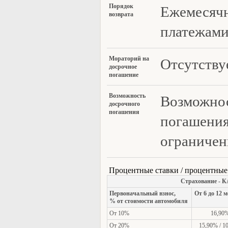
Поря
док
Ежемесяч
возврата
платежам
Морат
орий на
Отсутству
досрочное
погашение
Возмож
ность
Возможнос
досрочного
погашения
погашения
ограниче
Процентные ставки / процентные
Страхование - К
Первоначальный взнос,
От 6 до 12 
% от стоимости автомобиля
От 10%
16,90
От 20%
15,90% / 1