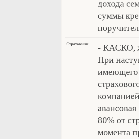
дохода се
суммы кре
поручитель
Страхов
ание
- КАСКО, 
При насту
имеющего
страховог
компанией
авансовая 
80% от ст
момента п