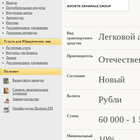
Вклады
Потребительские кредиты
Кредитные карты
Автокредит
Ипотека
Дистанционное управление
Денежные переводы
Вид
Легковой 
транспортного
Услуги для Юридических лиц
средства
Расчетные счета
Кредиты для бизнеса
Произво
дитель
Отечеств
Лизинг
Дистанционное управление
Полезное
Состоя
ние
Новый
Калькулятор вкладов
Словарь экономических
терминов
Вал
юта
Рубли
Законодательство
Онлайн радио Business FM
Сум
ма
60 000 - 1
Минимал
ьный
10%