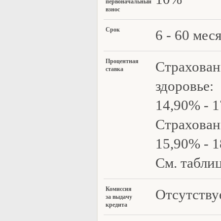
первоначальный
взнос
Ср
ок
6 - 60 мес
Процентная
Страхован
ставка
здоровье:
14,90% - 
Страхован
15,90% - 
См. табли
Коми
ссия
Отсутству
за выдачу
кредита