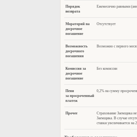
Порядок
Ежемесячно равными (ан
возврата
Морато
рий на
Отсутствует
доср
очно
е
погашение
Возмож
ность
Возможно с первого меся
досрочного
погашени
я
Ком
исси
я за
Без комиссии
досрочное
погашение
Пени
0,2% на сумму просроченн
за п
росроченный
платеж
Прочее
Страхование Заемщика не
Заемщика. В случае отсу
ставки увеличивается на 