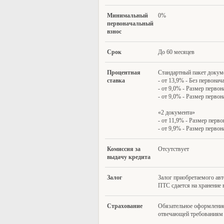
Минимальный
0%
первоначальный
взн
ос
Ср
ок
До 60 месяцев
Процен
тная
Стандартный пакет доку
став
ка
- от 13,9% - Без первонач
- от 9,0% - Размер первон
- от 9,0% - Размер первон
«2 документа»
- от 11,9% - Размер перво
- от 9,9% - Размер первон
Комиссия за
Отсутствует
выдачу кре
д
ита
Зало
г
Залог приобретаемого ав
ПТС сдается на хранение 
Страх
ован
ие
Обязательное оформлени
отвечающей требованиям 