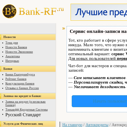
Сервис онлайн-записи на
Новости
Тот, кто работает в сфере услу
Тема дня
никуда. Мало того, что нужно 
Новости Банков
напоминать клиентам о визит
Новости Экономики
оптимальный вариант:
сервис 
Аналитика
Для новых пользователей
перв
Интервью
Чат-бот для мастеров и специ
Банки
записей:
Банки Екатеринбурга
—
Сам записывает клиентов 
Рейтинг банков
—
Персонализирует скидки, ч
Консультации банков
—
Увеличивает доходимость 
Отзывы о банках России
Заявка на кредит в банки:
Начать пользоват
Заявка на кредит (в несколько
банков)
Тинькофф Кредитные Системы
Русский Стандарт
Услуги для Физических лиц
На главную
/
Автокредиты
/ Автокре