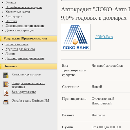
Вклады
Автокредит "ЛОКО-Авто 
Потребительские кредиты
Кредитные карты
9,0% годовых в долларах
Автокредит
Ипотека
Дистанционное управление
Денежные переводы
ЛОКО-Банк
Услуги для Юридических лиц
Расчетные счета
Кредиты для бизнеса
Лизинг
Дистанционное управление
Вид
Легковой автомобиль
Полезное
транспортног
о
Калькулятор вкладов
средства
Словарь экономических
терминов
Сост
оя
ние
Новый
Законодательство
Производ
итель
Отечественный
Онлайн радио Business FM
Иностранный
Валют
а
Доллары
Сум
ма
От 4 000 до 100 000