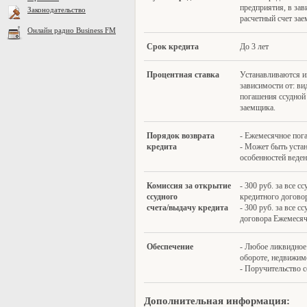
предприятия, в зав
Законодательство
расчетный счет зае
Онлайн радио Business FM
Срок кредита
До 3 лет
Процентная ставка
Устанавливаются и
зависимости от: ви
погашения ссудной 
заемщика.
Порядок в
озвра
та
- Ежемесячное пог
кредита
- Может быть уста
особенностей веден
К
омиссия за открытие
- 300 руб. за все 
ссудного
кредитного догово
счета/выдачу кредита
- 300 руб. за все 
договора Ежемесяч
Обеспечение
- Любое ликвидное
обороте, недвижимо
- Поручительство с
Дополнительная информация: