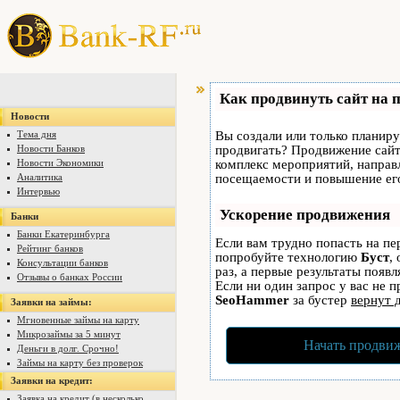
Как продвинуть сайт на 
Новости
Тема дня
Вы создали или только планируе
Новости Банков
продвигать? Продвижение сайта
Новости Экономики
комплекс мероприятий, направ
Аналитика
посещаемости и повышение его
Интервью
Ускорение продвижения
Банки
Банки Екатеринбурга
Если вам трудно попасть на пе
Рейтинг банков
попробуйте технологию
Буст
,
Консультации банков
раз, а первые результаты появ
Отзывы о банках России
Если ни один запрос у вас не п
SeoHammer
за бустер
вернут 
Заявки на займы:
Мгновенные займы на карту
Микрозаймы за 5 минут
Начать продвиж
Деньги в долг. Срочно!
Займы на карту без проверок
Заявки на кредит:
Заявка на кредит (в несколько