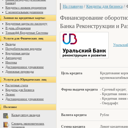
банков)
На главную
/
Кредиты для бизнеса
/ 
Кпедиты с низким процентом
С моментальным решением
Финансирование оборотно
Заявки на кредитные карты:
Банка Реконструкции и Раз
Кредитные карты по паспорту
В день обращения
Тинькофф Кредитные Системы
Услуги для Физических лиц
Вклады
Уральский
Потребительские кредиты
Кредитные карты
Автокредит
Ипотека
Дистанционное управление
Денежные переводы
Це
ль кредита
Кредитование корп
крупномасштабных
Услуги для Юридических лиц
Расчетные счета
Форма выдачи кредита
- Срочный кредит;
Кредиты для бизнеса
- Кредитная линия
Лизинг
- Кредитная линия
Дистанционное управление
- Овердрафт.
Полезное
Валюта кредита
Рубли
Калькулятор вкладов
Словарь экономических
Сум
ма кредита
Лимит кредитовани
терминов