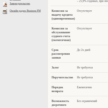
– 25,9% годовых, при лю
Законодательство
Онлайн радио Business FM
Комиссия за
Отсутствует
выдачу кредита
(единовременная)
Комиссия за
Отсутствует
обслуживание
ссудного счета
(ежемесячная)
Срок
До 2х дней
рассмотрения
зая
вки
Залог
Не требуется
Поручительство
Не требуется
Порядок
Ежемесячно
возврата
Возможность
Без ограничений
доср
очного