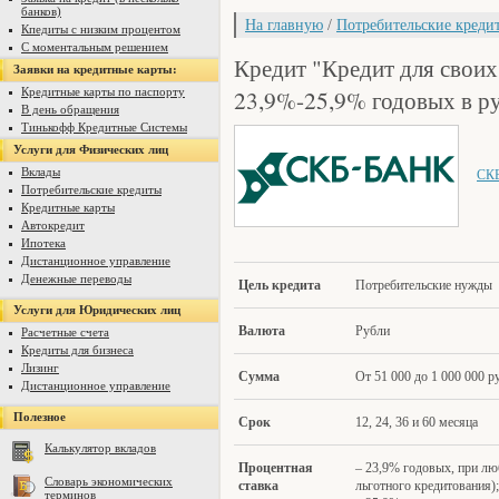
банков)
На главную
/
Потребительские креди
Кпедиты с низким процентом
С моментальным решением
Кредит "Кредит для своих
Заявки на кредитные карты:
23,9%-25,9% годовых в р
Кредитные карты по паспорту
В день обращения
Тинькофф Кредитные Системы
Услуги для Физических лиц
Вклады
СКБ
Потребительские кредиты
Кредитные карты
Автокредит
Ипотека
Дистанционное управление
Денежные переводы
Цель кредита
Потребительские нужды
Услуги для Юридических лиц
Валюта
Рубли
Расчетные счета
Кредиты для бизнеса
Лизинг
Сумма
От 51 000 до 1 000 000 р
Дистанционное управление
Полезное
Срок
12, 24, 36 и 60 месяца
Калькулятор вкладов
Процентная
– 23,9% годовых, при лю
Словарь экономических
ст
авка
льготного кредитования);
терминов