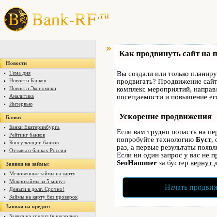
Как продвинуть сайт на 
Новости
Тема дня
Вы создали или только планируе
Новости Банков
продвигать? Продвижение сайта
Новости Экономики
комплекс мероприятий, направ
Аналитика
посещаемости и повышение его
Интервью
Ускорение продвижения
Банки
Банки Екатеринбурга
Если вам трудно попасть на пе
Рейтинг банков
попробуйте технологию
Буст
,
Консультации банков
раз, а первые результаты появ
Отзывы о банках России
Если ни один запрос у вас не п
SeoHammer
за бустер
вернут 
Заявки на займы:
Мгновенные займы на карту
Микрозаймы за 5 минут
Начать продвиж
Деньги в долг. Срочно!
Займы на карту без проверок
Заявки на кредит:
Заявка на кредит (в несколько