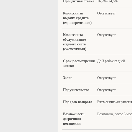
Про
центная ставка
16,9%- 24,5%
Комиссия за
Отсутствует
выдачу кредита
(единовременная)
Комиссия за
Отсутствует
обслуживание
ссудного счета
(ежемесячная)
Срок рассм
отрения
До 3 рабочих дней
заявки
Залог
Отсутствует
Поручительство
Отсутствует
Порядок возврата
Ежемесячно аннуитетн
Возможность
Возможно, после 3 мес
досрочного
погашения