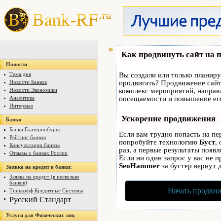
Как продвинуть сайт на 
Новости
Тема дня
Вы создали или только планируе
Новости Банков
продвигать? Продвижение сайта
Новости Экономики
комплекс мероприятий, направ
Аналитика
посещаемости и повышение его
Интервью
Ускорение продвижения
Банки
Банки Екатеринбурга
Если вам трудно попасть на пе
Рейтинг банков
попробуйте технологию
Буст
,
Консультации банков
раз, а первые результаты появ
Отзывы о банках России
Если ни один запрос у вас не п
SeoHammer
за бустер
вернут 
Заявка на кредит в банки:
Заявка на кредит (в несколько
банков)
Начать продвиж
Тинькофф Кредитные Системы
Русский Стандарт
Услуги для Физических лиц