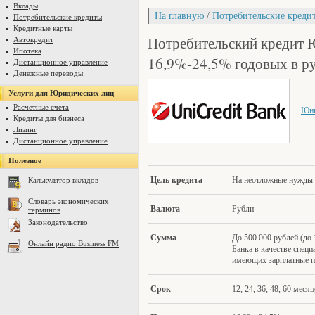
Вклады
На главную
/
Потребительские креди
Потребительские кредиты
Кредитные карты
Потребительский кредит 
Автокредит
Ипотека
16,9%-24,5% годовых в р
Дистанционное управление
Денежные переводы
Услуги для Юридических лиц
Расчетные счета
Юни
Кредиты для бизнеса
Лизинг
Дистанционное управление
Полезное
Цель кре
дита
На неотложные нужды
Калькулятор вкладов
Словарь экономических
Валюта
Рубли
терминов
Законодательство
Сум
ма
До 500 000 рублей (до 
Онлайн радио Business FM
Банка в качестве спец
имеющих зарплатные по
Срок
12, 24, 36, 48, 60 меся