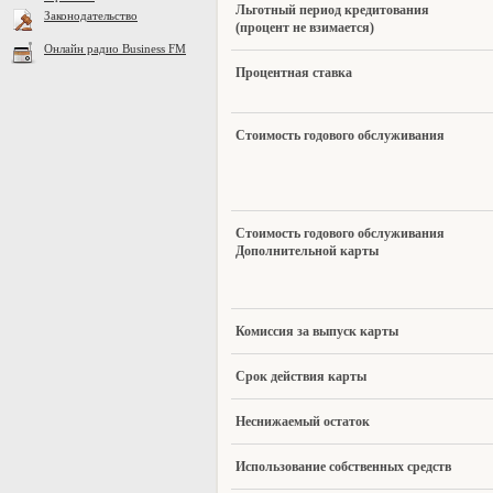
Ль
готный период кредитования
Законодательство
(процент не взимается)
Онлайн радио Business FM
Пр
оцентная ставка
Ст
оимость годового обслуживания
Ст
оимость годового обслуживания
Дополнительной карты
Ко
миссия за выпуск карты
Срок действия карты
Не
снижаемый остаток
Ис
пользование собственных средств