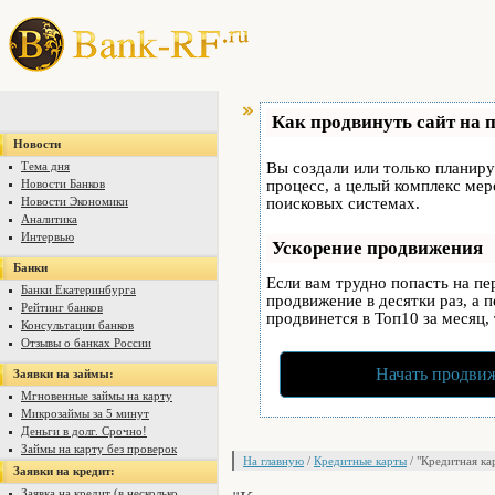
Как продвинуть сайт на 
Новости
Тема дня
Вы создали или только планируе
Новости Банков
процесс, а целый комплекс ме
Новости Экономики
поисковых системах.
Аналитика
Интервью
Ускорение продвижения
Банки
Если вам трудно попасть на п
Банки Екатеринбурга
продвижение в десятки раз, а 
Рейтинг банков
продвинется в Топ10 за месяц,
Консультации банков
Отзывы о банках России
Начать продвиж
Заявки на займы:
Мгновенные займы на карту
Микрозаймы за 5 минут
Деньги в долг. Срочно!
Займы на карту без проверок
На главную
/
Кредитные карты
/ "Кредитная ка
Заявки на кредит:
Заявка на кредит (в несколько