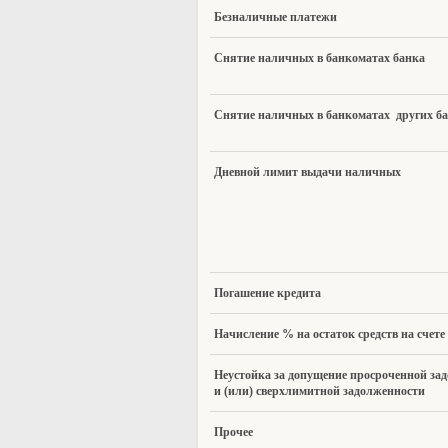
Бе
зналичные платежи
Сн
ятие наличных в банкоматах банка
Сн
ятие наличных в банкоматах других б
Дн
евной лимит выдачи наличных
По
гашение кредита
На
числение % на остаток средств на счете
Неустойка за допущение просроченной за
и (или) сверхлимитной задолженности
Прочее