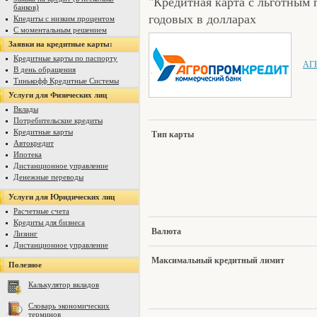
"Кредитная карта с льготны
банков)
годовых в долларах
Кпедиты с низким процентом
С моментальным решением
Заявки на кредитные карты:
Кредитные карты по паспорту
АГ
В день обращения
Тинькофф Кредитные Системы
Услуги для Физических лиц
Вклады
Потребительские кредиты
Кредитные карты
Ти
п карты
Автокредит
Ипотека
Дистанционное управление
Денежные переводы
Услуги для Юридических лиц
Расчетные счета
Кредиты для бизнеса
Ва
люта
Лизинг
Дистанционное управление
Ма
ксимальный кредитный лимит
Полезное
Калькулятор вкладов
Словарь экономических
терминов