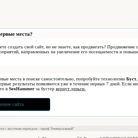
первые места?
те создать свой сайт, но не знаете, как продвигать? Продвижение с
роприятий, направленных на увеличение его посещаемости и повыше
ервые места в поиске самостоятельно, попробуйте технологию
Буст
первые результаты появляются уже в течение первых 7 дней. Если ни
 то в
SeoHammer
за бустер
вернут деньги.
ение сайта
рта с льготным периодом - тариф Универсальный"