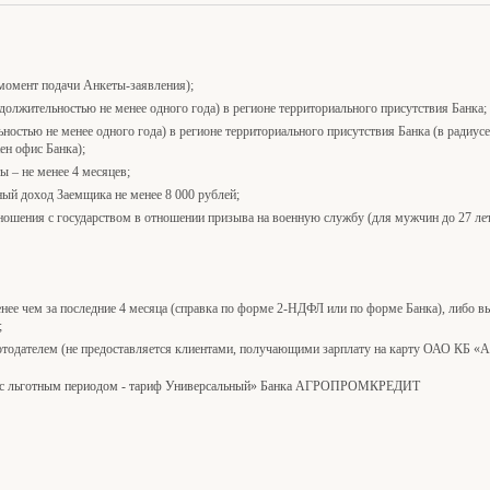
а момент подачи Анкеты-заявления);
должительностью не менее одного года) в регионе территориального присутствия Банка;
остью не менее одного года) в регионе территориального присутствия Банка (в радиусе 
ен офис Банка);
ы – не менее 4 месяцев;
й доход Заемщика не менее 8 000 рублей;
ошения с государством в отношении призыва на военную службу (для мужчин до 27 лет
ее чем за последние 4 месяца (справка по форме 2-НДФЛ или по форме Банка), либо вы
;
аботодателем (не предоставляется клиентами, получающими зарплату на карту ОАО 
 с льготным периодом - тариф Универсальный» Банка АГРОПРОМКРЕДИТ