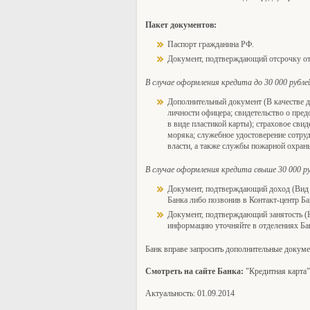
Пакет документов:
Паспорт гражданина РФ.
Документ, подтверждающий отсрочку от 
В случае оформления кредита до 30 000 рубл
Дополнительный документ (В качестве д
личности офицера; свидетельство о пред
в виде пластикой карты); страховое сви
моряка; служебное удостоверение сотру
власти, а также службы пожарной охран
В случае оформления кредита свыше 30 000 р
Документ, подтверждающий доход (Вид 
Банка либо позвонив в Контакт-центр Ба
Документ, подтверждающий занятость (Н
информацию уточняйте в отделениях Бан
Банк вправе запросить дополнительные докуме
Смотреть на сайте Банка:
"Кредитная карт
Актуальность: 01.09.2014