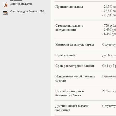
Законодательство
П
роцентная ставка
- 24,5% го
- 23,5% го
Онлайн радио Business FM
- 22,5% го
С
тоимость годового
- 750 рубл
обслуживания
- 2 650 ру
- 6 450 ру
К
омиссия за выпуск карты
Отсутству
Срок кредита
До 36 мес
Срок рассмотрения заявки
От 1 до 5
И
спользование собственных
Возможно
средств
С
нятие наличных в
2,9% от с
банкоматах банка
Д
невной лимит выдачи
Отсутству
наличных