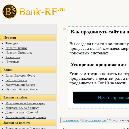
Как продвинуть сайт на 
Новости
Тема дня
Вы создали или только планируе
Новости Банков
процесс, а целый комплекс ме
Новости Экономики
поисковых системах.
Аналитика
Интервью
Ускорение продвижения
Банки
Если вам трудно попасть на п
Банки Екатеринбурга
продвижение в десятки раз, а 
Рейтинг банков
продвинется в Топ10 за месяц,
Консультации банков
Отзывы о банках России
Начать продвиж
Заявки на займы:
Мгновенные займы на карту
Микрозаймы за 5 минут
Деньги в долг. Срочно!
Займы на карту без проверок
На главную
/
Кредитные карты
/ "Кредитная ка
Заявки на кредит:
Заявка на кредит (в несколько