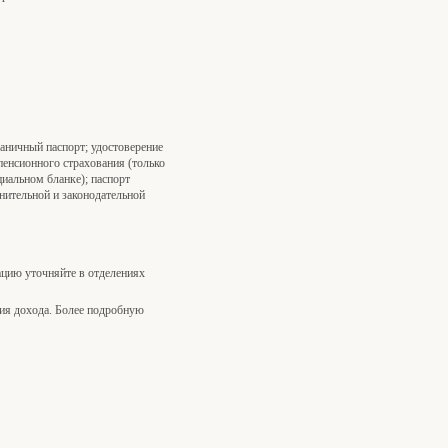
аничный паспорт; удостоверение
пенсионного страхования (только
циальном бланке); паспорт
нительной и законодательной
цию уточняйте в отделениях
ия дохода. Более подробную