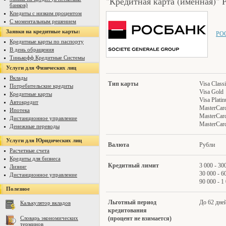
"Кредитная карта (именная)"
банков)
Кпедиты с низким процентом
С моментальным решением
Заявки на кредитные карты:
РО
Кредитные карты по паспорту
В день обращения
Тинькофф Кредитные Системы
Услуги для Физических лиц
Вклады
Т
ип карты
Visa Class
Потребительские кредиты
Visa Gold
Кредитные карты
Visa Plati
Автокредит
MasterCar
Ипотека
MasterCar
Дистанционное управление
MasterCar
Денежные переводы
Услуги для Юридических лиц
В
алюта
Рубли
Расчетные счета
Кредиты для бизнеса
Кредитный лимит
3 000 - 30
Лизинг
30 000 - 6
Дистанционное управление
90 000 - 1
Полезное
Л
ьготный период
До 62 дне
Калькулятор вкладов
кредитования
Словарь экономических
(процент не взимается)
терминов