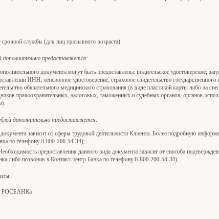
срочной службы (для лиц призывного возраста).
ей дополнительно предоставляется:
ополнительного документа могут быть предоставлены: водительское удостоверение; загр
оставлении ИНН; пенсионное удостоверение; страховое свидетельство государственного 
детельство обязательного медицинского страхования (в виде пластикой карты либо на спе
дников правоохранительных, налоговых, таможенных и судебных органов, органов испол
ы).
ублей дополнительно предоставляется:
документа зависит от сферы трудовой деятельности Клиента. Более подробную информа
нка по телефону 8-800-200-54-34);
еобходимость предоставления данного вида документа зависит от способа подтвержден
ка либо позвонив в Контакт-центр Банка по телефону 8-800-200-54-34).
нты.
а" РОСБАНКа