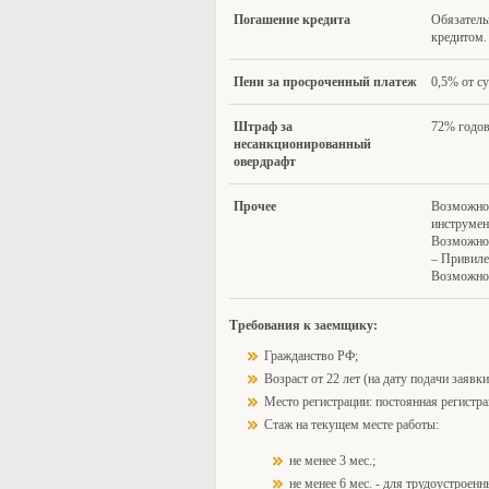
П
огашение кредита
Обязатель
кредитом.
П
ени за просроченный платеж
0,5% от с
Штраф за
72% годов
несанкционированный
овердрафт
Прочее
Возможнос
инструмен
Возможно
– Привиле
Возможнос
Требования к заемщику:
Гражданство РФ;
Возраст от 22 лет (на дату подачи заявки
Место регистрации: постоянная регистра
Стаж на текущем месте работы:
не менее 3 мес.;
не менее 6 мес. - для трудоустроен