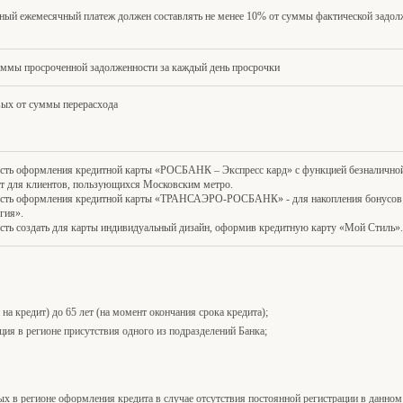
ный ежемесячный платеж должен составлять не менее 10% от суммы фактической задолж
уммы просроченной задолженности за каждый день просрочки
ых от суммы перерасхода
ть оформления кредитной карты «РОСБАНК – Экспресс кард» с функцией безналичной
т для клиентов, пользующихся Московским метро.
сть оформления кредитной карты «ТРАНСАЭРО-РОСБАНК» - для накопления бонусо
гия».
ть создать для карты индивидуальный дизайн, оформив кредитную карту «Мой Стиль»
 на кредит) до 65 лет (на момент окончания срока кредита);
ция в регионе присутствия одного из подразделений Банка;
ных в регионе оформления кредита в случае отсутствия постоянной регистрации в данном