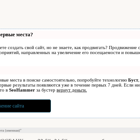
первые места?
те создать свой сайт, но не знаете, как продвигать? Продвижение с
роприятий, направленных на увеличение его посещаемости и повыше
ервые места в поиске самостоятельно, попробуйте технологию
Буст
первые результаты появляются уже в течение первых 7 дней. Если ни
 то в
SeoHammer
за бустер
вернут деньги.
ение сайта
рта (именная)"