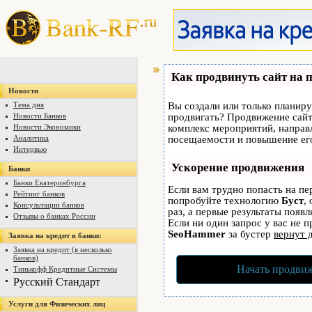
Как продвинуть сайт на 
Новости
Тема дня
Вы создали или только планируе
Новости Банков
продвигать? Продвижение сайта
Новости Экономики
комплекс мероприятий, направ
Аналитика
посещаемости и повышение его
Интервью
Ускорение продвижения
Банки
Банки Екатеринбурга
Если вам трудно попасть на пе
Рейтинг банков
попробуйте технологию
Буст
,
Консультации банков
раз, а первые результаты появ
Отзывы о банках России
Если ни один запрос у вас не п
SeoHammer
за бустер
вернут 
Заявка на кредит в банки:
Заявка на кредит (в несколько
банков)
Начать продвиж
Тинькофф Кредитные Системы
Русский Стандарт
Услуги для Физических лиц