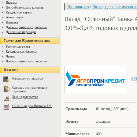
Вклады
На главную
/
Вклады для физических
Потребительские кредиты
Кредитные карты
Вклад "Отличный" Банк
Автокредит
Ипотека
3,0%-3,5% годовых в дол
Дистанционное управление
Денежные переводы
Услуги для Юридических лиц
Расчетные счета
Кредиты для бизнеса
Лизинг
Дистанционное управление
Полезное
Калькулятор вкладов
АГ
Словарь экономических
терминов
Законодательство
Онлайн радио Business FM
Срок вклада
61 месяц (1830 дней)
Валю
та
Доллары
Минимал
ьная
400