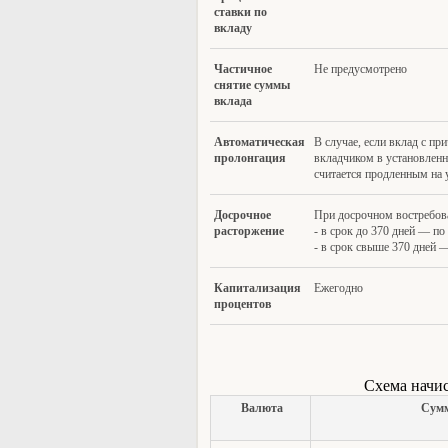
ставки по
вкладу
Частично
е
Не предусмотрено
снятие суммы
вклада
Автомати
ческая
В случае, если вклад с п
пролонгация
вкладчиком в установленн
считается продленным на 
Досрочн
ое
При досрочном востребов
расторжение
- в срок до 370 дней — по
- в срок свыше 370 дней —
Капит
ализация
Ежегодно
процентов
Схема начис
В
алюта
Сумм