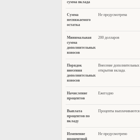
сумма вклада
Сумма
Не предусмотрена
несн
ижаемого
остатка
Минимальн
ая
200 долларов
сумма
дополнительных
взносов
Поря
док
Внесение дополнительных 
внесения
открытия вклада.
дополнительных
взносов
Начис
ление
Ежегодно
процентов
Выпла
та
Проценты выплачиваются 
процентов по
вкладу
Измене
ние
Не предусмотрено
процентной