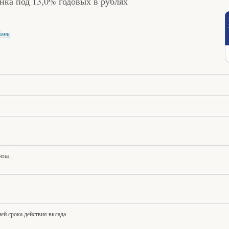
ка под 13,0% годовых в рублях
банк
ена
ней срока действия вклада