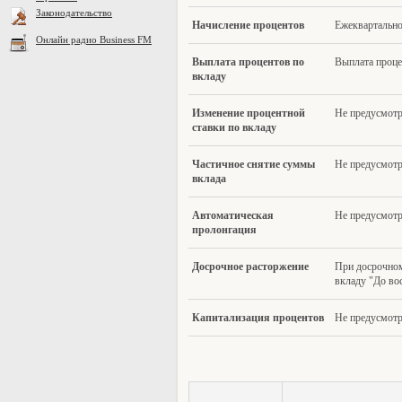
Законодательство
Начисление проценто
в
Ежеквартальн
Онлайн радио Business FM
Выпла
та процентов по
Выплата проце
вкладу
Измене
ние процентной
Не предусмот
ставки по вкладу
Частично
е снятие суммы
Не предусмот
вклада
Автомати
ческая
Не предусмотр
пролонгация
Досрочн
ое расторжение
При досрочном
вкладу "До во
Капит
ализация процентов
Не предусмотр