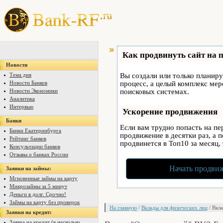
Как продвинуть сайт на 
Новости
Тема дня
Вы создали или только планируе
Новости Банков
процесс, а целый комплекс ме
Новости Экономики
поисковых системах.
Аналитика
Интервью
Ускорение продвижения
Банки
Если вам трудно попасть на п
Банки Екатеринбурга
продвижение в десятки раз, а 
Рейтинг банков
продвинется в Топ10 за месяц,
Консультации банков
Отзывы о банках России
Начать продвиж
Заявки на займы:
Мгновенные займы на карту
Микрозаймы за 5 минут
Деньги в долг. Срочно!
Займы на карту без проверок
На главную
/
Вклады для физических лиц
/ Вкл
Заявки на кредит:
Заявка на кредит (в несколько