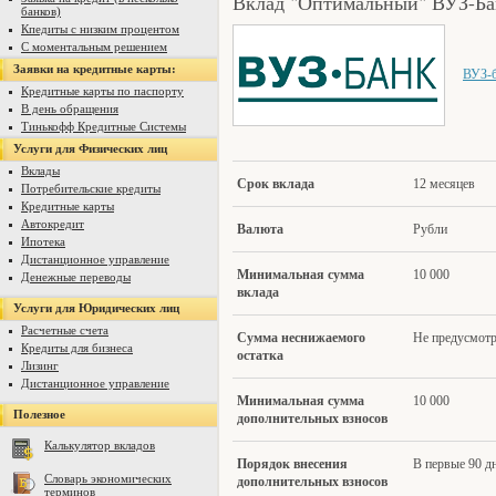
Вклад "Оптимальный" ВУЗ-Бан
банков)
Кпедиты с низким процентом
С моментальным решением
Заявки на кредитные карты:
ВУЗ-
Кредитные карты по паспорту
В день обращения
Тинькофф Кредитные Системы
Услуги для Физических лиц
Вклады
Срок вклада
12 месяцев
Потребительские кредиты
Кредитные карты
Автокредит
Валю
та
Рубли
Ипотека
Дистанционное управление
Минимал
ьная сумма
10 000
Денежные переводы
вклада
Услуги для Юридических лиц
Расчетные счета
Сумма несн
ижаемого
Не предусмотр
Кредиты для бизнеса
остатка
Лизинг
Дистанционное управление
Минимальн
ая сумма
10 000
Полезное
дополнительных взносов
Калькулятор вкладов
Поря
док внесения
В первые 90 д
Словарь экономических
дополнительных взносов
терминов