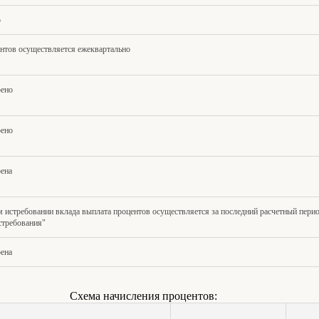
о
нтов осуществляется ежеквартально
рено
рено
ена
 истребовании вклада выплата процентов осуществляется за последний расчетный перио
стребования"
ена
Схема начисления процентов: