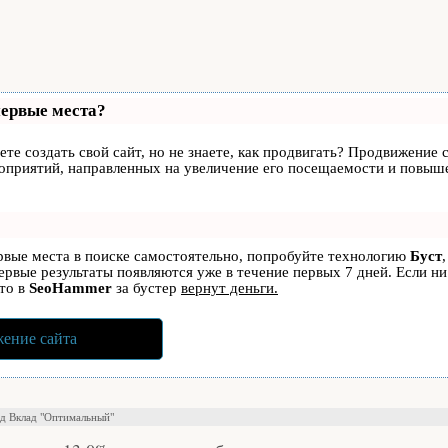
первые места?
те создать свой сайт, но не знаете, как продвигать? Продвижение с
роприятий, направленных на увеличение его посещаемости и повыше
ервые места в поиске самостоятельно, попробуйте технологию
Буст
первые результаты появляются уже в течение первых 7 дней. Если ни
 то в
SeoHammer
за бустер
вернут деньги.
ение сайта
ад Вклад "Оптимальный"