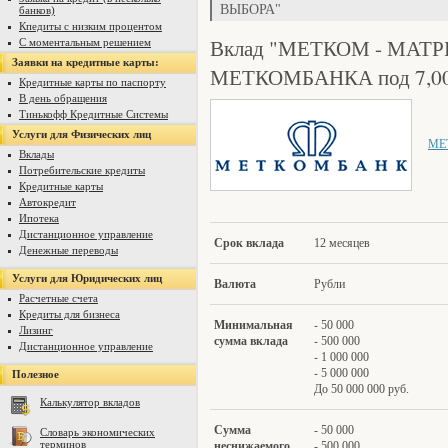
ВЫБОРА"
банков)
Кпедиты с низким процентом
Вклад "МЕТКОМ - МАТ
С моментальным решением
Заявки на кредитные карты:
МЕТКОМБАНКА под 7,00%
Кредитные карты по паспорту
В день обращения
Тинькофф Кредитные Системы
Услуги для Физических лиц
МЕ
Вклады
Потребительские кредиты
Кредитные карты
Автокредит
Ипотека
Дистанционное управление
Срок вклада
12 месяцев
Денежные переводы
Услуги для Юридических лиц
Вал
юта
Рубли
Расчетные счета
Кредиты для бизнеса
Минимал
ьная
- 50 000
Лизинг
сумма вклада
- 500 000
Дистанционное управление
- 1 000 000
- 5 000 000
Полезное
До 50 000 000 руб.
Калькулятор вкладов
Сумма
- 50 000
Словарь экономических
терминов
нес
нижаемого
- 500 000