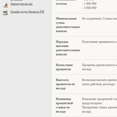
остатка
- 1 000 000
Законодательство
- 5 000 000
Онлайн радио Business FM
Минимал
ьная
Не ограничена. Сумма по
сумма
дополнительных
взносов
Поряд
ок
Пополнение принимается не
внесения
дополнительных
взносов
Начисле
ние
Проценты причисляются к
процентов
месяца
Выплата
Возможна выплата причисл
пр
оцентов по
срока действия договора.
вкладу
Измене
ние
Изменение процентной ста
процентной
предусмотрено.
ставки по
Процентная ставка зависи
вкладу
вклада.