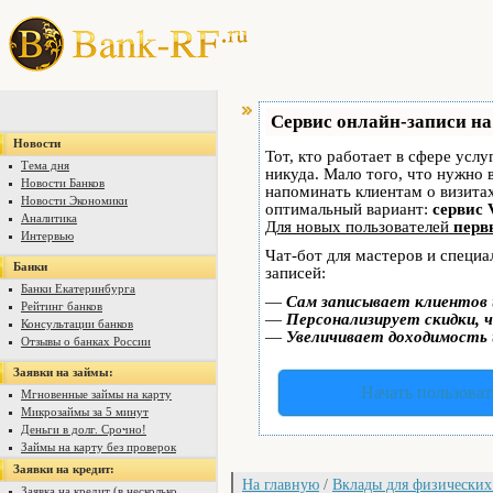
Сервис онлайн-записи на
Новости
Тот, кто работает в сфере услу
Тема дня
никуда. Мало того, что нужно 
Новости Банков
напоминать клиентам о визит
Новости Экономики
оптимальный вариант:
сервис 
Аналитика
Для новых пользователей
перв
Интервью
Чат-бот для мастеров и специ
Банки
записей:
Банки Екатеринбурга
—
Сам записывает клиентов 
Рейтинг банков
—
Персонализирует скидки, ч
Консультации банков
—
Увеличивает доходимость 
Отзывы о банках России
Заявки на займы:
Начать пользоват
Мгновенные займы на карту
Микрозаймы за 5 минут
Деньги в долг. Срочно!
Займы на карту без проверок
Заявки на кредит:
На главную
/
Вклады для физических
Заявка на кредит (в несколько