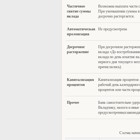
Частичное
Возможна выплата части с
сня
тие
суммы
При уменьшении суммы вк
вклада
досрочно расторгается.
Автомат
ическая
Не предусмотрена
пролонгация
Досрочное
При досрочном расторжен
расторж
ение
вклада «До востребования
вклада по день изъятия вк
первого дня текущего меся
причислялись).
Капитализация
Капитализация процентов 
пр
оцентов
рабочий день календарно
процентов или части проце
Про
чее
Банк самостоятельно уде
Вкладчику, налоги и иные 
предусмотренныхзаконода
Схема начи