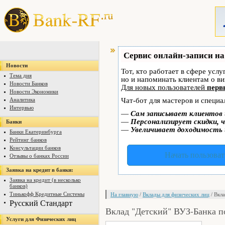
Сервис онлайн-записи на
Новости
Тот, кто работает в сфере услу
Тема дня
но и напоминать клиентам о в
Новости Банков
Для новых пользователей
перв
Новости Экономики
Аналитика
Чат-бот для мастеров и специа
Интервью
—
Сам записывает клиентов 
—
Персонализирует скидки, ч
Банки
—
Увеличивает доходимость 
Банки Екатеринбурга
Рейтинг банков
Консультации банков
Начать пользоват
Отзывы о банках России
Заявка на кредит в банки:
Заявка на кредит (в несколько
банков)
Тинькофф Кредитные Системы
На главную
/
Вклады для физических лиц
/ Вкл
Русский Стандарт
Вклад "Детский" ВУЗ-Банка п
Услуги для Физических лиц