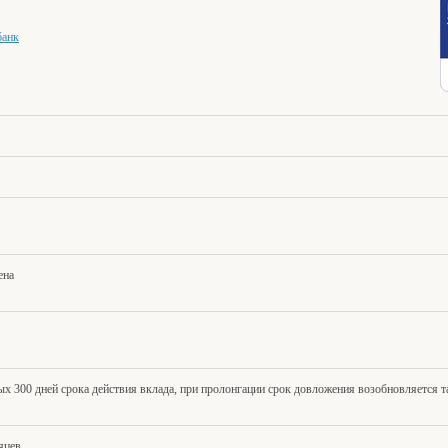
банк
ена
ых 300 дней срока действия вклада, при пролонгации срок довложения возобновляется т
яцев