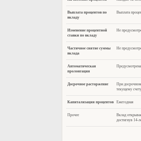
Выпла
та процентов по
Выплата проце
вкладу
Измене
ние процентной
Не предусмотр
ставки по вкладу
Частично
е снятие суммы
Не предусмотр
вклада
Автомати
ческая
Предусмотрена
пролонгация
Досрочн
ое расторжение
При досрочном 
текущему счету
Капит
ализация процентов
Ежегодная
Прочее
Вклад открывае
достигнув 14-л