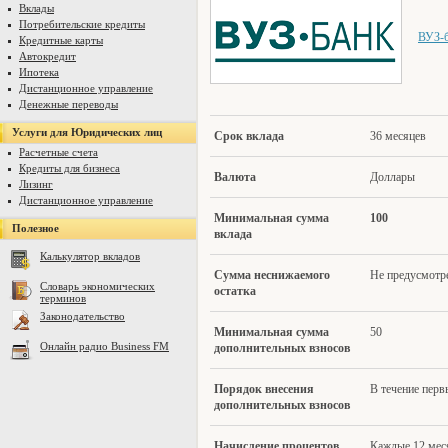
Вклады
Потребительские кредиты
ВУЗ-
Кредитные карты
Автокредит
Ипотека
Дистанционное управление
Денежные переводы
Услуги для Юридических лиц
Срок вклада
36 месяцев
Расчетные счета
Кредиты для бизнеса
Валю
та
Доллары
Лизинг
Дистанционное управление
Минимал
ьная сумма
100
Полезное
вклада
Калькулятор вкладов
Сумма несн
ижаемого
Не предусмотр
Словарь экономических
остатка
терминов
Законодательство
Минимальн
ая сумма
50
Онлайн радио Business FM
дополнительных взносов
Поря
док внесения
В течение перв
дополнительных взносов
Начисление проценто
в
Каждые 12 мес