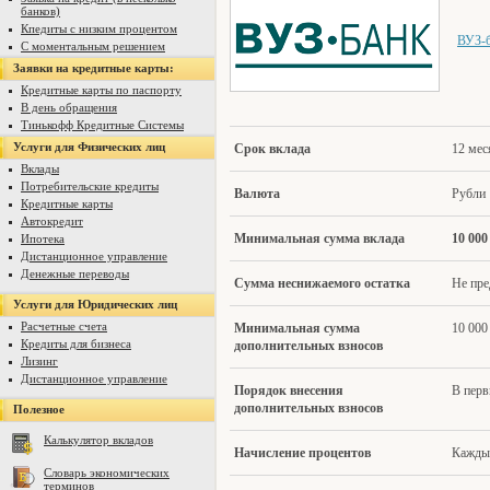
банков)
Кпедиты с низким процентом
ВУЗ-
С моментальным решением
Заявки на кредитные карты:
Кредитные карты по паспорту
В день обращения
Тинькофф Кредитные Системы
Услуги для Физических лиц
Срок вклада
12 мес
Вклады
Потребительские кредиты
Валю
та
Рубли
Кредитные карты
Автокредит
Минимал
ьная сумма вклада
10 000
Ипотека
Дистанционное управление
Денежные переводы
Сумма несн
ижаемого остатка
Не пре
Услуги для Юридических лиц
Расчетные счета
Минимальн
ая сумма
10 000
Кредиты для бизнеса
дополнительных взносов
Лизинг
Дистанционное управление
Поря
док внесения
В перв
дополнительных взносов
Полезное
Калькулятор вкладов
Начисление проценто
в
Каждые
Словарь экономических
терминов