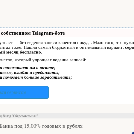
 собственном Telegram-боте
г, знает — без ведения записи клиентов никуда. Мало того, что нуж
изитах тоже. Нашли самый бюджетный и оптимальный вариант:
серв
ый месяц бесплатно
.
листов, который упрощает ведение записей:
и напоминает им о визите;
аевые, кэшбэк и предоплаты;
и помогает больше зарабатывать;
ься сервисом
ад Вклад "Сберегательный"
Банка под 15,00% годовых в рублях