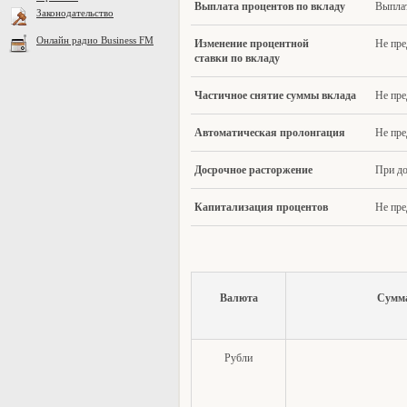
Выпла
та процентов по вкладу
Выплат
Законодательство
Онлайн радио Business FM
Измене
ние процентной
Не пре
ставки по вкладу
Частично
е снятие суммы вклада
Не пре
Автомати
ческая пролонгация
Не пре
Досрочн
ое расторжение
При до
Капит
ализация процентов
Не пре
В
ал
юта
Сумм
Рубли