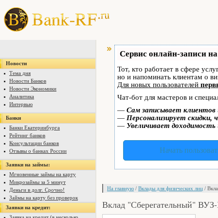
Сервис онлайн-записи на
Новости
Тот, кто работает в сфере услу
Тема дня
но и напоминать клиентам о в
Новости Банков
Для новых пользователей
перв
Новости Экономики
Аналитика
Чат-бот для мастеров и специа
Интервью
—
Сам записывает клиентов 
—
Персонализирует скидки, ч
Банки
—
Увеличивает доходимость 
Банки Екатеринбурга
Рейтинг банков
Консультации банков
Начать пользоват
Отзывы о банках России
Заявки на займы:
Мгновенные займы на карту
Микрозаймы за 5 минут
На главную
/
Вклады для физических лиц
/ Вкл
Деньги в долг. Срочно!
Займы на карту без проверок
Вклад "Сберегательный" ВУЗ-
Заявки на кредит:
Заявка на кредит (в несколько