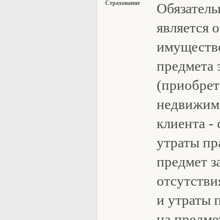
Ст
рахование
Обязател
является 
имуществ
предмета 
(приобре
недвижим
клиента -
утраты пр
предмет з
отсутстви
и утраты 
на предме