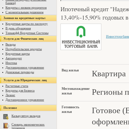
банков)
Ипотечный кредит "Надеж
Кпедиты с низким процентом
С моментальным решением
13,40%-15,90% годовых в
Заявки на кредитные карты:
Кредитные карты по паспорту
В день обращения
Тинькофф Кредитные Системы
Инвестторгбан
Услуги для Физических лиц
Вклады
Потребительские кредиты
Кредитные карты
Автокредит
Ипотека
Дистанционное управление
Вид жилья
Квартира
Денежные переводы
Услуги для Юридических лиц
Расчетные счета
Местонахожд
ение
Регионы п
Кредиты для бизнеса
жилья
Лизинг
Дистанционное управление
Готовность
Готовое (
Полезное
ж
илья
Калькулятор вкладов
оформлени
Словарь экономических
терминов