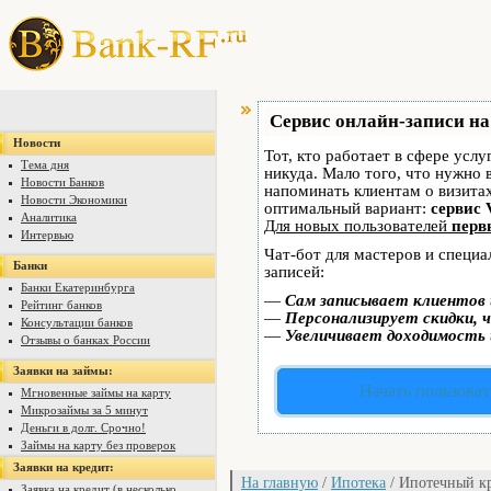
Сервис онлайн-записи на
Новости
Тот, кто работает в сфере услу
Тема дня
никуда. Мало того, что нужно 
Новости Банков
напоминать клиентам о визит
Новости Экономики
оптимальный вариант:
сервис 
Аналитика
Для новых пользователей
перв
Интервью
Чат-бот для мастеров и специ
Банки
записей:
Банки Екатеринбурга
—
Сам записывает клиентов 
Рейтинг банков
—
Персонализирует скидки, ч
Консультации банков
—
Увеличивает доходимость 
Отзывы о банках России
Заявки на займы:
Начать пользоват
Мгновенные займы на карту
Микрозаймы за 5 минут
Деньги в долг. Срочно!
Займы на карту без проверок
Заявки на кредит:
На главную
/
Ипотека
/ Ипотечный к
Заявка на кредит (в несколько