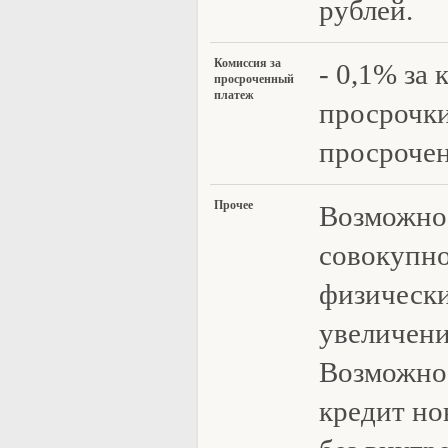
рублей.
Коми
ссия за
- 0,1% за
просроченный
платеж
просрочк
просрочен
П
рочее
Возможно
совокупно
физически
увеличени
Возможно
кредит н