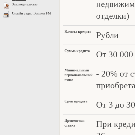
недвижимо
Законодательство
отделки)
Онлайн радио Business FM
Валюта креди
та
Рубли
Су
мма кредита
От
30 000 
Ми
нимальный
- 20% от 
первоначальный
взнос
приобрет
Ср
ок кредита
От 3 до 30
Процентная
При креди
ставка