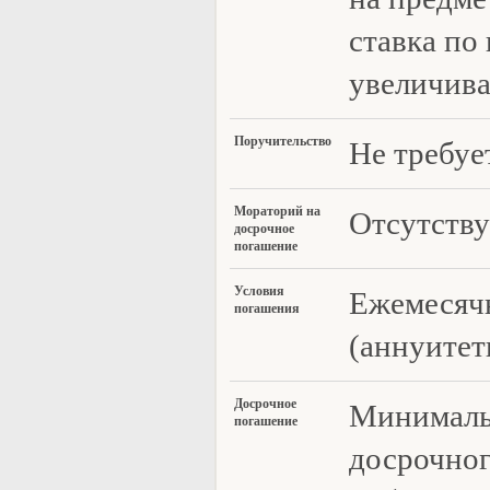
ставка по
увеличива
По
ручительство
Не требуе
Морат
орий на
Отсутству
досрочное
погашение
Услови
я
Ежемесяч
погашения
(аннуитет
Досроч
ное
Минималь
погашение
досрочног