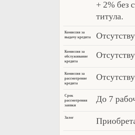
+ 2% без 
титула.
Ко
миссия за
Отсутству
выдачу кредита
Комиссия за
Отсутству
обслуживание
кр
едита
Ко
миссия за
Отсу
тству
рассмотрение
кредита
Ср
ок
До 7 рабо
рассмотрения
заявки
За
лог
Приобрет